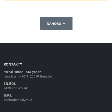
NAHORU
KONTAKTY
Michal Pumpr - aaaLyze.cz
Jana Švermy 1611, 256 01 Benešov
TELEFON
+420 777 205 141
EMAIL
obchod@aaalyze.cz