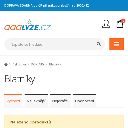
DOPRAVA ZDARMA po ČR při nákupu zboží nad 2000,- Kč
0
Nejste přihlášen
Přihlásit
Registrace
Cyklistika
DOPLŇKY
Blatníky
Blatníky
Výchozí
Nejlevnější
Nejdražší
Hodnocení
Nalezeno 0 produktů