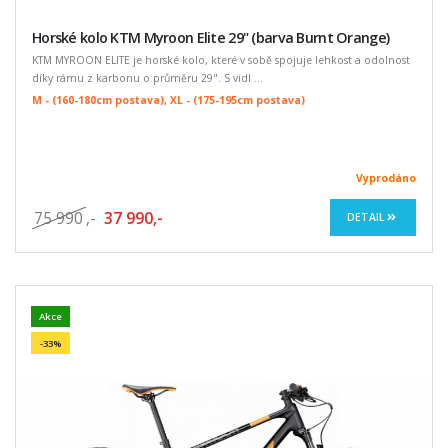
Horské kolo KTM Myroon Elite 29" (barva Burnt Orange)
KTM MYROON ELITE je horské kolo, které v sobě spojuje lehkost a odolnost
díky rámu z karbonu o průměru 29". S vidl ...
M - (160-180cm postava), XL - (175-195cm postava)
Vyprodáno
75 990
,-
37 990,-
DETAIL
Akce
-33%