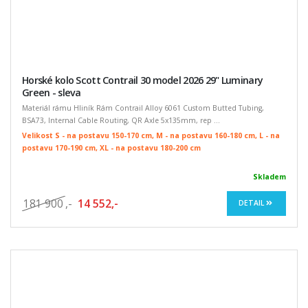
Horské kolo Scott Contrail 30 model 2026 29" Luminary
Green - sleva
Materiál rámu Hliník Rám Contrail Alloy 6061 Custom Butted Tubing,
BSA73, Internal Cable Routing, QR Axle 5x135mm, rep ...
Velikost S - na postavu 150-170 cm, M - na postavu 160-180 cm, L - na
postavu 170-190 cm, XL - na postavu 180-200 cm
Skladem
181 900
,-
14 552,-
DETAIL