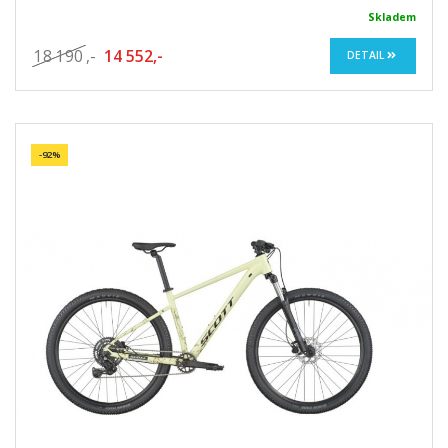
Skladem
18 190
,-
14 552,-
DETAIL
-92%