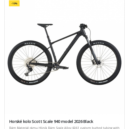
-19%
Horské kolo Scott Scale 940 model 2026 Black
Rám Materiál rámu Hliník Rám Scale Alloy 6061 custom butted tubing with