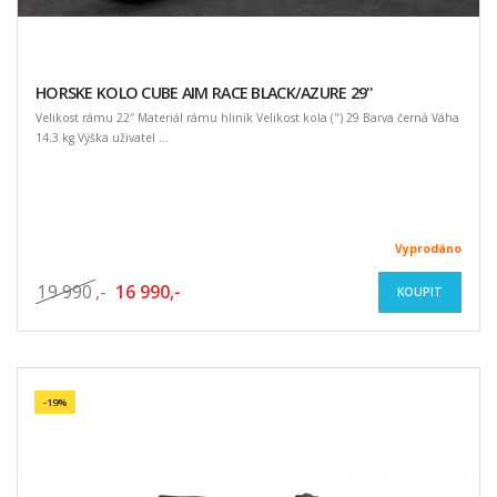
HORSKE KOLO CUBE AIM RACE BLACK/AZURE 29''
Velikost rámu 22″ Materiál rámu hliník Velikost kola (") 29 Barva černá Váha
14.3 kg Výška uživatel ...
Vyprodáno
19 990
,-
16 990,-
KOUPIT
-19%