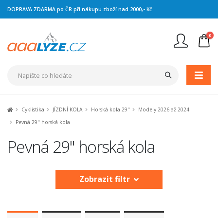
DOPRAVA ZDARMA po ČR při nákupu zboží nad 2000,- Kč
0
Nejste přihlášen
Přihlásit
Registrace
Cyklistika
JÍZDNÍ KOLA
Horská kola 29"
Modely 2026 až 2024
Pevná 29" horská kola
Pevná 29" horská kola
Zobrazit filtr