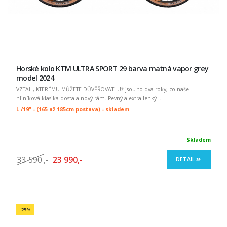
Horské kolo KTM ULTRA SPORT 29 barva matná vapor grey
model 2024
VZTAH, KTERÉMU MŮŽETE DŮVĚŘOVAT. Už jsou to dva roky, co naše
hliníková klasika dostala nový rám. Pevný a extra lehký ...
L /19" - (165 až 185cm postava) - skladem
Skladem
33 590
,-
23 990,-
DETAIL
-25%