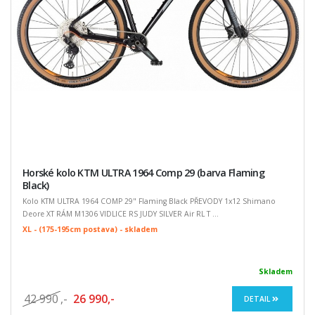
Horské kolo KTM ULTRA 1964 Comp 29 (barva Flaming
Black)
Kolo KTM ULTRA 1964 COMP 29" Flaming Black PŘEVODY 1x12 Shimano
Deore XT RÁM M1306 VIDLICE RS JUDY SILVER Air RL T ...
XL - (175-195cm postava) - skladem
Skladem
42 990
,-
26 990,-
DETAIL