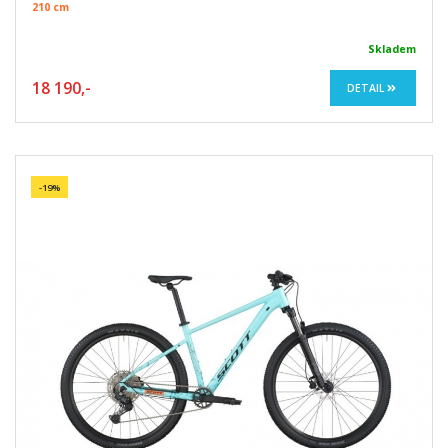
210 cm
Skladem
18 190,-
DETAIL
-19%