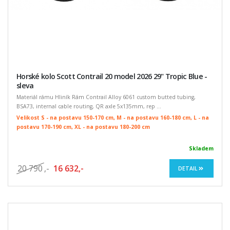
Horské kolo Scott Contrail 20 model 2026 29" Tropic Blue -
sleva
Materiál rámu Hliník Rám Contrail Alloy 6061 custom butted tubing,
BSA73, internal cable routing, QR axle 5x135mm, rep ...
Velikost S - na postavu 150-170 cm, M - na postavu 160-180 cm, L - na
postavu 170-190 cm, XL - na postavu 180-200 cm
Skladem
20 790
,-
16 632,-
DETAIL