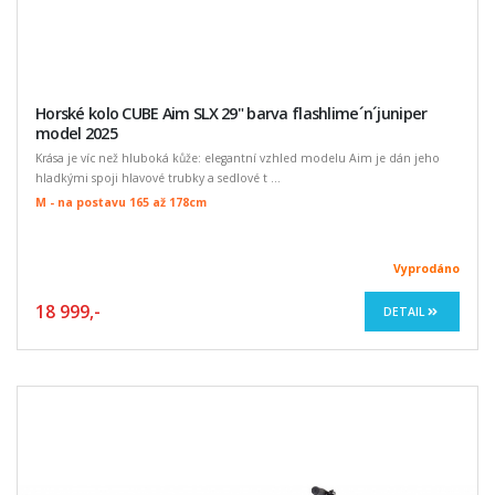
Horské kolo CUBE Aim SLX 29" barva flashlime´n´juniper
model 2025
Krása je víc než hluboká kůže: elegantní vzhled modelu Aim je dán jeho
hladkými spoji hlavové trubky a sedlové t ...
M - na postavu 165 až 178cm
Vyprodáno
18 999,-
DETAIL