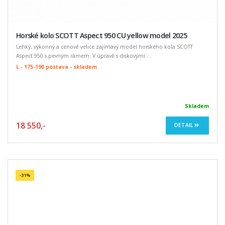
Horské kolo SCOTT Aspect 950 CU yellow model 2025
Lehký, výkonný a cenově velice zajímavý model horského kola SCOTT
Aspect 950 s pevným rámem. V úpravě s diskovými ...
L - 175-190 postava - skladem
Skladem
18 550,-
DETAIL
-31%