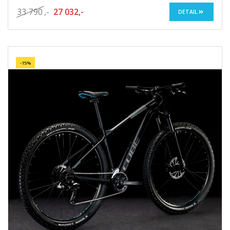
33 790
,-
27 032,-
DETAIL
-15%