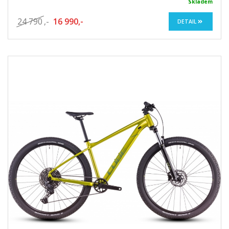
Skladem
24 790
,-
16 990,-
DETAIL