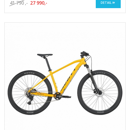
41 790
,-
27 990,-
DETAIL