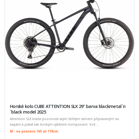
Horské kolo CUBE ATTENTION SLX 29" barva blackmetal´n
´black model 2025
Attention SLX krade pozornost svým štíhlým rámem připraveným na
kapání a právě tak širokým výběrem komponent. Vzd ...
M - na postavu 165 až 178cm