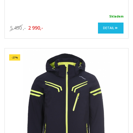
Skladem
5 490
,-
2 990,-
DETAIL
-27%