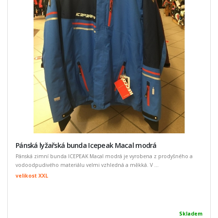
Pánská lyžařská bunda Icepeak Macal modrá
Pánská zimní bunda ICEPEAK Macal modrá je vyrobena z prodyšného a
vodoodpudivého materiálu velmi vzhledná a měkká. V ...
velikost XXL
Skladem