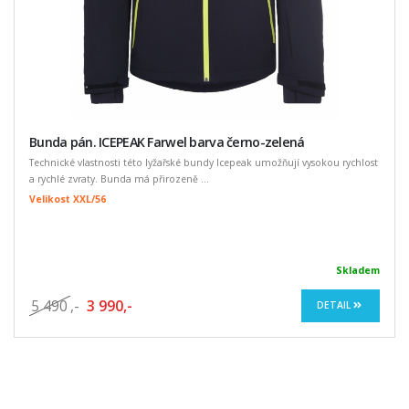
Bunda pán. ICEPEAK Farwel barva černo-zelená
Technické vlastnosti této lyžařské bundy Icepeak umožňují vysokou rychlost
a rychlé zvraty. Bunda má přirozeně ...
Velikost XXL/56
Skladem
5 490
,-
3 990,-
DETAIL