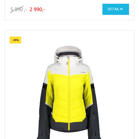
5 990
,-
2 990,-
DETAIL
-45%