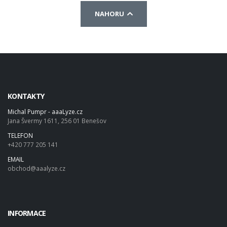
NAHORU
KONTAKTY
Michal Pumpr - aaaLyze.cz
Jana Švermy 1611, 256 01 Benešov
TELEFON
+420 777 205 141
EMAIL
obchod@aaalyze.cz
INFORMACE