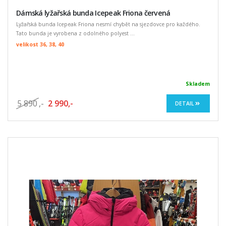
Dámská lyžařská bunda Icepeak Friona červená
Lyžařská bunda Icepeak Friona nesmí chybět na sjezdovce pro každého.
Tato bunda je vyrobena z odolného polyest ...
velikost 36, 38, 40
Skladem
5 890
,-
2 990,-
DETAIL