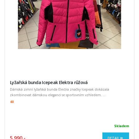
Lyžařská bunda Icepeak Elektra růžová
Dámská zimní lyžařská bunda Electra značky Icepeak dokázala
zkombinovat dámskou eleganci se sportovním vzhledem. ...
40
Skladem
5 990,-
DETAIL