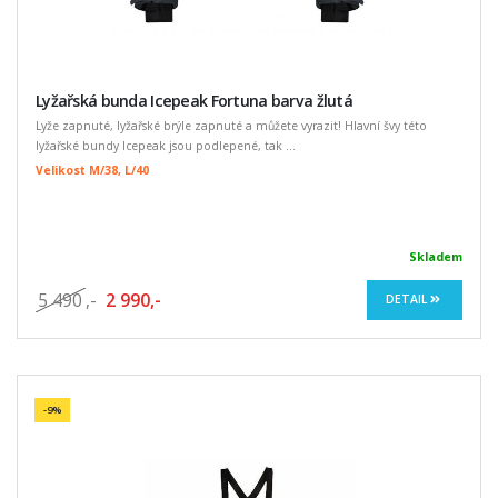
Lyžařská bunda Icepeak Fortuna barva žlutá
Lyže zapnuté, lyžařské brýle zapnuté a můžete vyrazit! Hlavní švy této
lyžařské bundy Icepeak jsou podlepené, tak ...
Velikost M/38, L/40
Skladem
5 490
,-
2 990,-
DETAIL
-9%