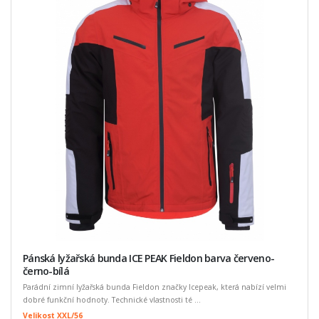
Pánská lyžařská bunda ICE PEAK Fieldon barva červeno-
černo-bílá
Parádní zimní lyžařská bunda Fieldon značky Icepeak, která nabízí velmi
dobré funkční hodnoty. Technické vlastnosti té ...
Velikost XXL/56