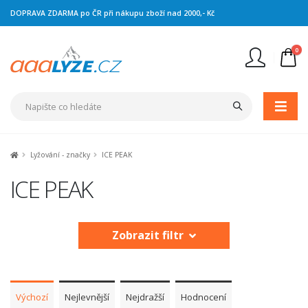
DOPRAVA ZDARMA po ČR při nákupu zboží nad 2000,- Kč
0
Nejste přihlášen
Přihlásit
Registrace
Lyžování - značky
ICE PEAK
ICE PEAK
Zobrazit filtr
Výchozí
Nejlevnější
Nejdražší
Hodnocení