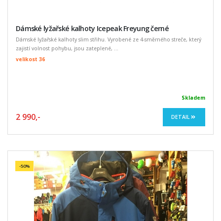
Dámské lyžařské kalhoty Icepeak Freyung černé
Dámské lyžařské kalhoty slim střihu. Vyrobené ze 4-směrného streče, který
zajistí volnost pohybu, jsou zateplené, ...
velikost 36
Skladem
2 990,-
DETAIL
-50%