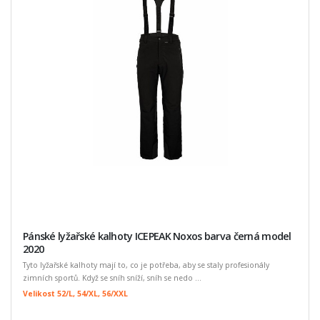
Pánské lyžařské kalhoty ICEPEAK Noxos barva černá model
2020
Tyto lyžařské kalhoty mají to, co je potřeba, aby se staly profesionály
zimních sportů. Když se sníh sníží, sníh se nedo ...
Velikost 52/L, 54/XL, 56/XXL