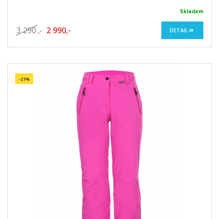
Skladem
3 290
,-
2 990,-
DETAIL
-21%