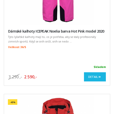
Dámské kalhoty ICEPEAK Noelia barva Hot Pink model 2020
Tyto lyžařské kalhoty mají to, co je potřeba, aby se staly profesionály
zimních sportů. Když se sníh sníží, sníh se nedo ...
Velikost 36/S
Skladem
3 290
,-
2 590,-
DETAIL
-45%