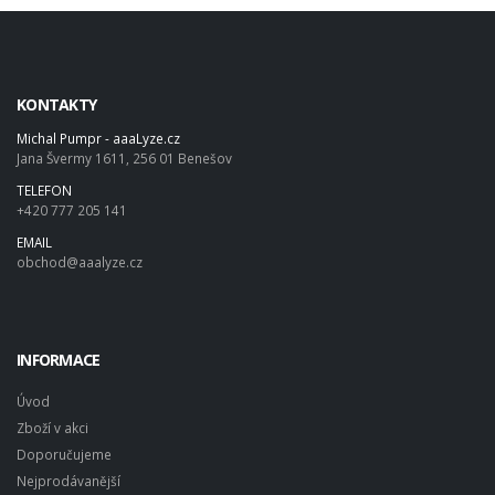
KONTAKTY
Michal Pumpr - aaaLyze.cz
Jana Švermy 1611, 256 01 Benešov
TELEFON
+420 777 205 141
EMAIL
obchod@aaalyze.cz
INFORMACE
Úvod
Zboží v akci
Doporučujeme
Nejprodávanější