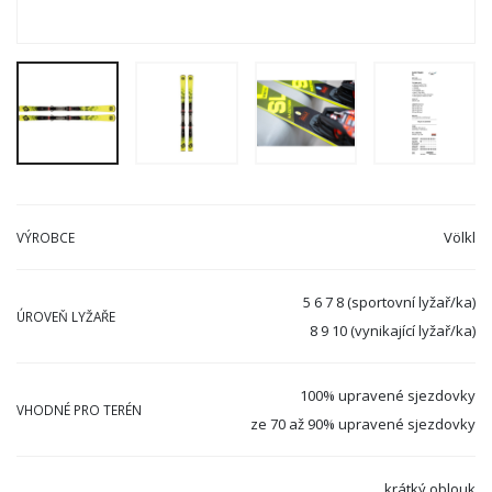
Völkl
VÝROBCE
5 6 7 8 (sportovní lyžař/ka)
ÚROVEŇ LYŽAŘE
8 9 10 (vynikající lyžař/ka)
100% upravené sjezdovky
VHODNÉ PRO TERÉN
ze 70 až 90% upravené sjezdovky
krátký oblouk