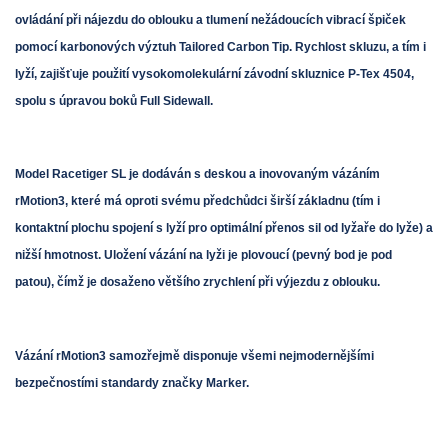
ovládání při nájezdu do oblouku a tlumení nežádoucích vibrací špiček
pomocí karbonových výztuh Tailored Carbon Tip. Rychlost skluzu, a tím i
lyží, zajišťuje použití vysokomolekulární závodní skluznice P-Tex 4504,
spolu s úpravou boků Full Sidewall.
Model Racetiger SL je dodáván s deskou a inovovaným vázáním
rMotion3, které má oproti svému předchůdci širší základnu (tím i
kontaktní plochu spojení s lyží pro optimální přenos sil od lyžaře do lyže) a
nižší hmotnost. Uložení vázání na lyži je plovoucí (pevný bod je pod
patou), čímž je dosaženo většího zrychlení při výjezdu z oblouku.
Vázání rMotion3 samozřejmě disponuje všemi nejmodernějšími
bezpečnostími standardy značky Marker.