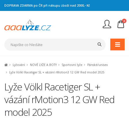
DOPRAVA ZDARMA po ČR při nákupu zboží nad 2000,- Kč
0
Nejste přihlášen
Přihlásit
Registrace
Lyžování
NOVÉ LYŽE A BOTY
Sportovní lyže
Pánské/unisex
Lyže Völkl Racetiger SL + vázání rMotion3 12 GW Red model 2025
Lyže Völkl Racetiger SL +
vázání rMotion3 12 GW Red
model 2025