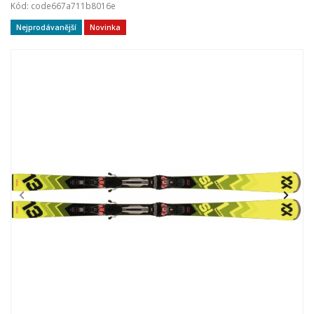
Kód: code667a711b8016e
Nejprodávanější
Novinka