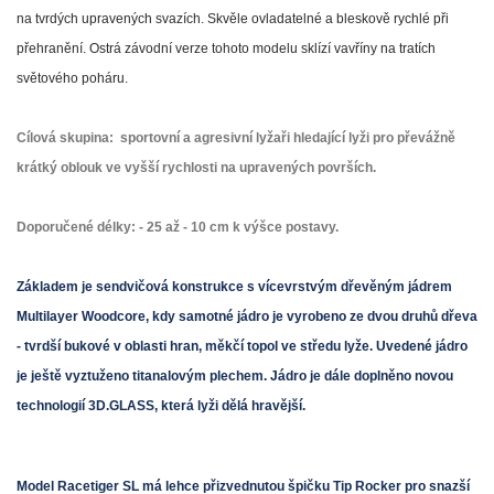
na tvrdých upravených svazích. Skvěle ovladatelné a bleskově rychlé při
přehranění. Ostrá závodní verze tohoto modelu sklízí vavříny na tratích
světového poháru.
Cílová skupina:
sportovní a agresivní lyžaři hledající lyži pro převážně
krátký oblouk ve vyšší rychlosti na upravených površích.
Doporučené délky:
- 25 až - 10 cm k výšce postavy.
Základem je sendvičová konstrukce s vícevrstvým dřevěným jádrem
Multilayer Woodcore, kdy samotné jádro je vyrobeno ze dvou druhů dřeva
- tvrdší bukové v oblasti hran, měkčí topol ve středu lyže. Uvedené jádro
je ještě vyztuženo titanalovým plechem. Jádro je dále doplněno novou
technologií 3D.GLASS, která lyži dělá hravější.
Model Racetiger SL má lehce přizvednutou špičku Tip Rocker pro snazší