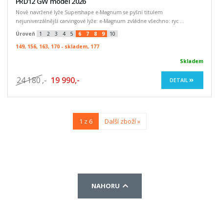
PRD12 GW model 2026
Nově navržené lyže Supershape e-Magnum se pyšní titulem
nejuniverzálnější carvingové lyže: e-Magnum zvládne všechno: ryc ...
Úroveň
1
2
3
4
5
6
7
8
9
10
149, 156, 163, 170 - skladem, 177
Skladem
24 180
,-
19 990,-
DETAIL
1 z 6
Další zboží »
NAHORU