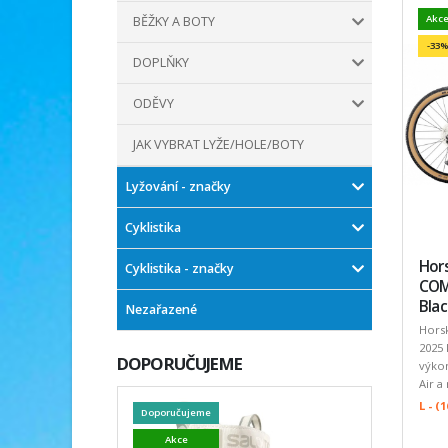
Akc
BĚŽKY A BOTY
-33%
DOPLŇKY
ODĚVY
JAK VYBRAT LYŽE/HOLE/BOTY
Lyžování - značky
Cyklistika
Hor
Cyklistika - značky
COM
Blac
Nezařazené
Hors
2025
DOPORUČUJEME
výkon
Air a
L - 
Doporučujeme
Akce