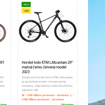
Akce
-22%
ORT
Horské kolo KTM L.Mountain 29“
matná černo-červená model
2023
AT.
Unisexové horské kolo KTM L.Mountain
ová
je spolehlivý model s komponenty
xtra
Shimano, odpruženou vidlicí RockShox,
zdvihem 100 ...
M - (160-180cm postava) - skladem, L -
(168-188cm postava) - skladem
adem
Skladem