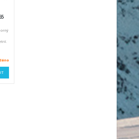
65
borný
rií.
odáno
IT