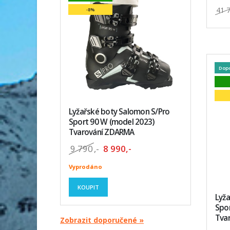
41 
-8%
Dop
Lyžařské boty Salomon S/Pro
Sport 90 W (model 2023)
Tvarování ZDARMA
9 790
,-
8 990,-
Vyprodáno
KOUPIT
Lyž
Spor
Tva
Zobrazit doporučené »