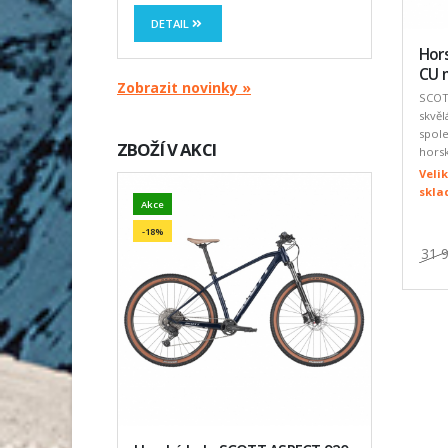
DETAIL
Hor
CU 
Zobrazit novinky »
SCOTT
skvěl
spole
ZBOŽÍ V AKCI
horsk
Velik
skl
Akce
-18%
31 