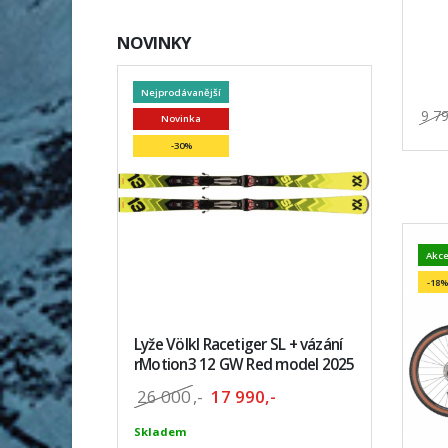
NOVINKY
Nejprodávanější
9 7
Novinka
-30%
Akc
-18%
Lyže Völkl Racetiger SL + vázání
rMotion3 12 GW Red model 2025
26 000
,-
17 990,-
Skladem