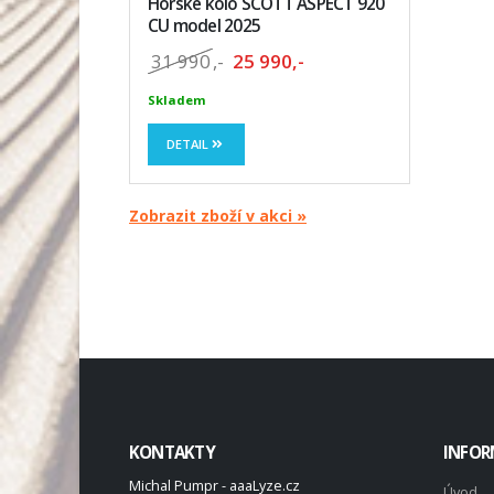
Horské kolo SCOTT ASPECT 920
CU model 2025
31 990
,-
25 990,-
Skladem
DETAIL
Zobrazit zboží v akci »
KONTAKTY
INFOR
Michal Pumpr - aaaLyze.cz
Úvod