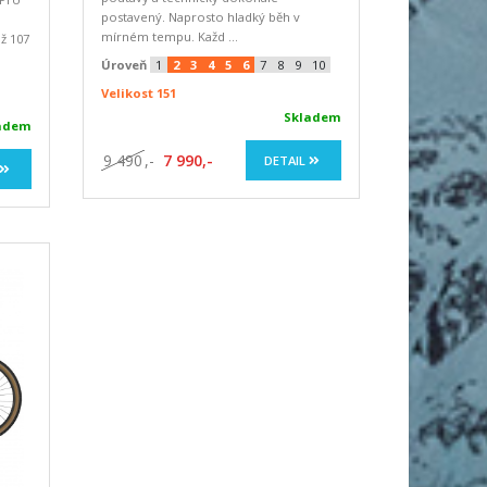
postavený. Naprosto hladký běh v
mírném tempu. Každ ...
ž 107
Úroveň
1
2
3
4
5
6
7
8
9
10
Velikost 151
Skladem
adem
9 490
,-
7 990,-
DETAIL