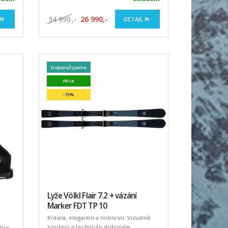
34 990
,-
26 990,-
DETAIL
Doporučujeme
Akce
-15%
Lyže Völkl Flair 7.2 + vázání
Marker FDT TP 10
Krásná, elegantní a noblesní. Vizuálně
poutavý a technicky dokonale
 Pro