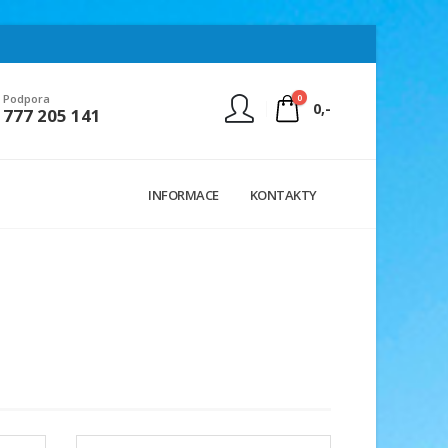
0
Podpora
0,-
777 205 141
Nejste přihlášen
INFORMACE
KONTAKTY
Přihlásit
Registrace