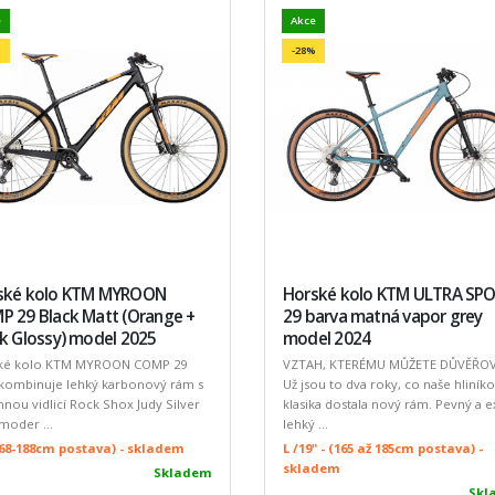
e
Akce
-28%
ské kolo KTM MYROON
Horské kolo KTM ULTRA SP
P 29 Black Matt (Orange +
29 barva matná vapor grey
k Glossy) model 2025
model 2024
ké kolo KTM MYROON COMP 29
VZTAH, KTERÉMU MŮŽETE DŮVĚŘOV
 kombinuje lehký karbonový rám s
Už jsou to dva roky, co naše hliník
nou vidlicí Rock Shox Judy Silver
klasika dostala nový rám. Pevný a e
 moder ...
lehký ...
(168-188cm postava) - skladem
L /19" - (165 až 185cm postava) -
skladem
Skladem
Skl