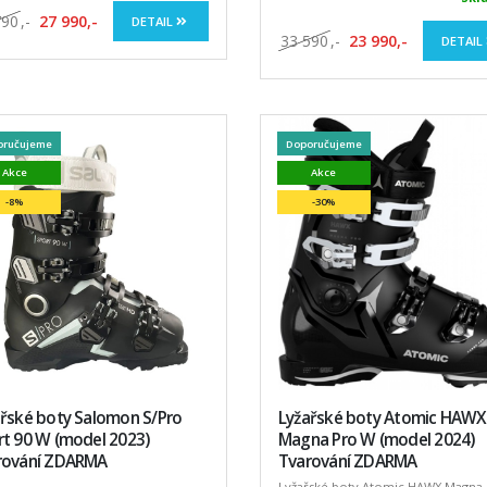
790
,-
27 990,-
DETAIL
33 590
,-
23 990,-
DETAIL
oručujeme
Doporučujeme
Akce
Akce
-8%
-30%
ařské boty Salomon S/Pro
Lyžařské boty Atomic HAWX
t 90 W (model 2023)
Magna Pro W (model 2024)
rování ZDARMA
Tvarování ZDARMA
Lyžařské boty Atomic HAWX Magna