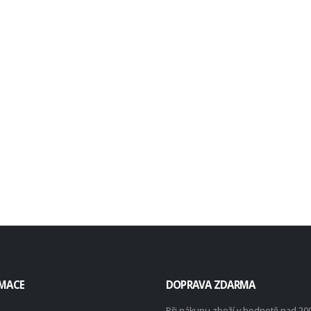
MACE
DOPRAVA ZDARMA
Při nákupu zboží v hodnotě nad 20