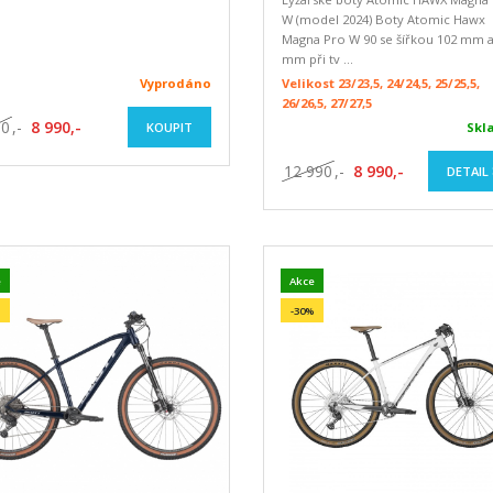
W (model 2024) Boty Atomic Hawx
Magna Pro W 90 se šířkou 102 mm a
mm při tv ...
Vyprodáno
Velikost 23/23,5, 24/24,5, 25/25,5,
26/26,5, 27/27,5
90
,-
8 990,-
KOUPIT
Skl
12 990
,-
8 990,-
DETAIL
e
Akce
-30%