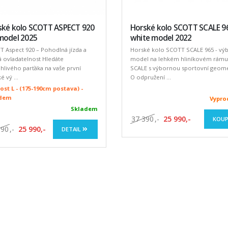
ské kolo SCOTT ASPECT 920
Horské kolo SCOTT SCALE 9
model 2025
white model 2022
 Aspect 920 – Pohodlná jízda a
Horské kolo SCOTT SCALE 965 - vý
á ovladatelnost Hledáte
model na lehkém hliníkovém rámu
hlivého parťáka na vaše první
SCALE s výbornou sportovní geomet
é vý ...
O odpružení ...
ost L - (175-190cm postava) -
adem
Vypr
Skladem
37 390
,-
25 990,-
KOUP
990
,-
25 990,-
DETAIL