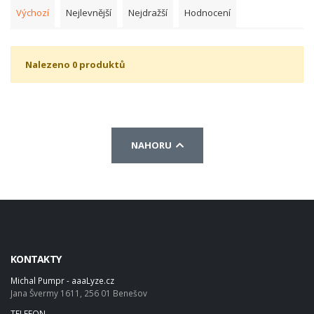
Výchozí
Nejlevnější
Nejdražší
Hodnocení
Nalezeno 0 produktů
NAHORU
KONTAKTY
Michal Pumpr - aaaLyze.cz
Jana Švermy 1611, 256 01 Benešov
TELEFON