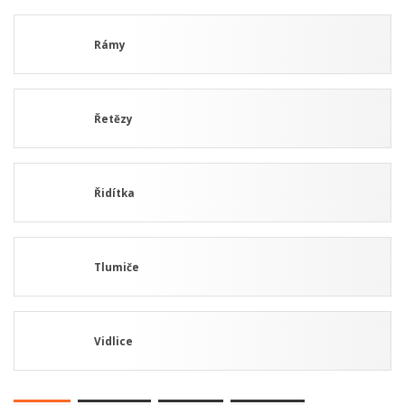
Rámy
Řetězy
Řidítka
Tlumiče
Vidlice