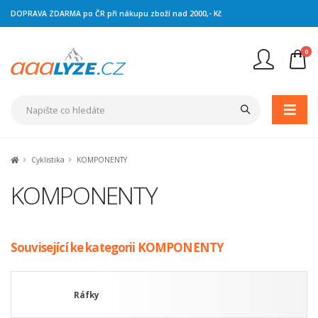
DOPRAVA ZDARMA po ČR při nákupu zboží nad 2000,- Kč
0
Nejste přihlášen
Přihlásit
Registrace
Cyklistika
KOMPONENTY
KOMPONENTY
Související ke kategorii KOMPONENTY
Ráfky