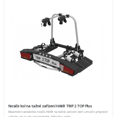
Nosiče kol na tažné zařízení HAKR TRIP 2 TOP Plus
Maximální variabilita nosičů HAKR na tažná zařízení vám umožní přepravit
cokoliv, na co jen vzpomenete. Výhodou zadn ...