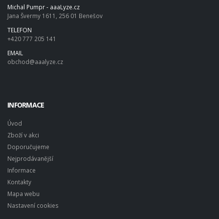
Michal Pumpr - aaaLyze.cz
Jana Švermy 1611, 256 01 Benešov
TELEFON
+420 777 205 141
EMAIL
obchod@aaalyze.cz
INFORMACE
Úvod
Zboží v akci
Doporučujeme
Nejprodávanější
Informace
Kontakty
Mapa webu
Nastavení cookies