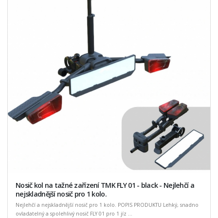
Nosič kol na tažné zařízení TMK FLY 01 - black - Nejlehčí a
nejskladnější nosič pro 1 kolo.
Nejlehčí a nejskladnější nosič pro 1 kolo. POPIS PRODUKTU Lehký, snadno
ovladatelný a spolehlivý nosič FLY 01 pro 1 jíz ...