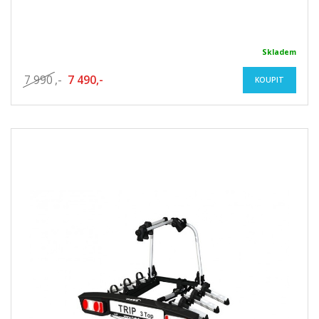
Skladem
7 990
,-
7 490,-
KOUPIT