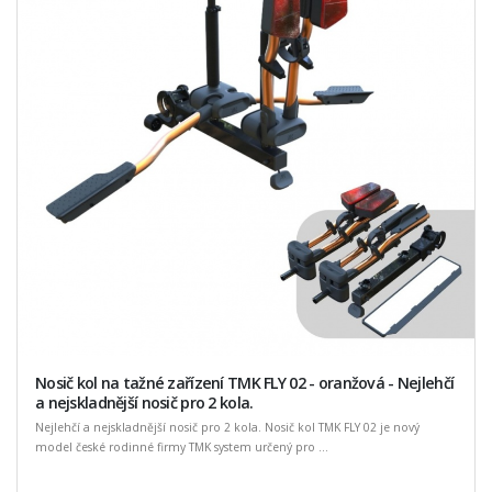
Nosič kol na tažné zařízení TMK FLY 02 - oranžová - Nejlehčí
a nejskladnější nosič pro 2 kola.
Nejlehčí a nejskladnější nosič pro 2 kola. Nosič kol TMK FLY 02 je nový
model české rodinné firmy TMK system určený pro ...