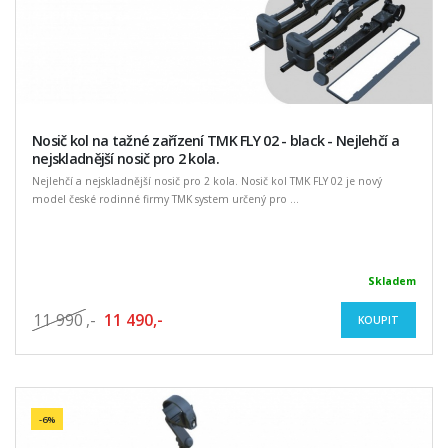
Nosič kol na tažné zařízení TMK FLY 02 - black - Nejlehčí a
nejskladnější nosič pro 2 kola.
Nejlehčí a nejskladnější nosič pro 2 kola. Nosič kol TMK FLY 02 je nový
model české rodinné firmy TMK system určený pro ...
Skladem
11 990
,-
11 490,-
KOUPIT
-6%