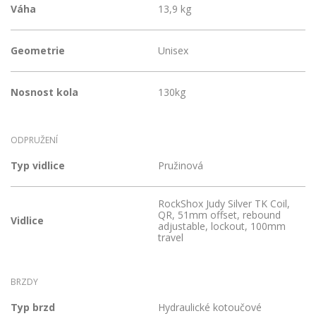
Váha
13,9 kg
Geometrie
Unisex
Nosnost kola
130kg
ODPRUŽENÍ
Typ vidlice
Pružinová
RockShox Judy Silver TK Coil,
QR, 51mm offset, rebound
Vidlice
adjustable, lockout, 100mm
travel
BRZDY
Typ brzd
Hydraulické kotoučové