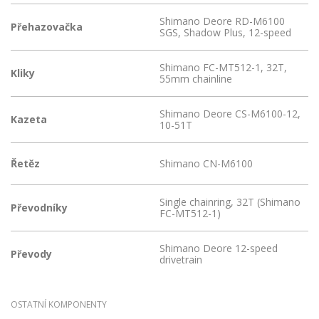
Shimano Deore RD-M6100
Přehazovačka
SGS, Shadow Plus, 12-speed
Shimano FC-MT512-1, 32T,
Kliky
55mm chainline
Shimano Deore CS-M6100-12,
Kazeta
10-51T
Řetěz
Shimano CN-M6100
Single chainring, 32T (Shimano
Převodníky
FC-MT512-1)
Shimano Deore 12-speed
Převody
drivetrain
OSTATNÍ KOMPONENTY