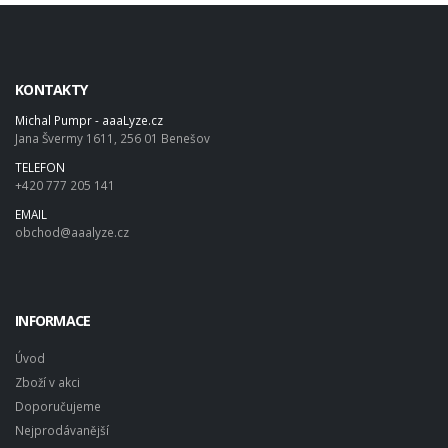
KONTAKTY
Michal Pumpr - aaaLyze.cz
Jana Švermy 1611, 256 01 Benešov
TELEFON
+420 777 205 141
EMAIL
obchod@aaalyze.cz
INFORMACE
Úvod
Zboží v akci
Doporučujeme
Nejprodávanější