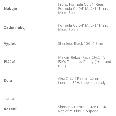
Front: Formula CL-51; Rear:
Náboje
Formula CL-541M, 5x141mm,
Micro Spline
Formula CL-541M, 5x141mm,
Zadní náboj
Micro Spline
Výplet
Stainless Black 15G, 1.8mm
Maxxis Rekon Race 29x2.4",
Pláště
EXO, Tubeless Ready (front and
rear)
Alex X-25 TR rims, 25mm
Kola
internal, 32H, tubeless ready
POHON
Shimano Deore SL-M6100-R
Řazení
Rapidfire Plus, 12-speed