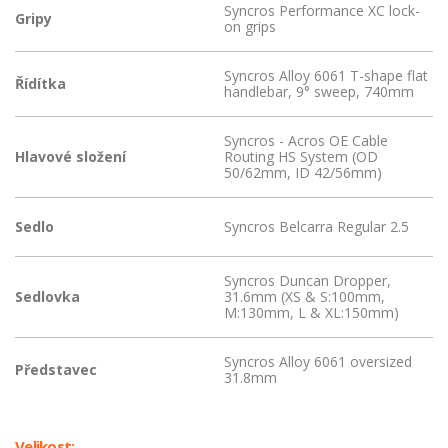
Syncros Performance XC lock-
Gripy
on grips
Syncros Alloy 6061 T-shape flat
Řídítka
handlebar, 9° sweep, 740mm
Syncros - Acros OE Cable
Hlavové složení
Routing HS System (OD
50/62mm, ID 42/56mm)
Sedlo
Syncros Belcarra Regular 2.5
Syncros Duncan Dropper,
Sedlovka
31.6mm (XS & S:100mm,
M:130mm, L & XL:150mm)
Syncros Alloy 6061 oversized
Představec
31.8mm
Velikost: