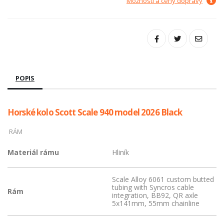
Možnosti a ceny dopravy
POPIS
Horské kolo Scott Scale 940 model 2026 Black
RÁM
Materiál rámu
Hliník
Scale Alloy 6061 custom butted
tubing with Syncros cable
Rám
integration, BB92, QR axle
5x141mm, 55mm chainline