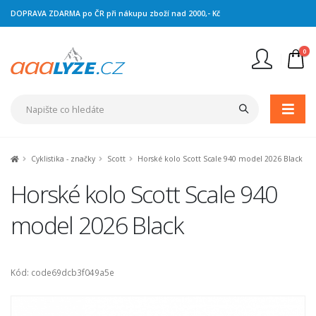
DOPRAVA ZDARMA po ČR při nákupu zboží nad 2000,- Kč
0
Nejste přihlášen
Přihlásit
Registrace
Cyklistika - značky
Scott
Horské kolo Scott Scale 940 model 2026 Black
Horské kolo Scott Scale 940
model 2026 Black
Kód: code69dcb3f049a5e