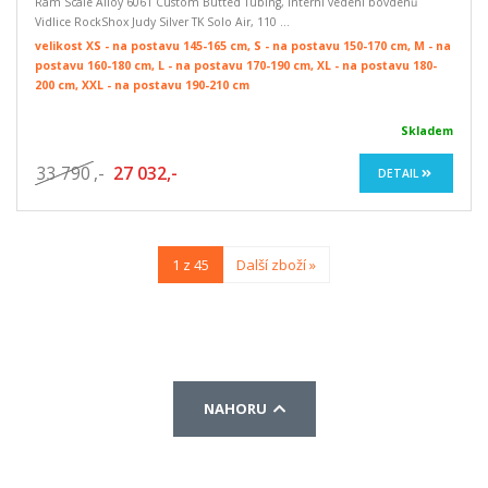
Rám Scale Alloy 6061 Custom Butted Tubing, interní vedení bovdenů
Vidlice RockShox Judy Silver TK Solo Air, 110 ...
velikost XS - na postavu 145-165 cm, S - na postavu 150-170 cm, M - na
postavu 160-180 cm, L - na postavu 170-190 cm, XL - na postavu 180-
200 cm, XXL - na postavu 190-210 cm
Skladem
33 790
,-
27 032,-
DETAIL
1 z 45
Další zboží »
NAHORU