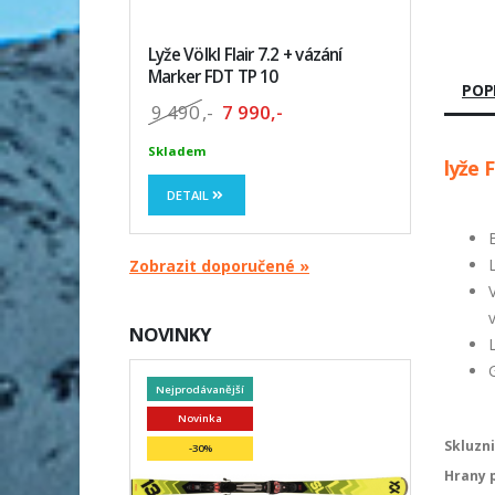
Lyže Völkl Flair 7.2 + vázání
Marker FDT TP 10
POP
9 490
,-
7 990,-
Skladem
lyže 
DETAIL
Zobrazit doporučené »
NOVINKY
Nejprodávanější
Novinka
Skluzni
-30%
Hrany p