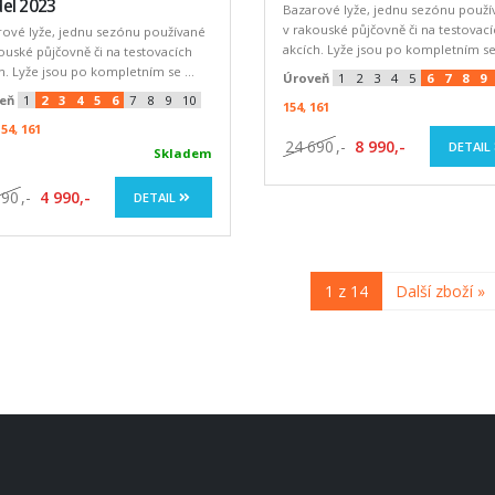
el 2023
Bazarové lyže, jednu sezónu použí
v rakouské půjčovně či na testovac
rové lyže, jednu sezónu používané
akcích. Lyže jsou po kompletním se 
ouské půjčovně či na testovacích
h. Lyže jsou po kompletním se ...
Úroveň
1
2
3
4
5
6
7
8
9
eň
1
2
3
4
5
6
7
8
9
10
154, 161
154, 161
24 690
,-
8 990,-
DETAIL
Skladem
990
,-
4 990,-
DETAIL
1 z 14
Další zboží »