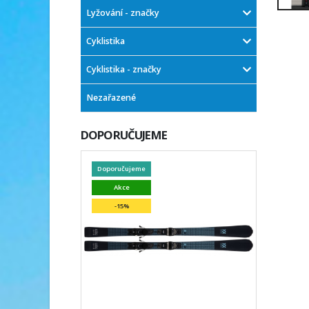
Lyžování - značky
Cyklistika
Cyklistika - značky
Nezařazené
DOPORUČUJEME
Doporučujeme
Akce
-15%