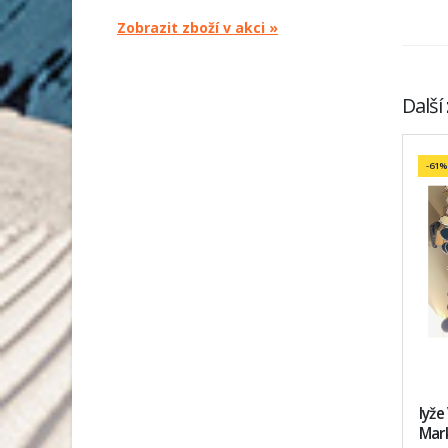
Zobrazit zboží v akci »
Další
-61%
lyže
Mar