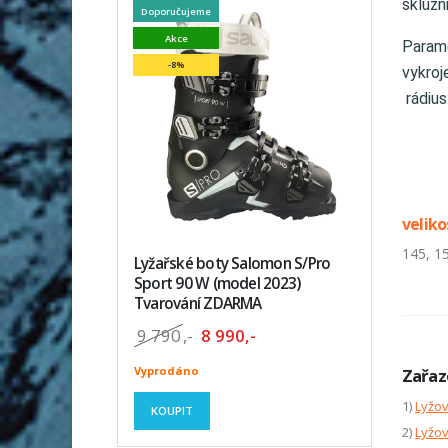
skluzn
Doporučujeme
Akce
Parame
-8%
vykroj
rádius
veliko
145, 1
Lyžařské boty Salomon S/Pro
Sport 90 W (model 2023)
Tvarování ZDARMA
9 790
,-
8 990,-
Vyprodáno
Zařaz
1)
Lyžov
KOUPIT
2)
Lyžo