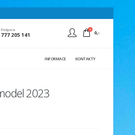
0
Podpora
0,-
777 205 141
Nejste přihlášen
INFORMACE
KONTAKTY
Přihlásit
Registrace
9 model 2023