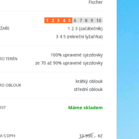
Fischer
1
2
3
4
5
6
7
8
9
10
1 2 3 (začátečník)
YŽAŘE
3 4 5 (rekreční lyžař/ka)
100% upravené sjezdovky
RO TERÉN
ze 70 až 90% upravené sjezdovky
krátký oblouk
RO OBLOUK
střední oblouk
Máme skladem
OST
10 990
,- Kč
A S DPH: