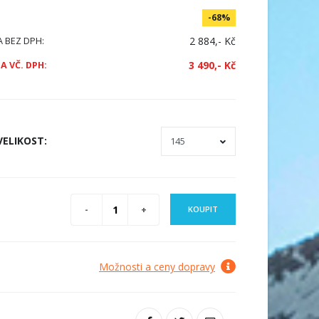
-68%
2 884,- Kč
A BEZ DPH:
3 490,- Kč
A VČ. DPH:
VELIKOST
:
KOUPIT
Možnosti a ceny dopravy