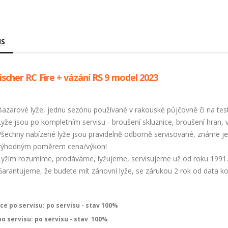
IS
Fischer RC Fire + vázání RS 9 model 2023
Bazarové lyže, jednu sezónu používané v rakouské půjčovně či na test
Lyže jsou po kompletním servisu - broušení skluznice, broušení hran, 
Všechny nabízené lyže jsou pravidelně odborně servisované, známe jeji
výhodným poměrem cena/výkon!
Lyžím rozumíme, prodáváme, lyžujeme, servisujeme už od roku 1991.
Garantujeme, že budete mít zánovní lyže, se zárukou 2 rok od data k
ce po servisu: po servisu - stav 100%
o servisu: po servisu - stav 100%