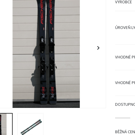
VÝROBCE
ÚROVEŇ L
VHODNÉ P
VHODNÉ P
DOSTUPN
BĚŽNÁ CEN