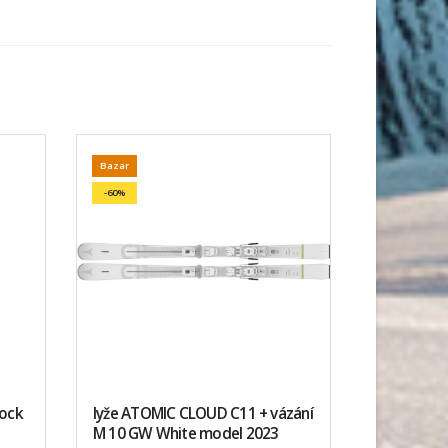
Bazar
-60%
hock
lyže ATOMIC CLOUD C11 + vázání
M 10 GW White model 2023