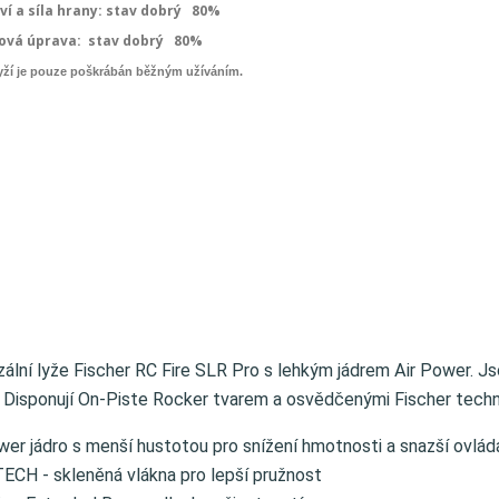
ví a síla hrany: stav dobrý 80%
ová úprava:
stav dobrý 80%
yží je pouze poškrábán běžným užíváním.
zální lyže Fischer RC Fire SLR Pro s lehkým jádrem Air Power. J
. Disponují On-Piste Rocker tvarem a osvědčenými Fischer techn
wer jádro s menší hustotou pro snížení hmotnosti a snazší ovlád
TECH - skleněná vlákna pro lepší pružnost