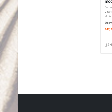
mod
Baza
v rak
akcíc
Úrov
147, 
12 