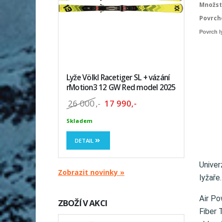
Množst
Povrch
Povrch l
Lyže Völkl Racetiger SL + vázání
rMotion3 12 GW Red model 2025
26 000
,-
17 990,-
Skladem
DETAIL
Univer
Zobrazit novinky »
lyžaře
Air Po
ZBOŽÍ V AKCI
Fiber 