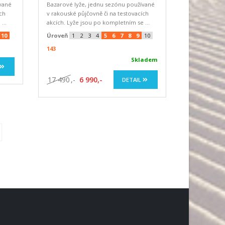
vané
Bazarové lyže, jednu sezónu používané
ích
v rakouské půjčovně či na testovacích
...
akcích. Lyže jsou po kompletním se ...
10
Úroveň
1
2
3
4
5
6
7
8
9
10
143
Skladem
17 490
,-
6 990,-
DETAIL