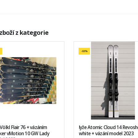
zboží z kategorie
-63%
 Völkl Flair 76 + vázáním
lyže Atomic Cloud 14 Revos
ker vMotion 10 GW Lady
white + vázání model 2023