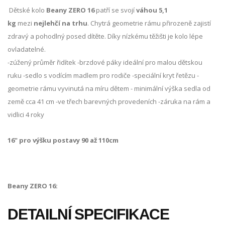
Dětské kolo
Beany ZERO 16
patří se svojí
váhou 5,1
kg
mezi
nejlehčí na trhu
. Chytrá geometrie rámu přirozeně zajistí
zdravý a pohodlný posed dítěte. Díky nízkému těžišti je kolo lépe
ovladatelné.
-zúžený průměr řidítek -brzdové páky ideální pro malou dětskou
ruku -sedlo s vodícím madlem pro rodiče -speciální kryt řetězu -
geometrie rámu vyvinutá na míru dětem - minimální výška sedla od
země cca 41 cm -ve třech barevných provedeních -záruka na rám a
vidlici 4 roky
16" pro výšku postavy 90 až 110cm
Beany ZERO 16:
DETAILNÍ SPECIFIKACE