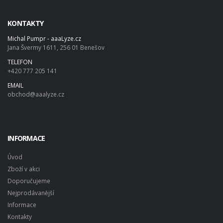
KONTAKTY
Michal Pumpr - aaaLyze.cz
Jana Švermy 1611, 256 01 Benešov
TELEFON
+420 777 205 141
EMAIL
obchod@aaalyze.cz
INFORMACE
Úvod
Zboží v akci
Doporučujeme
Nejprodávanější
Informace
Kontakty