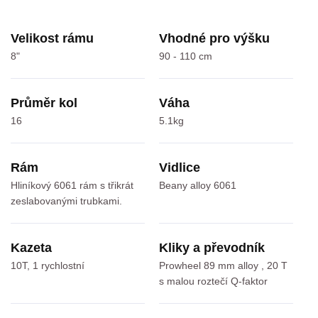
Velikost rámu
Vhodné pro výšku
8"
90 - 110 cm
Průměr kol
Váha
16
5.1kg
Rám
Vidlice
Hliníkový 6061 rám s třikrát
Beany alloy 6061
zeslabovanými trubkami.
Kazeta
Kliky a převodník
10T, 1 rychlostní
Prowheel 89 mm alloy , 20 T
s malou roztečí Q-faktor