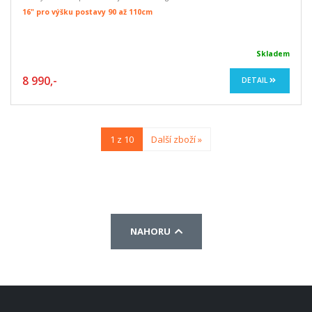
16" pro výšku postavy 90 až 110cm
Skladem
8 990,-
DETAIL
1 z 10
Další zboží »
NAHORU