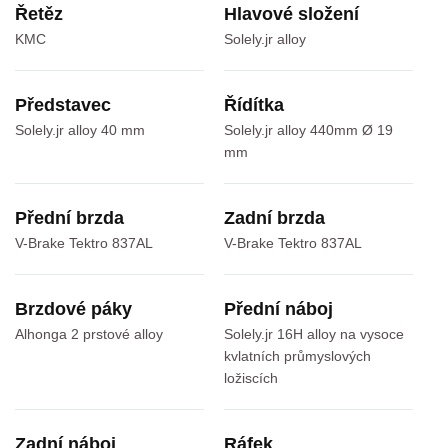
Řetěz
Hlavové složení
KMC
Solely.jr alloy
Představec
Řídítka
Solely.jr alloy 40 mm
Solely.jr alloy 440mm Ø 19
mm
Přední brzda
Zadní brzda
V-Brake Tektro 837AL
V-Brake Tektro 837AL
Brzdové páky
Přední náboj
Alhonga 2 prstové alloy
Solely.jr 16H alloy na vysoce
kvlatních průmyslových
ložiscích
Zadní náboj
Ráfek