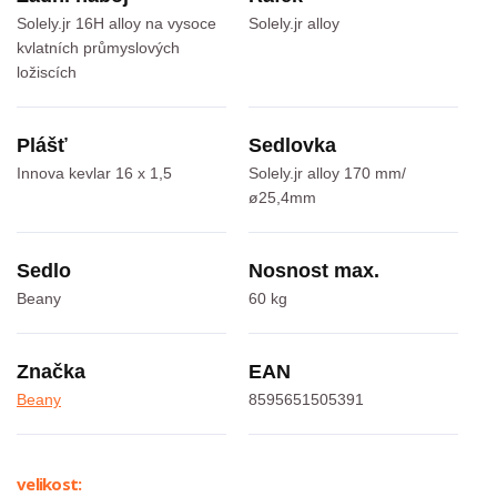
Solely.jr 16H alloy na vysoce
Solely.jr alloy
kvlatních průmyslových
ložiscích
Plášť
Sedlovka
Innova kevlar 16 x 1,5
Solely.jr alloy 170 mm/
ø25,4mm
Sedlo
Nosnost max.
Beany
60 kg
Značka
EAN
Beany
8595651505391
velikost: