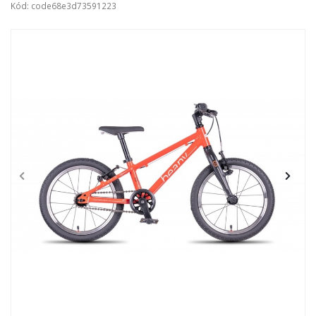
Kód: code68e3d73591223