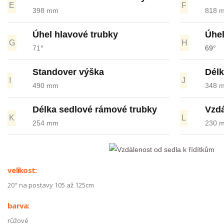
E
F
398 mm
818 
Úhel hlavové trubky
Úhel
G
H
71
°
69°
Standover výška
Délk
I
J
490 mm
348 
Délka sedlové rámové trubky
Vzdá
K
L
254 mm
230 
velikost:
20" na postavy 105 až 125cm
barva:
růžové