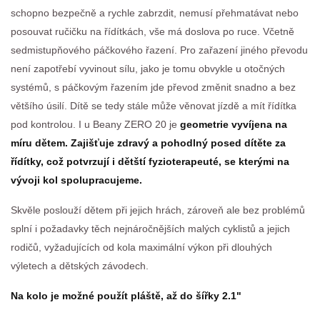
schopno bezpečně a rychle zabrzdit, nemusí přehmatávat nebo
posouvat ručičku na řídítkách, vše má doslova po ruce. Včetně
sedmistupňového páčkového řazení. Pro zařazení jiného převodu
není zapotřebí vyvinout sílu, jako je tomu obvykle u otočných
systémů, s páčkovým řazením jde převod změnit snadno a bez
většího úsilí. Dítě se tedy stále může věnovat jízdě a mít řídítka
pod kontrolou. I u Beany ZERO 20 je
geometrie vyvíjena na
míru dětem. Zajišťuje zdravý a pohodlný posed dítěte za
řídítky, což potvrzují i dětští fyzioterapeuté, se kterými na
vývoji kol spolupracujeme.
Skvěle poslouží dětem při jejich hrách, zároveň ale bez problémů
splní i požadavky těch nejnáročnějších malých cyklistů a jejich
rodičů, vyžadujících od kola maximální výkon při dlouhých
výletech a dětských závodech.
Na kolo je možné použít pláště, až do šířky 2.1"