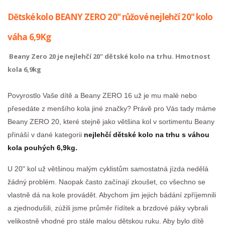
Dětské kolo BEANY ZERO 20" růžové nejlehčí 20" kolo
váha 6,9Kg
Beany Zero 20 je nejlehčí 20" dětské kolo na trhu. Hmotnost
kola 6,9kg
Povyrostlo Vaše dítě a Beany ZERO 16 už je mu malé nebo
přesedáte z menšího kola jiné značky? Právě pro Vás tady máme
Beany ZERO 20, které stejně jako většina kol v sortimentu Beany
přináší v dané kategorii
nejlehčí dětské kolo na trhu s váhou
kola pouhých 6,9kg.
U 20" kol už většinou malým cyklistům samostatná jízda nedělá
žádný problém. Naopak často začínají zkoušet, co všechno se
vlastně dá na kole provádět. Abychom jim jejich bádání zpříjemnili
a zjednodušili, zúžili jsme průměr řídítek a brzdové páky vybrali
velikostně vhodné pro stále malou dětskou ruku. Aby bylo dítě