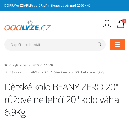
DOPRAVA ZDARMA po ČR při nákupu zboží nad 2000,- Kč
0
Nejste přihlášen
Přihlásit
Registrace
Cyklistika - značky
BEANY
Dětské kolo BEANY ZERO 20" růžové nejlehčí 20" kolo váha 6,9Kg
Dětské kolo BEANY ZERO 20"
růžové nejlehčí 20" kolo váha
6,9Kg