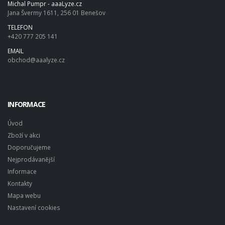
Michal Pumpr - aaaLyze.cz
Jana Švermy 1611, 256 01 Benešov
TELEFON
+420 777 205 141
EMAIL
obchod@aaalyze.cz
INFORMACE
Úvod
Zboží v akci
Doporučujeme
Nejprodávanější
Informace
Kontakty
Mapa webu
Nastavení cookies