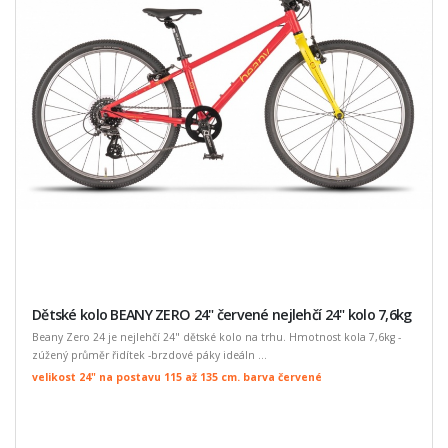
Dětské kolo BEANY ZERO 24" červené nejlehčí 24" kolo 7,6kg
Beany Zero 24 je nejlehčí 24" dětské kolo na trhu. Hmotnost kola 7,6kg -
zúžený průměr řidítek -brzdové páky ideáln ...
velikost 24" na postavu 115 až 135 cm. barva červené