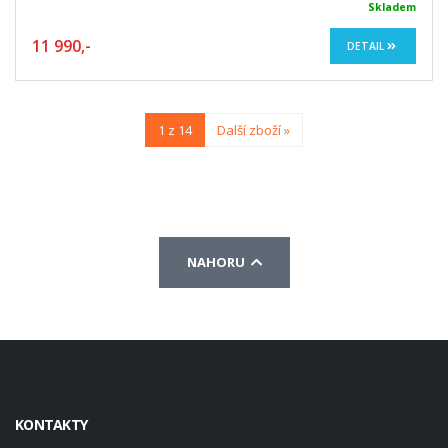
Skladem
11 990,-
DETAIL
1 z 14
Další zboží »
NAHORU
KONTAKTY