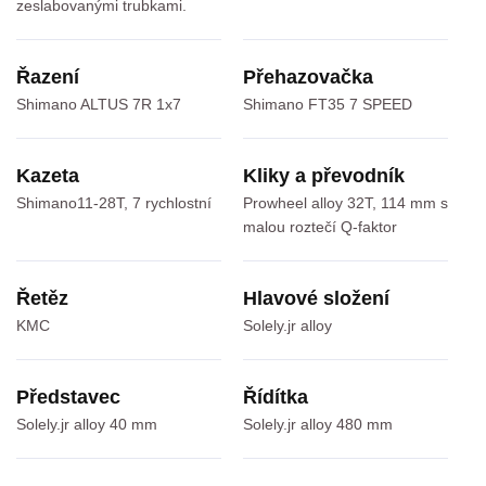
zeslabovanými trubkami.
Řazení
Přehazovačka
Shimano ALTUS 7R 1x7
Shimano FT35 7 SPEED
Kazeta
Kliky a převodník
Shimano11-28T, 7 rychlostní
Prowheel alloy 32T, 114 mm s
malou roztečí Q-faktor
Řetěz
Hlavové složení
KMC
Solely.jr alloy
Představec
Řídítka
Solely.jr alloy 40 mm
Solely.jr alloy 480 mm