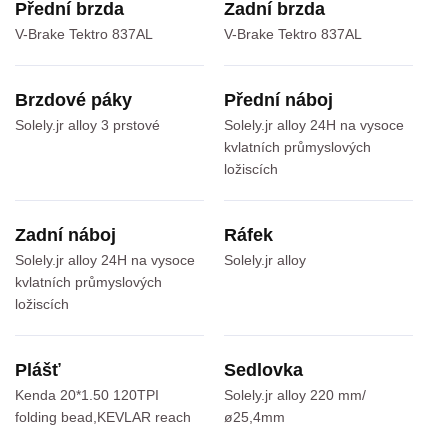
Přední brzda
Zadní brzda
V-Brake Tektro 837AL
V-Brake Tektro 837AL
Brzdové páky
Přední náboj
Solely.jr alloy 3 prstové
Solely.jr alloy 24H na vysoce
kvlatních průmyslových
ložiscích
Zadní náboj
Ráfek
Solely.jr alloy 24H na vysoce
Solely.jr alloy
kvlatních průmyslových
ložiscích
Plášť
Sedlovka
Kenda 20*1.50 120TPI
Solely.jr alloy 220 mm/
folding bead,KEVLAR reach
ø25,4mm