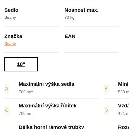
Sedlo
Nosnost max.
Beany
70 kg
Značka
EAN
Beany
10"
Maximální výška sedla
Mini
A
B
700 mm
550 
Maximální výška řídítek
Vzdá
C
D
700 mm
421 
Délka horní rámové trubky
Rozv