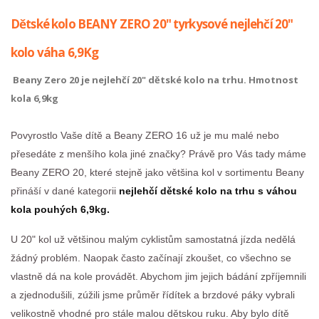
Dětské kolo BEANY ZERO 20" tyrkysové nejlehčí 20"
kolo váha 6,9Kg
Beany Zero 20 je nejlehčí 20" dětské kolo na trhu. Hmotnost
kola 6,9kg
Povyrostlo Vaše dítě a Beany ZERO 16 už je mu malé nebo
přesedáte z menšího kola jiné značky? Právě pro Vás tady máme
Beany ZERO 20, které stejně jako většina kol v sortimentu Beany
přináší v dané kategorii
nejlehčí dětské kolo na trhu s váhou
kola pouhých 6,9kg.
U 20" kol už většinou malým cyklistům samostatná jízda nedělá
žádný problém. Naopak často začínají zkoušet, co všechno se
vlastně dá na kole provádět. Abychom jim jejich bádání zpříjemnili
a zjednodušili, zúžili jsme průměr řídítek a brzdové páky vybrali
velikostně vhodné pro stále malou dětskou ruku. Aby bylo dítě