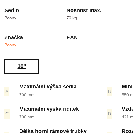
Sedlo
Nosnost max.
Beany
70 kg
Značka
EAN
Beany
10"
Maximální výška sedla
Mini
A
B
700 mm
550 
Maximální výška řídítek
Vzdá
C
D
700 mm
421 
Délka horní rámové trubky
Rozv