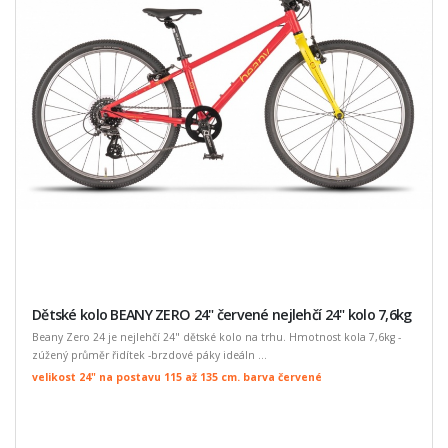
Dětské kolo BEANY ZERO 24" červené nejlehčí 24" kolo 7,6kg
Beany Zero 24 je nejlehčí 24" dětské kolo na trhu. Hmotnost kola 7,6kg -
zúžený průměr řidítek -brzdové páky ideáln ...
velikost 24" na postavu 115 až 135 cm. barva červené