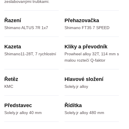
zeslabovanými trubkami.
Řazení
Přehazovačka
Shimano ALTUS 7R 1x7
Shimano FT35 7 SPEED
Kazeta
Kliky a převodník
Shimano11-28T, 7 rychlostní
Prowheel alloy 32T, 114 mm s
malou roztečí Q-faktor
Řetěz
Hlavové složení
KMC
Solely.jr alloy
Představec
Řídítka
Solely.jr alloy 40 mm
Solely.jr alloy 480 mm