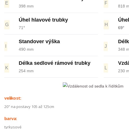
E
F
398 mm
818 
Úhel hlavové trubky
Úhel
G
H
71
°
69°
Standover výška
Délk
I
J
490 mm
348 
Délka sedlové rámové trubky
Vzdá
K
L
254 mm
230 
velikost:
20" na postavy 105 až 125cm
barva:
tyrkysové