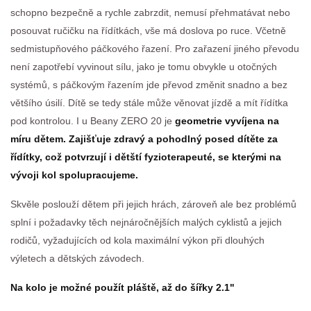
schopno bezpečně a rychle zabrzdit, nemusí přehmatávat nebo
posouvat ručičku na řídítkách, vše má doslova po ruce. Včetně
sedmistupňového páčkového řazení. Pro zařazení jiného převodu
není zapotřebí vyvinout sílu, jako je tomu obvykle u otočných
systémů, s páčkovým řazením jde převod změnit snadno a bez
většího úsilí. Dítě se tedy stále může věnovat jízdě a mít řídítka
pod kontrolou. I u Beany ZERO 20 je
geometrie vyvíjena na
míru dětem. Zajišťuje zdravý a pohodlný posed dítěte za
řídítky, což potvrzují i dětští fyzioterapeuté, se kterými na
vývoji kol spolupracujeme.
Skvěle poslouží dětem při jejich hrách, zároveň ale bez problémů
splní i požadavky těch nejnáročnějších malých cyklistů a jejich
rodičů, vyžadujících od kola maximální výkon při dlouhých
výletech a dětských závodech.
Na kolo je možné použít pláště, až do šířky 2.1"