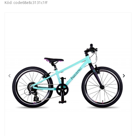
Kód: code68e8c3131c1ff