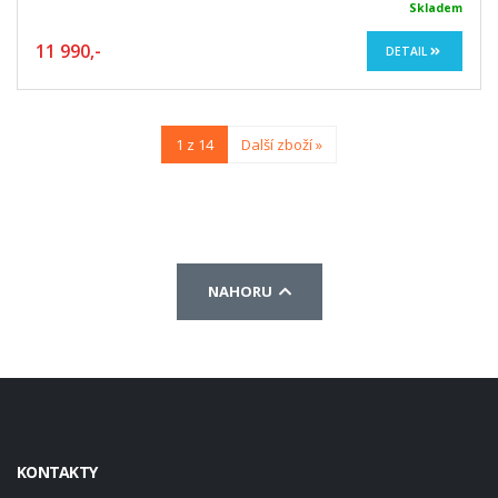
Skladem
11 990,-
DETAIL
1 z 14
Další zboží »
NAHORU
KONTAKTY