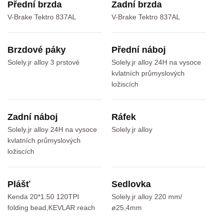
Přední brzda
Zadní brzda
V-Brake Tektro 837AL
V-Brake Tektro 837AL
Brzdové páky
Přední náboj
Solely.jr alloy 3 prstové
Solely.jr alloy 24H na vysoce
kvlatních průmyslových
ložiscích
Zadní náboj
Ráfek
Solely.jr alloy 24H na vysoce
Solely.jr alloy
kvlatních průmyslových
ložiscích
Plášť
Sedlovka
Kenda 20*1.50 120TPI
Solely.jr alloy 220 mm/
folding bead,KEVLAR reach
ø25,4mm