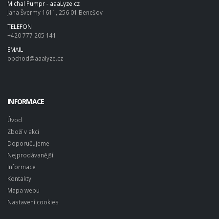
Michal Pumpr - aaaLyze.cz
Jana Švermy 1611, 256 01 Benešov
TELEFON
+420 777 205 141
EMAIL
obchod@aaalyze.cz
INFORMACE
Úvod
Zboží v akci
Doporučujeme
Nejprodávanější
Informace
Kontakty
Mapa webu
Nastavení cookies