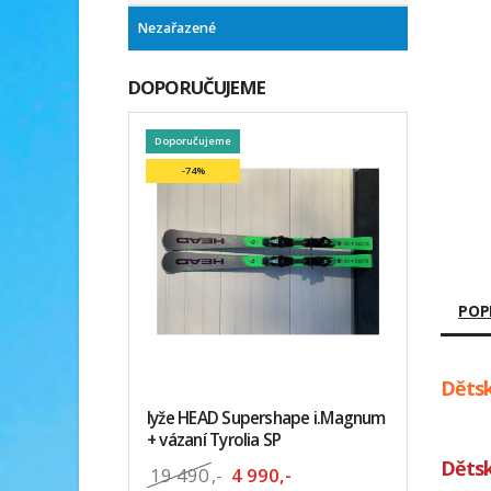
Nezařazené
DOPORUČUJEME
Doporučujeme
-74%
POP
Dětsk
lyže HEAD Supershape i.Magnum
+ vázaní Tyrolia SP
Dětsk
19 490
,-
4 990,-