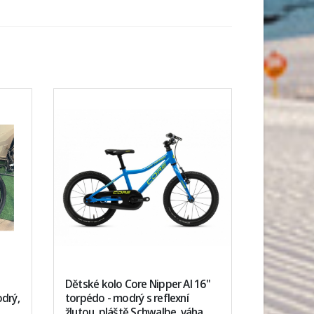
Dětské kolo Core Nipper Al 16"
drý,
torpédo - modrý s reflexní
žlutou, pláště Schwalbe, váha