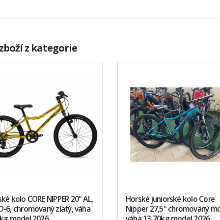
zboží z kategorie
ké kolo CORE NIPPER 20" AL,
Horské juniorské kolo Core
-6, chromovaný zlatý, váha
Nipper 27,5" chromovaný mo
0kg model 2026
váha 13.70kg model 2026