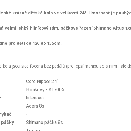
lehké krásné dětské kolo ve velikosti 24". Hmotnost je pouhýc
á velmi lehký hliníkový rám, páčkové řazení Shimano Altus 1x
dné pro děti od 120 do 155cm.
 kola jsou sice focena bez pedálů (pro lepší manipulaci s nimi), ale
v
Core Nipper 24´
Hliníkový - Al 7005
e
hitenová
Acera 8s
mykač
-
í páčky
Shimano páčka 8s
Tektro