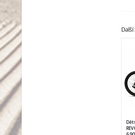
Další
Děts
REVO
6.9