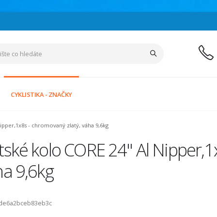
CYKLISTIKA - ZNAČKY
ipper,1x8s - chromovaný zlatý, váha 9,6kg
ské kolo CORE 24" Al Nipper,1x
ha 9,6kg
ode6a2bceb83eb3c