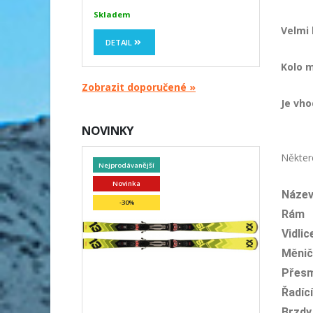
Skladem
Velmi 
DETAIL
Kolo m
Zobrazit doporučené »
Je vho
NOVINKY
Některé
Nejprodávanější
Novinka
Náze
-30%
Rám
Vidlic
Měnič
Přes
Řadíc
Brzdy