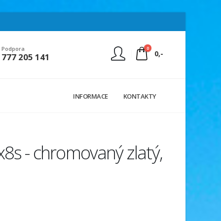
0
Podpora
0,-
777 205 141
Nejste přihlášen
INFORMACE
KONTAKTY
Přihlásit
Registrace
8s - chromovaný zlatý,