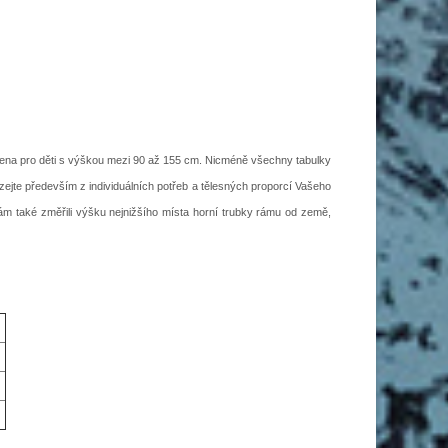
čena pro děti s výškou mezi 90 až 155 cm. Nicméně všechny tabulky
zejte především z individuálních potřeb a tělesných proporcí Vašeho
m také změřili výšku nejnižšího místa horní trubky rámu od země,