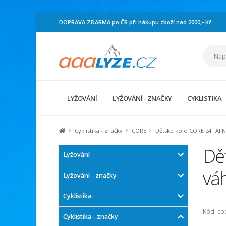
DOPRAVA ZDARMA po ČR při nákupu zboží nad 2000,- Kč
LYŽOVÁNÍ
LYŽOVÁNÍ - ZNAČKY
CYKLISTIKA
Cyklistika - značky
CORE
Dětské kolo CORE 24" Al N
Dět
Lyžování
vá
Lyžování - značky
Cyklistika
Kód: c
Cyklistika - značky