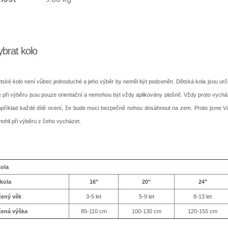
ybrat kolo
ětské kolo není vůbec jednoduché a jeho výběr by neměl být podceněn. Dětská kola jsou ur
ce při výběru jsou pouze orientační a nemohou být vždy aplikovány plošně. Vždy proto vychá
Například každé dítě ocení, že bude moci bezpečně nohou dosáhnout na zem. Proto jsme Vá
mohli při výběru z čeho vycházet.
kola
 kola
16"
20"
24"
ený věk
3-5 let
5-9 let
8-13 let
ená výška
85-110 cm
100-130 cm
120-155 cm