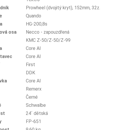
dník
Prowheel (dvojitý kryt), 152mm, 32z.
e
Quando
a
HG-200,8s
ová osa
Necco - zapouzdřená
KMC Z-50/Z-50/Z-99
a
Core Al
tavec
Core Al
First
DDK
vka
Core Al
Remerx
Černé
ě
Schwalbe
ost
24´ dětská
y
FP-651
nost
9.60 kg