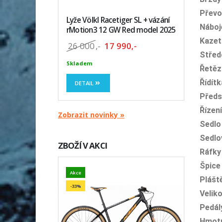
Převo
Lyže Völkl Racetiger SL + vázání
Náboj
rMotion3 12 GW Red model 2025
Kazet
26 000
,-
17 990,-
Střed
Skladem
Řetěz
Řídítk
DETAIL
Předs
Řízení
Zobrazit novinky »
Sedlo
Sedlo
ZBOŽÍ V AKCI
Ráfky
Špice
Akce
Plášt
-33%
Velik
Pedál
Hmot