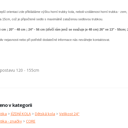
lepší orientaci zde přikládáme výšku horní trubky kola, neboli vzdálenost horní trubka - zem, 
ca 15cm, což je připočtené sedlo s maximálně zataženou sedlovou trubkou.
5 cm ; 20" - 48 cm ; 24" - 56 cm (dívčí rám jenž se svažuje je 48 cm) 26" ve 13" - 55cm;
oliv nejasnosti nebo při potřebě dodatečné informace nás neváhejte kontaktovat.
 postavu 120 - 155cm
eno v kategorii
stika
>
JÍZDNÍ KOLA
>
Dětská kola
>
Velikost 24"
stika - značky
>
CORE