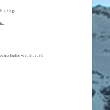
h 9,6 kg.
8s.
 dodána budou včetně pedálů.