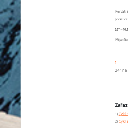
Pro Vaši 
přičíst c
16" - 40.
Při jakék
:
24" na
Zařaz
1)
Cykli
2)
Cykli