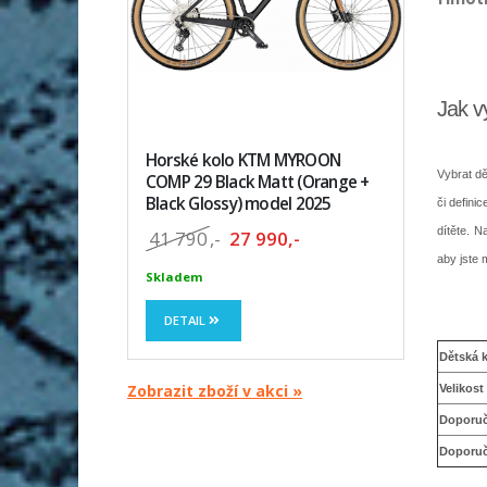
Jak v
Horské kolo KTM MYROON
Vybrat d
COMP 29 Black Matt (Orange +
Black Glossy) model 2025
či defini
dítěte. 
41 790
,-
27 990,-
aby jste 
Skladem
DETAIL
Dětská 
Zobrazit zboží v akci »
Velikost
Doporuč
Doporuč