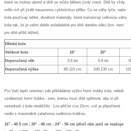
které se mohou ulomit a dítě se může během jízdy zranit. Ditě by vždy
mělo mít při jízdě nasazenou cyklistickou přilbu. Co se váhy týče, naše
kola používají lehké, duralové materiály, které sumarizují celkovou váhu
kola tak, že je velmi dobře ovladatelné pro dítě daného věku (tzn. není
pro dítě příliš těžké).
Dětská kola
Velikost kola
16"
20"
Doporučený věk
3-5 let
5-9 let
8
Doporučená výška
85-110 cm
100-130 cm
120
Pro Vaši lepší orientaci zde přikládáme výšku horní trubky kola, neboli
vzdálenost horní trubka - zem, kterou musí dítě splňovat, aby si při
sesednutí z kola neublížilo. Lze přičíst cca 15cm, což je připočtené
sedlo s maximálně zataženou sedlovou trubkou.
16" - 40.5 cm ; 20" - 48 cm ; 24" - 56 cm (dívčí rám jenž se svažuje