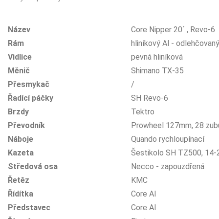
Název
Core Nipper 20´ , Revo-6
Rám
hliníkový Al - odlehčovan
Vidlice
pevná hliníková
Měnič
Shimano TX-35
Přesmykač
/
Řadící páčky
SH Revo-6
Brzdy
Tektro
Převodník
Prowheel 127mm, 28 zub
Náboje
Quando rychloupínací
Kazeta
Šestikolo SH TZ500, 14-
Středová osa
Necco - zapouzdřená
Řetěz
KMC
Řídítka
Core Al
Představec
Core Al