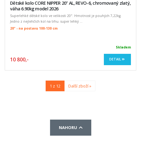
Dětské kolo CORE NIPPER 20" AL, REVO-6, chromovaný zlatý,
váha 6.90kg model 2026
Superlehké dětské kolo ve velikosti 20". Hmotnost je pouhých 7,22kg.
Jedno z nejlehčích kol na trhu. super lehký ...
20" - na postavu 100-130 cm
Skladem
10 800,-
DETAIL
1 z 12
Další zboží »
NAHORU