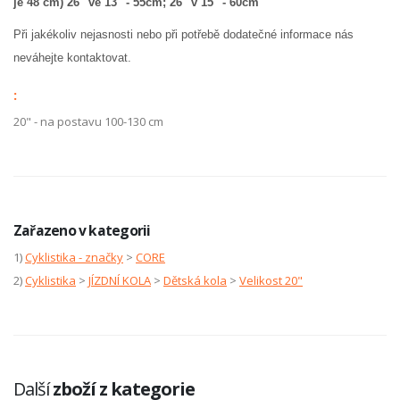
je 48 cm) 26" ve 13" - 55cm; 26" v 15" - 60cm
Při jakékoliv nejasnosti nebo při potřebě dodatečné informace nás
neváhejte kontaktovat.
:
20" - na postavu 100-130 cm
Zařazeno v kategorii
1)
Cyklistika - značky
>
CORE
2)
Cyklistika
>
JÍZDNÍ KOLA
>
Dětská kola
>
Velikost 20"
Další
zboží z kategorie