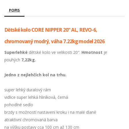
POPIS
Dětské kolo CORE NIPPER 20" AL, REVO-6,
chromovaný modrý, váha 7.22kg model 2026
Superlehké
dětské kolo ve velikosti 20".
Hmotnost
je
pouhých
7,22kg.
Jedno z nejlehčích kol na trhu.
super lehký duralový rám
vidlice super lehká hliníková, černá
pohodlné sedlo
brzdy s možností nastavení kroku i na malé dlaně
atraktivní chromovaná barva
na výšku postavy cca 100 cm až 130 cm