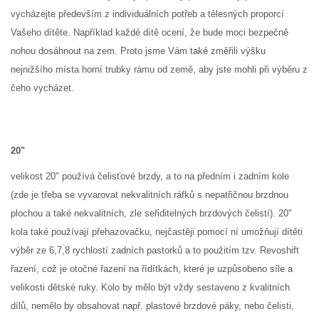
vycházejte především z individuálních potřeb a tělesných proporcí
Vašeho dítěte. Například každé dítě ocení, že bude moci bezpečně
nohou dosáhnout na zem. Proto jsme Vám také změřili výšku
nejnižšího místa horní trubky rámu od země, aby jste mohli při výběru z
čeho vycházet.
20"
velikost 20" používá čelisťové brzdy, a to na předním i zadním kole
(zde je třeba se vyvarovat nekvalitních ráfků s nepatřičnou brzdnou
plochou a také nekvalitních, zle seřiditelných brzdových čelistí). 20"
kola také používají přehazovačku, nejčastěji pomocí ní umožňují dítěti
výběr ze 6,7,8 rychlostí zadních pastorků a to použitím tzv. Revoshift
řazení, což je otočné řazení na řídítkách, které je uzpůsobeno síle a
velikosti dětské ruky. Kolo by mělo být vždy sestaveno z kvalitních
dílů, nemělo by obsahovat např. plastové brzdové páky, nebo čelisti,