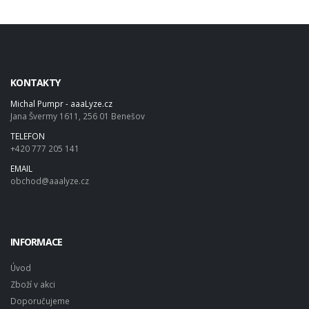
KONTAKTY
Michal Pumpr - aaaLyze.cz
Jana Švermy 1611, 256 01 Benešov
TELEFON
+420 777 205 141
EMAIL
obchod@aaalyze.cz
INFORMACE
Úvod
Zboží v akci
Doporučujeme