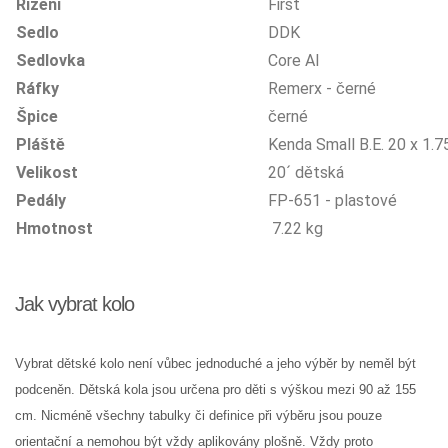
Řízení
First
Sedlo
DDK
Sedlovka
Core Al
Ráfky
Remerx - černé
Špice
černé
Pláště
Kenda Small B.E. 20 x 1.7
Velikost
20´ dětská
Pedály
FP-651 - plastové
Hmotnost
7.22 kg
Jak vybrat kolo
Vybrat dětské kolo není vůbec jednoduché a jeho výběr by neměl být
podceněn. Dětská kola jsou určena pro děti s výškou mezi 90 až 155
cm. Nicméně všechny tabulky či definice při výběru jsou pouze
orientační a nemohou být vždy aplikovány plošně. Vždy proto