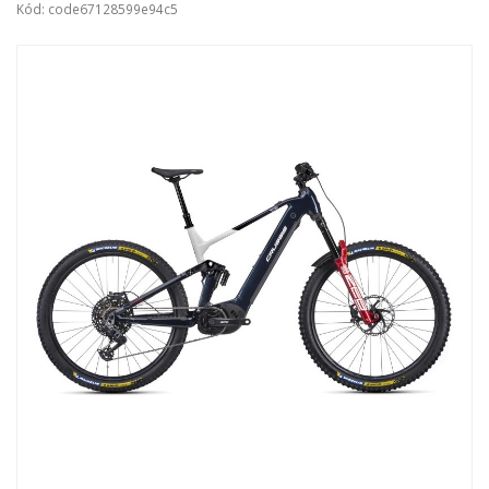
Kód: code67128599e94c5