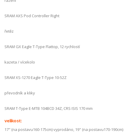
řazení
SRAM AXS Pod Controller Right
řetěz
SRAM GX Eagle T-Type Flattop, 12 rychlostí
kazeta / vícekolo
SRAM XS-1270 Eagle T-Type 10-52Z
převodník a kliky
SRAM T-Type E-MTB 104BCD 34Z, CRS ISIS 170 mm
velikost:
17" (na postavu160-175cm) vyprodáno, 19" (na postavu170-190cm)