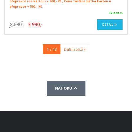
přepravce (ne kartou) + 400,- Kč., Cena zaslání platba kartou u
přepravce + 500,- Kč.
Skladem
8 690
,-
3 990,-
DETAIL
1 z 48
Další zboží »
NAHORU