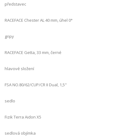
představec
RACEFACE Chester AL 40 mm, úhel 0°
gripy
RACEFACE Getta, 33 mm, černé
hlavové složení
FSA NO.80/62/CUP/CR II Dual, 1,5"
sedlo
Fizik Terra Aidon X5
sedlová objímka