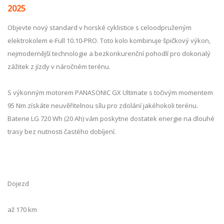
2025
Objevte nový standard v horské cyklistice s celoodpruženým
elektrokolem e-Full 10.10-PRO. Toto kolo kombinuje špičkový výkon,
nejmodernější technologie a bezkonkurenční pohodlí pro dokonalý
zážitek z jízdy v náročném terénu.
S výkonným motorem PANASONIC GX Ultimate s točivým momentem
95 Nm získáte neuvěřitelnou sílu pro zdolání jakéhokoli terénu.
Baterie LG 720 Wh (20 Ah) vám poskytne dostatek energie na dlouhé
trasy bez nutnosti častého dobíjení.
Dojezd
až 170 km