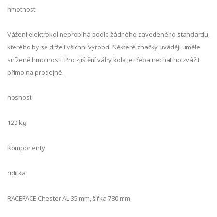
hmotnost
Vážení elektrokol neprobíhá podle žádného zavedeného standardu,
kterého by se drželi všichni výrobci. Některé značky uvádějí uměle
snížené hmotnosti. Pro zjištění váhy kola je třeba nechat ho zvážit
přímo na prodejně.
nosnost
120 kg
Komponenty
řídítka
RACEFACE Chester AL 35 mm, šířka 780 mm