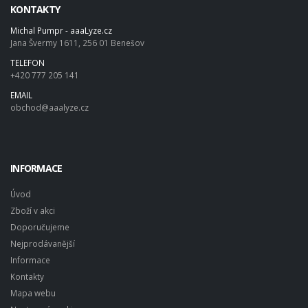
KONTAKTY
Michal Pumpr - aaaLyze.cz
Jana Švermy 1611, 256 01 Benešov
TELEFON
+420 777 205 141
EMAIL
obchod@aaalyze.cz
INFORMACE
Úvod
Zboží v akci
Doporučujeme
Nejprodávanější
Informace
Kontakty
Mapa webu