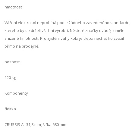
hmotnost
Vážení elektrokol neprobíhá podle žádného zavedeného standardu,
kterého by se drželi všichni výrobci. Některé značky uvádějí uměle
snížené hmotnosti. Pro zjištění váhy kola je třeba nechat ho zvážit
přímo na prodejně.
nosnost
120 kg
Komponenty
řídítka
CRUSSIS AL 31,8 mm, šířka 680 mm