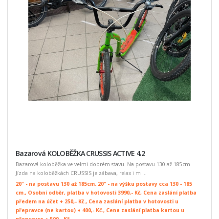
Bazarová KOLOBĚŽKA CRUSSIS ACTIVE 4.2
Bazarová koloběžka ve velmi dobrém stavu. Na postavu 130 až 185cm
Jízda na koloběžkách CRUSSIS je zábava, relax i m ...
20" - na postavu 130 až 185cm. 20" - na výšku postavy cca 130 - 185
cm., Osobní odběr, platba v hotovosti 3990,- Kč, Cena zaslání platba
předem na účet + 250,- Kč., Cena zaslání platba v hotovosti u
přepravce (ne kartou) + 400,- Kč., Cena zaslání platba kartou u