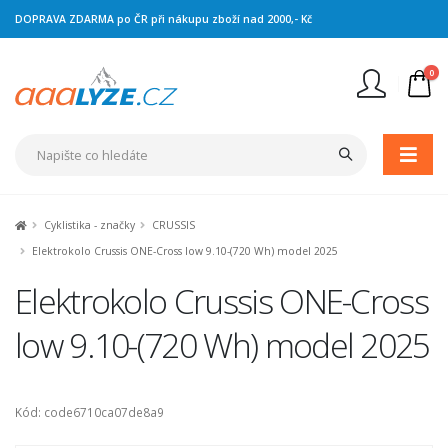
DOPRAVA ZDARMA po ČR při nákupu zboží nad 2000,- Kč
0
Nejste přihlášen
Přihlásit
Registrace
Cyklistika - značky
CRUSSIS
Elektrokolo Crussis ONE-Cross low 9.10-(720 Wh) model 2025
Elektrokolo Crussis ONE-Cross
low 9.10-(720 Wh) model 2025
Kód: code6710ca07de8a9