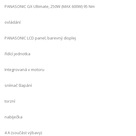
PANASONIC GX Ultimate, 250W (MAX 600W) 95 Nm
ovládání
PANASONIC LCD panel, barevný displej
řídící jednotka
Integrovaná v motoru
snímač šlapání
torzní
nabíječka
4 A (součást výbavy)