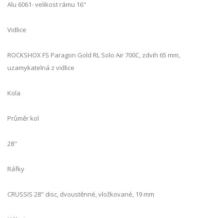
Alu 6061- velikost rámu 16"
Vidlice
ROCKSHOX FS Paragon Gold RL Solo Air 700C, zdvih 65 mm,
uzamykatelná z vidlice
Kola
Průměr kol
28"
Ráfky
CRUSSIS 28" disc, dvoustěnné, vložkované, 19 mm