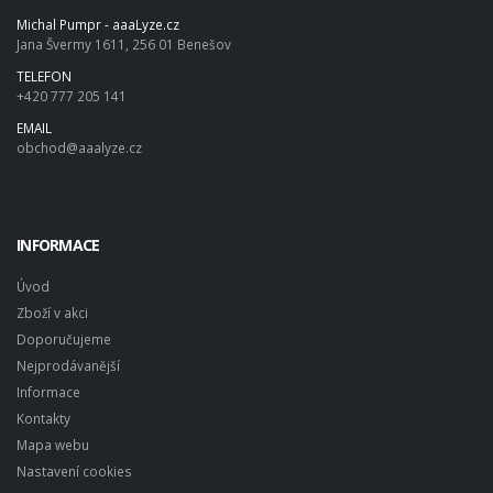
Michal Pumpr - aaaLyze.cz
Jana Švermy 1611, 256 01 Benešov
TELEFON
+420 777 205 141
EMAIL
obchod@aaalyze.cz
INFORMACE
Úvod
Zboží v akci
Doporučujeme
Nejprodávanější
Informace
Kontakty
Mapa webu
Nastavení cookies