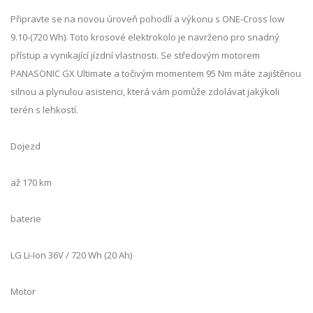
Připravte se na novou úroveň pohodlí a výkonu s ONE-Cross low
9.10-(720 Wh). Toto krosové elektrokolo je navrženo pro snadný
přístup a vynikající jízdní vlastnosti. Se středovým motorem
PANASONIC GX Ultimate a točivým momentem 95 Nm máte zajištěnou
silnou a plynulou asistenci, která vám pomůže zdolávat jakýkoli
terén s lehkostí.
Dojezd
až 170 km
baterie
LG Li-Ion 36V / 720 Wh (20 Ah)
Motor