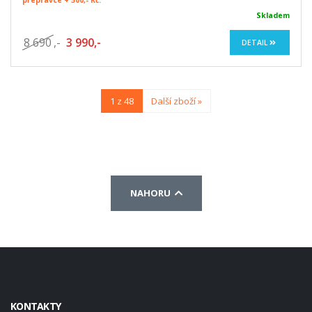
přepravce + 500,- Kč.
Skladem
8 690
,-
3 990,-
DETAIL
1 z 48
Další zboží »
NAHORU
KONTAKTY