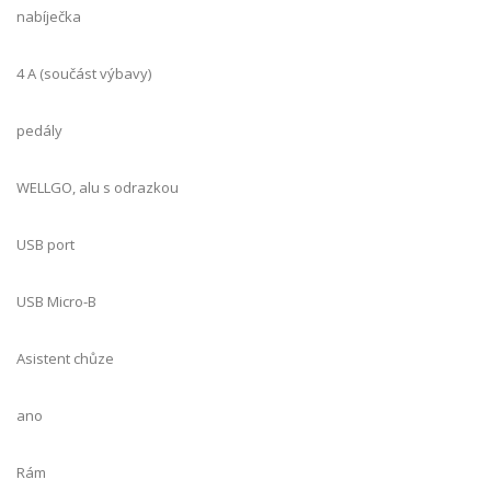
nabíječka
4 A (součást výbavy)
pedály
WELLGO, alu s odrazkou
USB port
USB Micro-B
Asistent chůze
ano
Rám