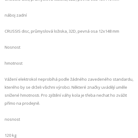
náboj zadní
CRUSSIS disc, průmyslová ložiska, 32D, pevná osa 12x148 mm
Nosnost
hmotnost
Vážení elektrokol neprobíhá podle žádného zavedeného standardu,
kterého by se drželi všichni výrobci. Některé značky uvádějí uměle
snížené hmotnosti. Pro zjištění váhy kola je třeba nechat ho zvážit
přímo na prodejně.
nosnost
120 kg