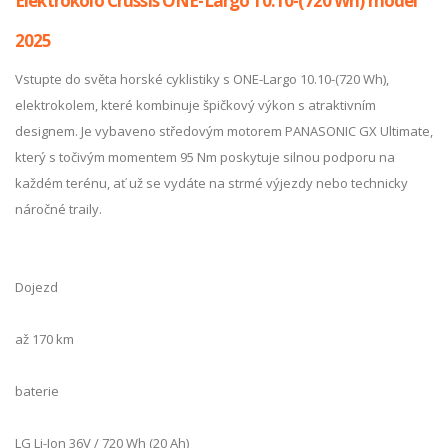
Elektrokolo Crussis ONE-Largo 10.10-(720 Wh) model
2025
Vstupte do světa horské cyklistiky s ONE-Largo 10.10-(720 Wh),
elektrokolem, které kombinuje špičkový výkon s atraktivním
designem. Je vybaveno středovým motorem PANASONIC GX Ultimate,
který s točivým momentem 95 Nm poskytuje silnou podporu na
každém terénu, ať už se vydáte na strmé výjezdy nebo technicky
náročné traily.
Dojezd
až 170 km
baterie
LG Li-Ion 36V / 720 Wh (20 Ah)