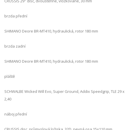
CRUSSIS 29" disc, dvoustěnné, vložkované, 30 mm
brzda přední
SHIMANO Deore BR-MT410, hydraulická, rotor 180 mm
brzda zadní
SHIMANO Deore BR-MT410, hydraulická, rotor 180 mm
pláště
SCHWALBE Wicked Will Evo, Super Ground, Addix Speedgrip, TLE 29 x
2,40
náboj přední
CRUSSIS disc, průmyslová ložiska, 32D, pevná osa 15x110 mm