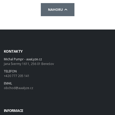
NAHORU
KONTAKTY
Michal Pumpr - aaaLyze.cz
Jana Švermy 1611, 256 01 Benešov
TELEFON
+420 777 205 141
EMAIL
obchod@aaalyze.cz
INFORMACE