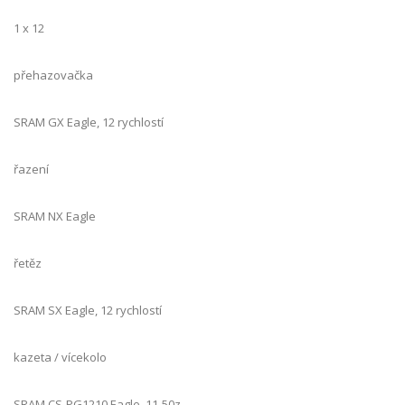
1 x 12
přehazovačka
SRAM GX Eagle, 12 rychlostí
řazení
SRAM NX Eagle
řetěz
SRAM SX Eagle, 12 rychlostí
kazeta / vícekolo
SRAM CS-PG1210 Eagle, 11-50z