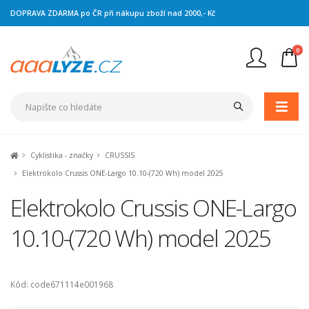
DOPRAVA ZDARMA po ČR při nákupu zboží nad 2000,- Kč
0
Nejste přihlášen
Přihlásit
Registrace
Cyklistika - značky
CRUSSIS
Elektrokolo Crussis ONE-Largo 10.10-(720 Wh) model 2025
Elektrokolo Crussis ONE-Largo
10.10-(720 Wh) model 2025
Kód: code671114e001968