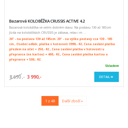
Bazarová KOLOBĚŽKA CRUSSIS ACTIVE 4.2
Bazarová koloběžka ve velmi dobrém stavu. Na postavu 130 až 185cm
Jízda na koloběžkách CRUSSIS je zábava, relax i m ...
20" - na postavu 130 až 185cm. 20" - na výšku postavy cca 130 - 185
cm., Osobní odběr, platba v hotovosti 3990,- Kč, Cena zaslání platba
předem na účet + 250,- Kč., Cena zaslání platba v hotovosti u
přepravce (ne kartou) + 400,- Kč., Cena zaslání platba kartou u
přepravce + 500,- Kč.
Skladem
8 690
,-
3 990,-
DETAIL
1 z 48
Další zboží »