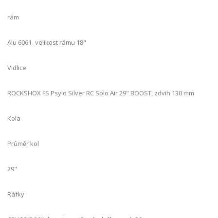
rám
Alu 6061- velikost rámu 18"
Vidlice
ROCKSHOX FS Psylo Silver RC Solo Air 29" BOOST, zdvih 130 mm
Kola
Průměr kol
29"
Ráfky