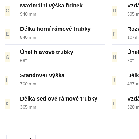
Maximální výška řídítek
Vzdá
C
D
940 mm
595 
Délka horní rámové trubky
Rozv
E
F
540 mm
1079
Úhel hlavové trubky
Úhel
G
H
68
°
70
°
Standover výška
Délk
I
J
700 mm
437 
Délka sedlové rámové trubky
Vzdá
K
L
365 mm
320 