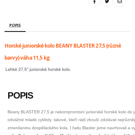
POPIS
Horské juniorské kolo BEANY BLASTER 27,5 (různé
barvy) váha 11,5 kg
Lehké 27,5" juniorské horské kolo.
POPIS
Beany BLASTER 27,5 je nekompromisní juniorské horské kolo do jak
odvážné mladé cyklisty. takové, kteří rádi zkouší zdolávat nejrůzně
zmenšeninu dospěláckého kola. I řadu Blaster jsme navrhovali a vyv