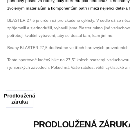
pohodlný posed za řídítky, díky kterému pak nedochází k nechtěný
zvoleným materiálům a komponentům patří i mezi nejlehčí dětská
BLASTER 27,5 je určen už pro zkušené cyklisty. V sedle už se něc
zpříjemnili a zjednodušili, vybavili jsme Blaster mimo jiné vzduc
potřebují kvalitní vybavení, aby se dostal tam, kam jiní ne.
Beany BLASTER 27,5 dodáváme ve třech barevných provedeních. V
Tento sportovně laděný bike na 27,5" kolech osazený vzduchovou v
i juniorských závodech. Pokud má Vaše ratolest větší cyklistické
Prodloužená
záruka
PRODLOUŽENÁ ZÁRUK