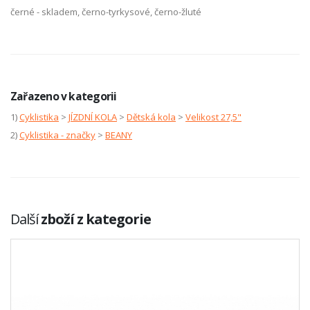
černé - skladem, černo-tyrkysové, černo-žluté
Zařazeno v kategorii
1)
Cyklistika
>
JÍZDNÍ KOLA
>
Dětská kola
>
Velikost 27,5"
2)
Cyklistika - značky
>
BEANY
Další
zboží z kategorie