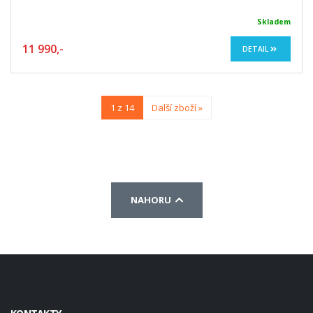
Skladem
11 990,-
DETAIL
1 z 14
Další zboží »
NAHORU