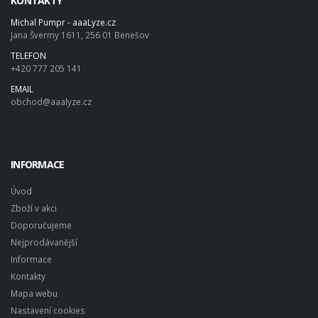
KONTAKTY
Michal Pumpr - aaaLyze.cz
Jana Švermy 1611, 256 01 Benešov
TELEFON
+420 777 205 141
EMAIL
obchod@aaalyze.cz
INFORMACE
Úvod
Zboží v akci
Doporučujeme
Nejprodávanější
Informace
Kontakty
Mapa webu
Nastavení cookies