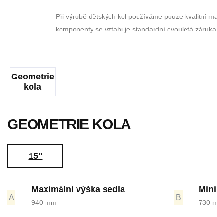
Při výrobě dětských kol používáme pouze kvalitní m
komponenty se vztahuje standardní dvouletá záruka
Geometrie
kola
GEOMETRIE KOLA
15"
Maximální výška sedla
Mini
A
B
940 mm
730 