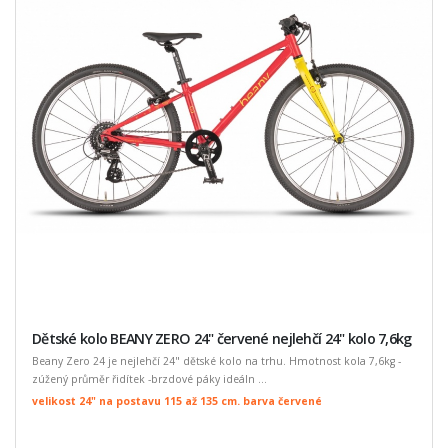
Dětské kolo BEANY ZERO 24" červené nejlehčí 24" kolo 7,6kg
Beany Zero 24 je nejlehčí 24" dětské kolo na trhu. Hmotnost kola 7,6kg -
zúžený průměr řidítek -brzdové páky ideáln ...
velikost 24" na postavu 115 až 135 cm. barva červené