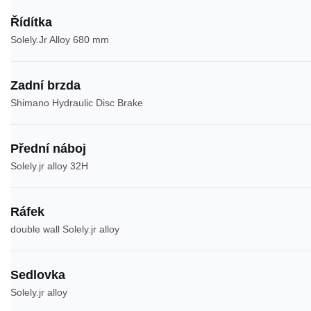
Řídítka
Solely.Jr Alloy 680 mm
Zadní brzda
Shimano Hydraulic Disc Brake
Přední náboj
Solely.jr alloy 32H
Ráfek
double wall Solely.jr alloy
Sedlovka
Solely.jr alloy