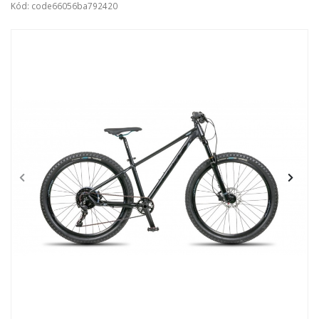
Kód: code66056ba792420