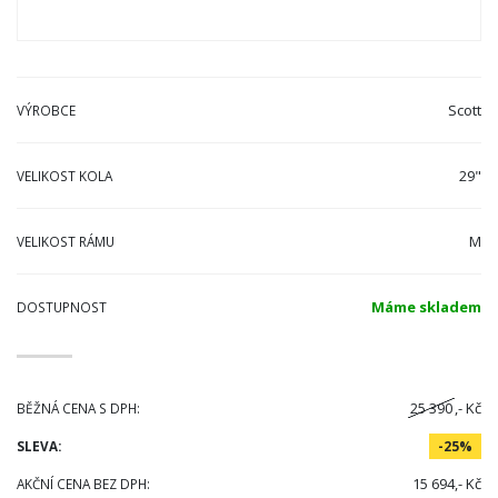
Scott
VÝROBCE
29"
VELIKOST KOLA
M
VELIKOST RÁMU
Máme skladem
DOSTUPNOST
25 390
,- Kč
BĚŽNÁ CENA S DPH:
SLEVA:
-25%
15 694,- Kč
AKČNÍ CENA BEZ DPH: