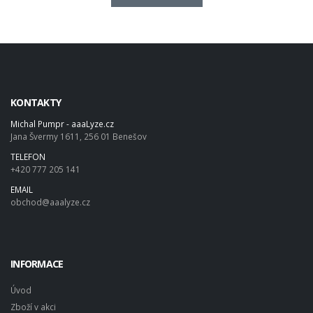
KONTAKTY
Michal Pumpr - aaaLyze.cz
Jana Švermy 1611, 256 01 Benešov
TELEFON
+420 777 205 141
EMAIL
obchod@aaalyze.cz
INFORMACE
Úvod
Zboží v akci