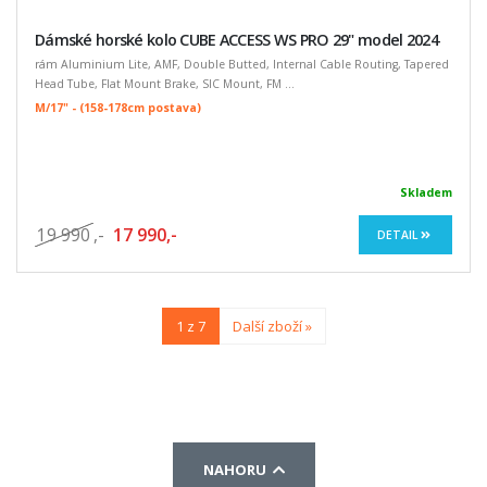
Dámské horské kolo CUBE ACCESS WS PRO 29" model 2024
rám Aluminium Lite, AMF, Double Butted, Internal Cable Routing, Tapered
Head Tube, Flat Mount Brake, SIC Mount, FM ...
M/17" - (158-178cm postava)
Skladem
19 990
,-
17 990,-
DETAIL
1 z 7
Další zboží »
NAHORU