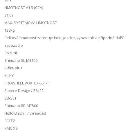
14.1
HMOTNOST V LB (CCA)
31.09
MAX. SYSTÉMOVÁ HMOTNOST
128kg
Celková hmotnost zahrnuje kolo, jezdce, vybavení\ a případné další
zavazadlo
ŘAZENÍ
Shimano SL-M3100
R-fire plus
KLIKY
PROWHEEL VORTEX-551-TT
2-piece Design / 36x22
BB-SET
Shimano BB-MT500
Hollowtech II / threaded
ŘETĚZ
KMC X9