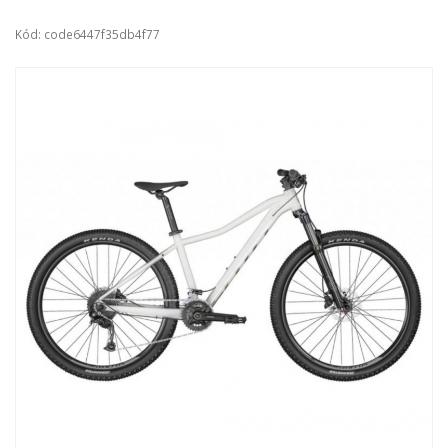
Kód: code6447f35db4f77