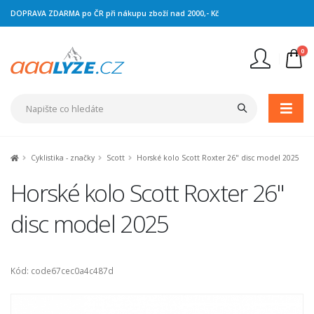
DOPRAVA ZDARMA po ČR při nákupu zboží nad 2000,- Kč
0
Nejste přihlášen
Přihlásit
Registrace
Cyklistika - značky
Scott
Horské kolo Scott Roxter 26" disc model 2025
Horské kolo Scott Roxter 26"
disc model 2025
Kód: code67cec0a4c487d