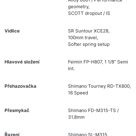
geometry,
SCOTT dropout / IS
Vidlice
SR Suntour XCE28,
100mm travel,
Softer spring setup
Hlavové složení
Feimin FP-H807, 1 1/8" Semi
Int.
Přehazovačka
Shimano Tourney RD-TX800,
16 Speed
Přesmykač
Shimano FD-M315-TS /
31.8mm
Řazení
Shimano SL-M315,