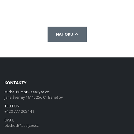
NAHORU
KONTAKTY
Michal Pumpr - aaaLyze.cz
Jana Švermy 1611, 256 01 Benešov
TELEFON
+420 777 205 141
EMAIL
obchod@aaalyze.cz