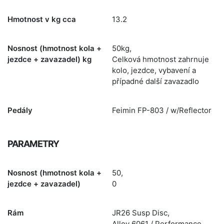
Hmotnost v kg cca
13.2
Nosnost (hmotnost kola +
50kg,
jezdce + zavazadel) kg
Celková hmotnost zahrnuje
kolo, jezdce, vybavení a
případné další zavazadlo
Pedály
Feimin FP-803 / w/Reflector
PARAMETRY
Nosnost (hmotnost kola +
50,
jezdce + zavazadel)
0
Rám
JR26 Susp Disc,
Alloy 6061 / Performance