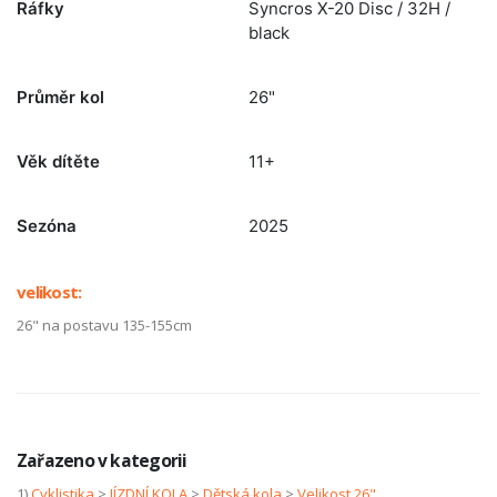
Ráfky
Syncros X-20 Disc / 32H /
black
Průměr kol
26"
Věk dítěte
11+
Sezóna
2025
velikost:
26" na postavu 135-155cm
Zařazeno v kategorii
1)
Cyklistika
>
JÍZDNÍ KOLA
>
Dětská kola
>
Velikost 26"