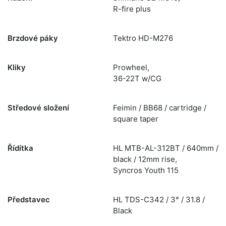
R-fire plus
Brzdové páky
Tektro HD-M276
Kliky
Prowheel,
36-22T w/CG
Středové složení
Feimin / BB68 / cartridge /
square taper
Řídítka
HL MTB-AL-312BT / 640mm /
black / 12mm rise,
Syncros Youth 115
Představec
HL TDS-C342 / 3° / 31.8 /
Black