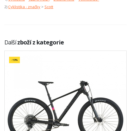
2)
Cyklistika - značky
>
Scott
Další
zboží z kategorie
-19%