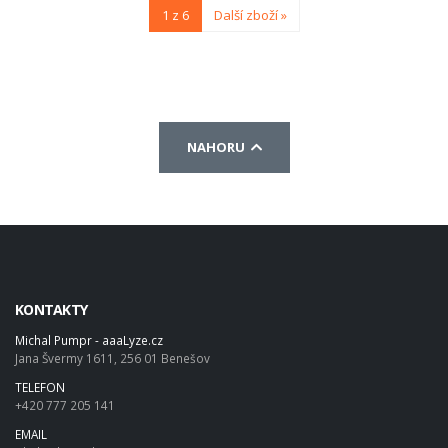
1 z 6
Další zboží »
NAHORU
KONTAKTY
Michal Pumpr - aaaLyze.cz
Jana Švermy 1611, 256 01 Benešov
TELEFON
+420 777 205 141
EMAIL