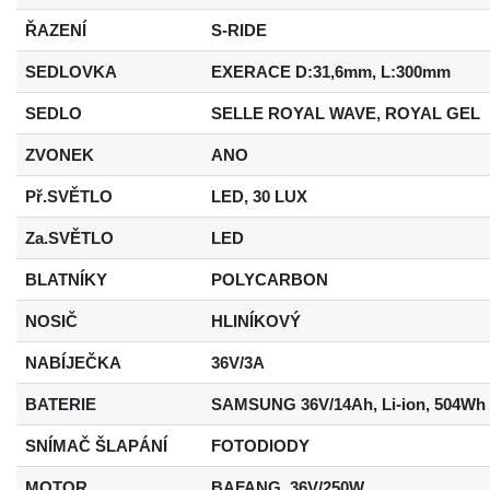
ŘAZENÍ
S-RIDE
SEDLOVKA
EXERACE D:31,6mm, L:300mm
SEDLO
SELLE ROYAL WAVE, ROYAL GEL
ZVONEK
ANO
Př.SVĚTLO
LED, 30 LUX
Za.SVĚTLO
LED
BLATNÍKY
POLYCARBON
NOSIČ
HLINÍKOVÝ
NABÍJEČKA
36V/3A
BATERIE
SAMSUNG 36V/14Ah, Li-ion, 504Wh
SNÍMAČ ŠLAPÁNÍ
FOTODIODY
MOTOR
BAFANG, 36V/250W