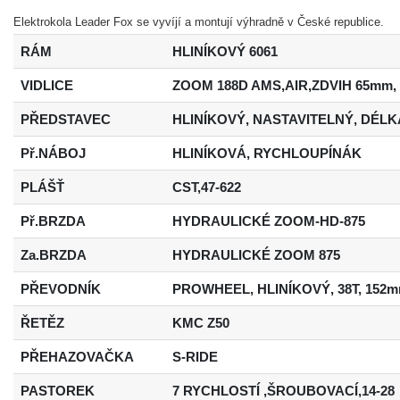
Elektrokola Leader Fox se vyvíjí a montují výhradně v České republice.
RÁM
HLINÍKOVÝ 6061
VIDLICE
ZOOM 188D AMS,AIR,ZDVIH 65mm
PŘEDSTAVEC
HLINÍKOVÝ, NASTAVITELNÝ, DÉLK
Př.NÁBOJ
HLINÍKOVÁ, RYCHLOUPÍNÁK
PLÁŠŤ
CST,47-622
Př.BRZDA
HYDRAULICKÉ ZOOM-HD-875
Za.BRZDA
HYDRAULICKÉ ZOOM 875
PŘEVODNÍK
PROWHEEL, HLINÍKOVÝ, 38T, 152
ŘETĚZ
KMC Z50
PŘEHAZOVAČKA
S-RIDE
PASTOREK
7 RYCHLOSTÍ ,ŠROUBOVACÍ,14-28