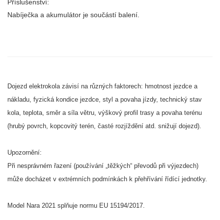
Příslušenství:
Nabíječka a akumulátor je součástí balení.
Dojezd elektrokola závisí na různých faktorech: hmotnost jezdce a
nákladu, fyzická kondice jezdce, styl a povaha jízdy, technický stav
kola, teplota, směr a síla větru, výškový profil trasy a povaha terénu
(hrubý povrch, kopcovitý terén, časté rozjíždění atd. snižují dojezd).
Upozornění:
Při nesprávném řazení (používání „těžkých“ převodů při výjezdech)
může docházet v extrémních podmínkách k přehřívání řídící jednotky.
Model Nara 2021 splňuje normu EU 15194/2017.