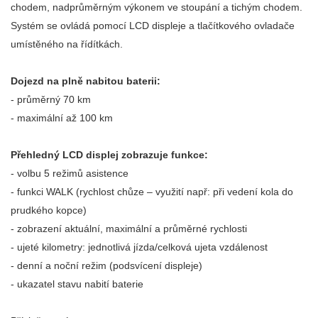
chodem, nadprůměrným výkonem ve stoupání a tichým chodem.
Systém se ovládá pomocí LCD displeje a tlačítkového ovladače
umístěného na řídítkách.
Dojezd na plně nabitou baterii:
- průměrný 70 km
- maximální až 100 km
Přehledný LCD displej zobrazuje funkce:
- volbu 5 režimů asistence
- funkci WALK (rychlost chůze – využití např: při vedení kola do
prudkého kopce)
- zobrazení aktuální, maximální a průměrné rychlosti
- ujeté kilometry: jednotlivá jízda/celková ujeta vzdálenost
- denní a noční režim (podsvícení displeje)
- ukazatel stavu nabití baterie