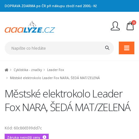
DOPRAVA ZDARMA po ČR při nákupu zboží nad 2000,- Kč
0
Nejste přihlášen
Přihlásit
Registrace
Cyklistika - značky
Leader Fox
Městské elektrokolo Leader Fox NARA, ŠEDÁ MAT/ZELENÁ
Městské elektrokolo Leader
Fox NARA, ŠEDÁ MAT/ZELENÁ
Kód: 60c866599dd7c
Záruka nejnižší ceny