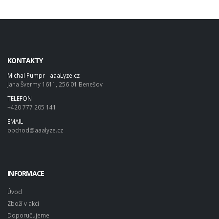
KONTAKTY
Michal Pumpr - aaaLyze.cz
Jana Švermy 1611, 256 01 Benešov
TELEFON
+420 777 205 141
EMAIL
obchod@aaalyze.cz
INFORMACE
Úvod
Zboží v akci
Doporučujeme