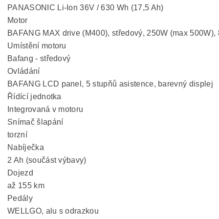
PANASONIC Li-Ion 36V / 630 Wh (17,5 Ah)
Motor
BAFANG MAX drive (M400), středový, 250W (max 500W),
Umístění motoru
Bafang - středový
Ovládání
BAFANG LCD panel, 5 stupňů asistence, barevný displej
Řídící jednotka
Integrovaná v motoru
Snímač šlapání
torzní
Nabíječka
2 Ah (součást výbavy)
Dojezd
až 155 km
Pedály
WELLGO, alu s odrazkou