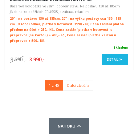
Bazarová koloběžka ve velmi dobrém stavu. Na postavu 130 až 185cm
Jízda na koloběžkách CRUSSIS je zábava, relax i m ...
20" - na postavu 130 až 185cm. 20" - na výšku postavy cca 130 - 185
cm., Osobní odběr, platba v hotovosti 3990,- Kč, Cena zaslání platba
předem na účet + 250,- Kč., Cena zaslání platba v hotovosti u
přepravce (ne kartou) + 400,- Kč., Cena zaslání platba kartou u
přepravce + 500,- Kč.
Skladem
8 690
,-
3 990,-
DETAIL
1 z 48
Další zboží »
NAHORU