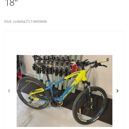
18"
Kód: code6a27c1049044b