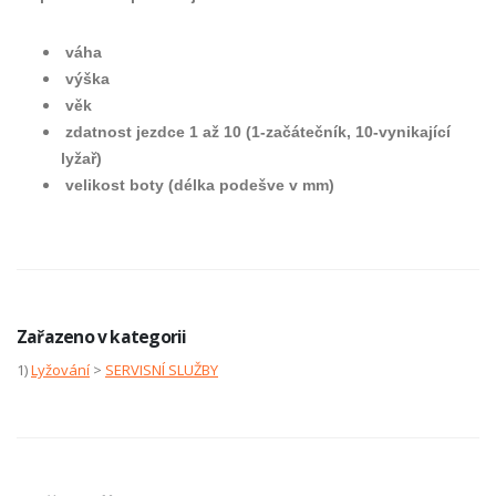
váha
výška
věk
zdatnost jezdce 1 až 10 (1-začátečník, 10-vynikající
lyžař)
velikost boty (délka podešve v mm)
Zařazeno v kategorii
1)
Lyžování
>
SERVISNÍ SLUŽBY