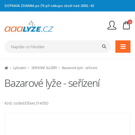
DOPRAVA ZDARMA po ČR při nákupu zboží nad 2000,- Kč
0
Nejste přihlášen
Přihlásit
Registrace
Lyžování
SERVISNÍ SLUŽBY
Bazarové lyže - seřízení
Bazarové lyže - seřízení
Kód: code635faec314050