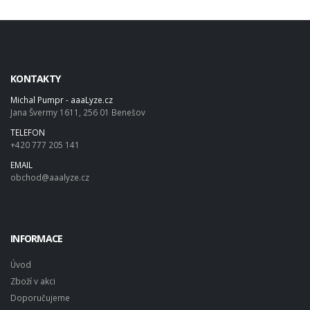
KONTAKTY
Michal Pumpr - aaaLyze.cz
Jana Švermy 1611, 256 01 Benešov
TELEFON
+420 777 205 141
EMAIL
obchod@aaalyze.cz
INFORMACE
Úvod
Zboží v akci
Doporučujeme