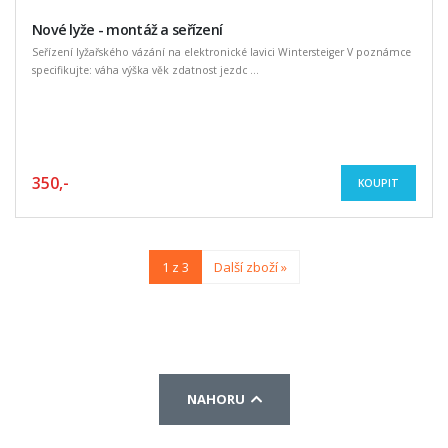
Nové lyže - montáž a seřízení
Seřízení lyžařského vázání na elektronické lavici Wintersteiger V poznámce
specifikujte: váha výška věk zdatnost jezdc ...
350,-
KOUPIT
1 z 3
Další zboží »
NAHORU