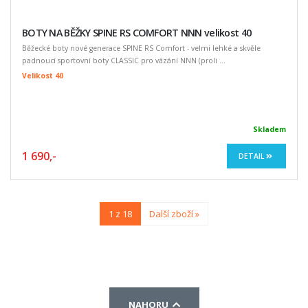
BOTY NA BĚŽKY SPINE RS COMFORT NNN velikost 40
Běžecké boty nové generace SPINE RS Comfort - velmi lehké a skvěle
padnoucí sportovní boty CLASSIC pro vázání NNN (proli ...
Velikost 40
Skladem
1 690,-
DETAIL
1 z 18
Další zboží »
NAHORU