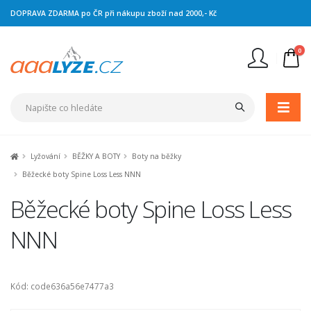
DOPRAVA ZDARMA po ČR při nákupu zboží nad 2000,- Kč
0
Nejste přihlášen
Přihlásit
Registrace
Lyžování
BĚŽKY A BOTY
Boty na běžky
Běžecké boty Spine Loss Less NNN
Běžecké boty Spine Loss Less
NNN
Kód: code636a56e7477a3