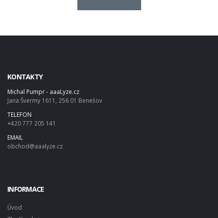
KONTAKTY
Michal Pumpr - aaaLyze.cz
Jana Švermy 1611, 256 01 Benešov
TELEFON
+420 777 205 141
EMAIL
obchod@aaalyze.cz
INFORMACE
Úvod