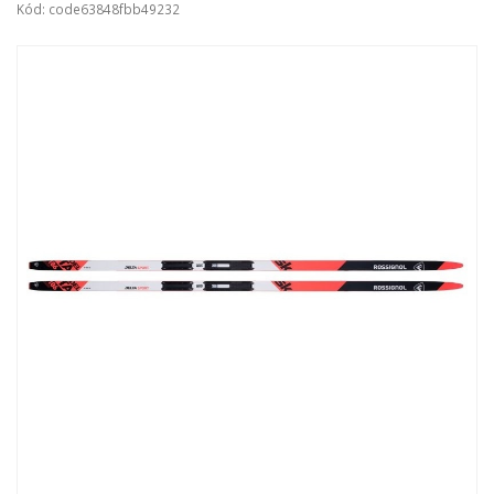
Kód: code63848fbb49232