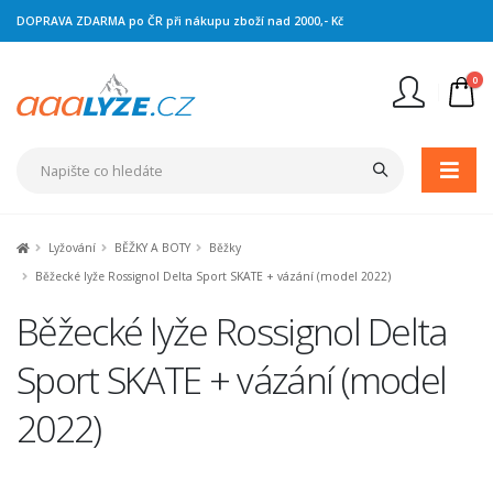
DOPRAVA ZDARMA po ČR při nákupu zboží nad 2000,- Kč
0
Nejste přihlášen
Přihlásit
Registrace
Lyžování
BĚŽKY A BOTY
Běžky
Běžecké lyže Rossignol Delta Sport SKATE + vázání (model 2022)
Běžecké lyže Rossignol Delta
Sport SKATE + vázání (model
2022)