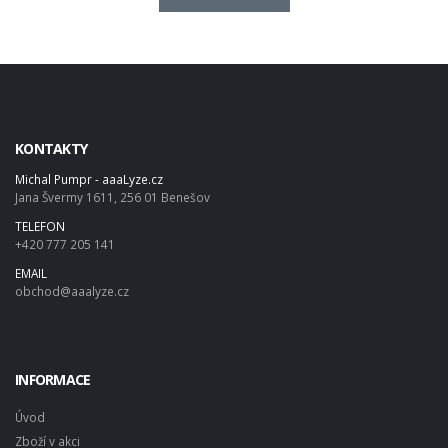
KONTAKTY
Michal Pumpr - aaaLyze.cz
Jana Švermy 1611, 256 01 Benešov
TELEFON
+420 777 205 141
EMAIL
obchod@aaalyze.cz
INFORMACE
Úvod
Zboží v akci