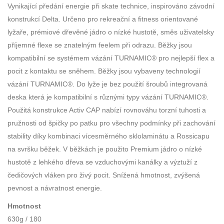
Vynikající předání energie při skate technice, inspirováno závodní
konstrukcí Delta. Určeno pro rekreační a fitness orientované
lyžaře, prémiové dřevěné jádro o nízké hustotě, směs uživatelsky
příjemné flexe se znatelným feelem při odrazu. Běžky jsou
kompatibilní se systémem vázání TURNAMIC® pro nejlepší flex a
pocit z kontaktu se sněhem. Běžky jsou vybaveny technologií
vázání TURNAMIC®. Do lyže je bez použití šroubů integrovaná
deska která je kompatibilní s různými typy vázání TURNAMIC®.
Použitá konstrukce Activ CAP nabízí rovnováhu torzní tuhosti a
pružnosti od špičky po patku pro všechny podmínky při zachování
stability díky kombinaci vícesměrného sklolaminátu a Rossicapu
na svršku běžek. V běžkách je použito Premium jádro o nízké
hustotě z lehkého dřeva se vzduchovými kanálky a výztuží z
čedičových vláken pro živý pocit. Snížená hmotnost, zvýšená
pevnost a návratnost energie.
Hmotnost
630g / 180