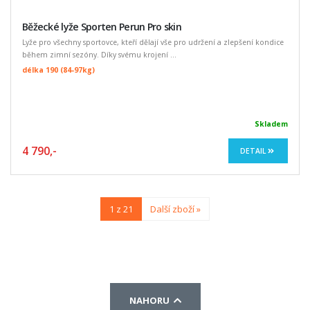
Běžecké lyže Sporten Perun Pro skin
Lyže pro všechny sportovce, kteří dělají vše pro udržení a zlepšení kondice
během zimní sezóny. Díky svému krojení ...
délka 190 (84-97kg)
Skladem
4 790,-
DETAIL
1 z 21
Další zboží »
NAHORU