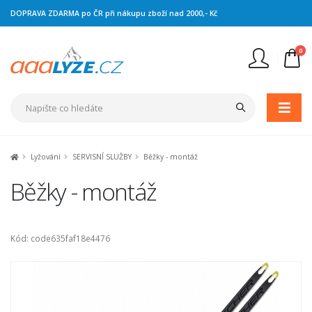
DOPRAVA ZDARMA po ČR při nákupu zboží nad 2000,- Kč
0
Nejste přihlášen
Přihlásit
Registrace
Lyžování
SERVISNÍ SLUŽBY
Běžky - montáž
Běžky - montáž
Kód: code635faf18e4476