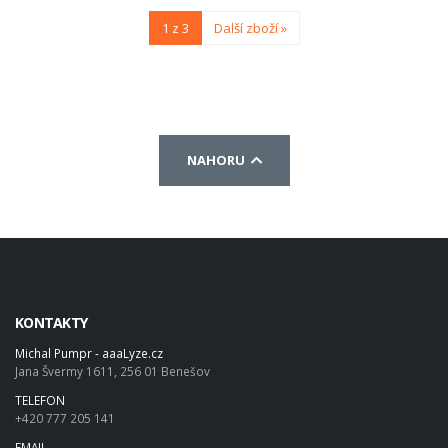
1 z 3
Další zboží »
NAHORU
KONTAKTY
Michal Pumpr - aaaLyze.cz
Jana Švermy 1611, 256 01 Benešov
TELEFON
+420 777 205 141
EMAIL