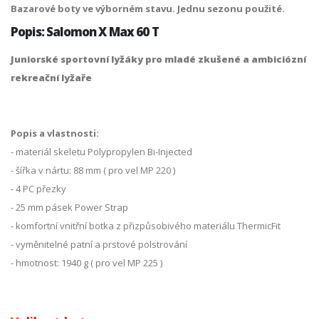
Bazarové boty ve výborném stavu. Jednu sezonu použité.
Popis: Salomon X Max 60 T
Juniorské sportovní lyžáky pro mladé zkušené a ambiciózní
rekreační lyžaře
Popis a vlastnosti:
- materiál skeletu Polypropylen Bi-Injected
- šířka v nártu: 88 mm ( pro vel MP 220 )
- 4 PC přezky
- 25 mm pásek Power Strap
- komfortní vnitřní botka z přizpůsobivého materiálu ThermicFit
- vyměnitelné patní a prstové polstrování
- hmotnost: 1940 g ( pro vel MP 225 )