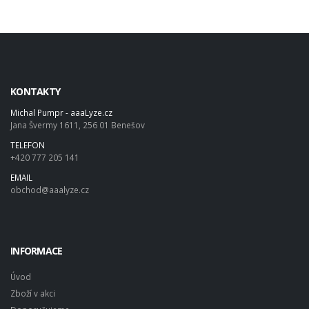
KONTAKTY
Michal Pumpr - aaaLyze.cz
Jana Švermy 1611, 256 01 Benešov
TELEFON
+420 777 205 141
EMAIL
obchod@aaalyze.cz
INFORMACE
Úvod
Zboží v akci