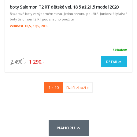
boty Salomon T2 RT dětské vel. 18,5 až 21,5 model 2020
Bazarové boty ve výborném stavu. Jednu sezonu použité. Juniorské lyžařské
boty Salomon T2 RT jsou snadno použitel ...
Velikost 18,5, 19,5, 20,5
Skladem
2 490
,-
1 290,-
DETAIL
1 z 10
Další zboží »
NAHORU