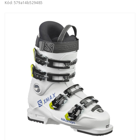
Kód: 579a14b529485