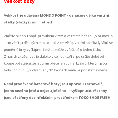
Velikost boty
Velikost je udávána MONDO POINT - označuje délku vnitřní
stélky (vložky) v milimetrech.
Změřte si nohu např. pravítkem v mm a vezměte botu o 0,5 až max. o
1 cm větší (u dětských max. o 1 až 2 cm větší). Vnitřní botička lyžáků se
poměrně brzy vyšlápne, čímž se může zvětšit až o jedno číslo.
Z našich zkušeností je daleko více lidí, kteří si po určité době od
koupě bot stěžují, že jsou jim přece jen volné. Lyžařů, kterým jsou
boty i po dvou „prolyžovaných“ týdnech malé, je podstatně méně.
Námi prodávané bazarové boty jsou opravdu zachovalé,
jednu sezónu jeté a nejsou ještě tolik vyšlápnuté. Všechny
jsou ošetřeny dezinfekčním prostředkem TOKO SHOE FRESH.