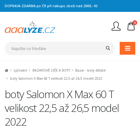
DOPRAVA ZDARMA po ČR při nákupu zboží nad 2000,- Kč
0
Nejste přihlášen
Přihlásit
Registrace
Lyžování
BAZAROVÉ LYŽE A BOTY
Bazar - boty dětské
boty Salomon X Max 60 T velikost 22,5 až 26,5 model 2022
boty Salomon X Max 60 T
velikost 22,5 až 26,5 model
2022