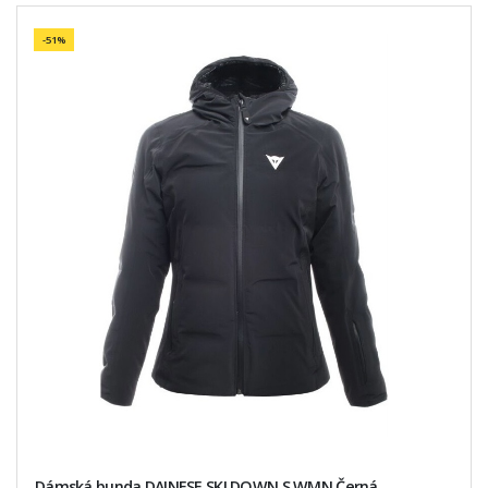
-51%
Dámská bunda DAINESE SKI DOWN S WMN Černá