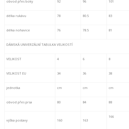
obvod přes boky
92
96
101
délka rukávu
78
80.5
83
délka nohavice
76
78.5
81
DÁMSKÁ UNIVERZÁLNÍ TABULKA VELIKOSTÍ
VELIKOST
4
6
8
VELIKOST EU
34
36
38
jednotka
cm
cm
cm
obvod přes prsa
80
84
88
166
výška postavy
160
163