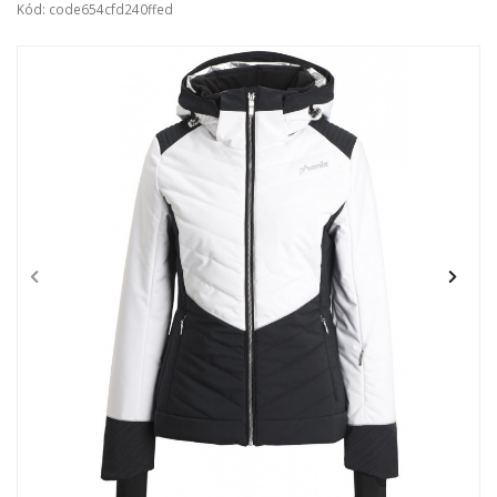
Kód: code654cfd240ffed