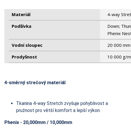
Materiál
4-way Stret
Podšívka
Down; Thun
Phenix Nest
Vodní sloupec
20 000 mm
Prodyšnost
10 000 g/m²
4-směrný strečový materiál
Tkanina 4-way Stretch zvyšuje pohyblivost a
pružnost pro větší komfort a lepší výkon.
Phenix - 20,000mm / 10,000mm