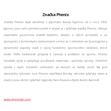
Značka Phenix
Značka Phenix byla založena v Japonsku Kazua Tajimou už v roce 1953.
Japonci jsou velcí perfekcionisté a stejná je i lyžařská značka Phenix. Věnuje
maximální pozornost kvalitě každého detailu u všech produktů a ve
spolupráci s technickými výzkumnými centry se s ohledem na fyziologické a
dynamické aspekty snaží o vývoj funkčního sportovního oblečení, které
vedle 100% funkčnosti přispívá k radosti a potěšení ze sportu. Phenix
neustále vyvíjí a vylepšuje používané materiály i způsoby výroby. Oblečení
vyniká i svým módním vzhledem, za kterým se každý otočí. Na poli
závodního lyžování nosí Phenix například Norský národní lyžařský team a
značce jsou věrné i lyžařské legendy Hans Knauss a Kjetil Andre Aamodt.
www.phenixski.com