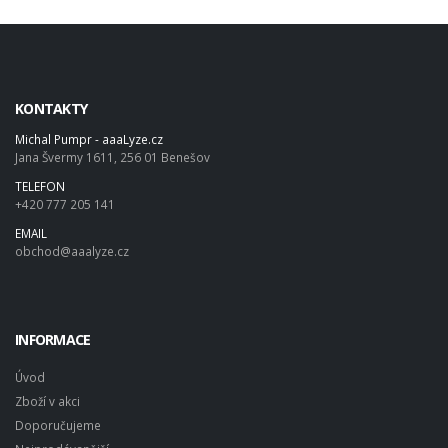
KONTAKTY
Michal Pumpr - aaaLyze.cz
Jana Švermy 1611, 256 01 Benešov
TELEFON
+420 777 205 141
EMAIL
obchod@aaalyze.cz
INFORMACE
Úvod
Zboží v akci
Doporučujeme