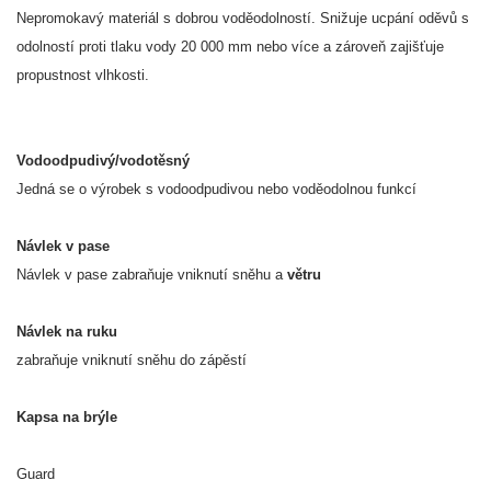
Nepromokavý materiál s dobrou voděodolností. Snižuje ucpání oděvů s
odolností proti tlaku vody 20 000 mm nebo více a zároveň zajišťuje
propustnost vlhkosti.
Vodoodpudivý/vodotěsný
Jedná se o výrobek s vodoodpudivou nebo voděodolnou funkcí
Návlek v pase
Návlek v pase zabraňuje vniknutí sněhu a
větru
Návlek
na ruku
zabraňuje vniknutí sněhu do zápěstí
Kapsa na brýle
Guard