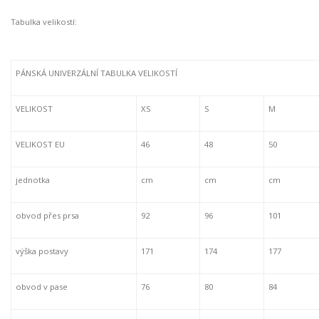
Tabulka velikostí:
PÁNSKÁ UNIVERZÁLNÍ TABULKA VELIKOSTÍ
VELIKOST
XS
S
M
VELIKOST EU
46
48
50
jednotka
cm
cm
cm
obvod přes prsa
92
96
101
výška postavy
171
174
177
obvod v pase
76
80
84