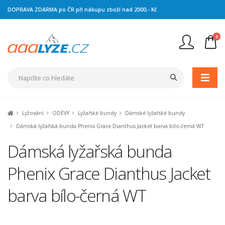
DOPRAVA ZDARMA po ČR při nákupu zboží nad 2000,- Kč
0
Nejste přihlášen
Přihlásit
Registrace
Lyžování
ODĚVY
Lyžařské bundy
Dámské lyžařské bundy
Dámská lyžařská bunda Phenix Grace Dianthus Jacket barva bílo-černá WT
Dámská lyžařská bunda
Phenix Grace Dianthus Jacket
barva bílo-černá WT