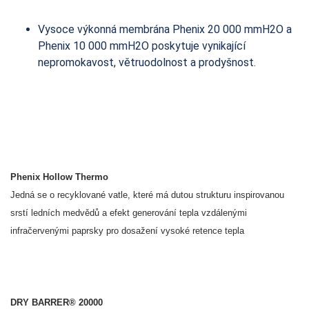
Vysoce výkonná membrána Phenix 20 000 mmH2O a
Phenix 10 000 mmH2O poskytuje vynikající
nepromokavost, větruodolnost a prodyšnost.
Phenix Hollow Thermo
Jedná se o recyklované vatle, které má dutou strukturu inspirovanou
srstí ledních medvědů a efekt generování tepla vzdálenými
infračervenými paprsky pro dosažení vysoké retence tepla
DRY BARRER® 20000