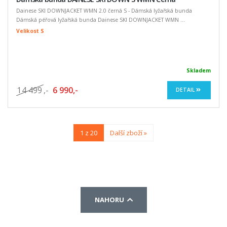
Dainese SKI DOWNJACKET WMN 2.0 černá S - Dámská lyžařská bunda
Dámská péřová lyžařská bunda Dainese SKI DOWNJACKET WMN ...
Velikost S
Skladem
14 499
,-
6 990,-
DETAIL
1 z 20
Další zboží »
NAHORU