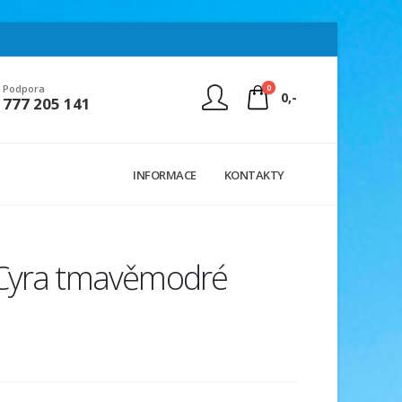
0
Podpora
0,-
777 205 141
Nejste přihlášen
INFORMACE
KONTAKTY
Přihlásit
Registrace
 Cyra tmavěmodré