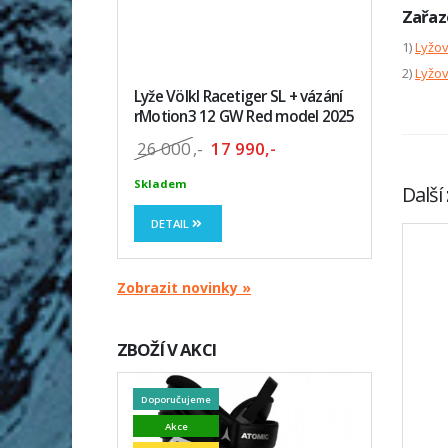
Zařaz
1)
Lyžo
2)
Lyžov
Lyže Völkl Racetiger SL + vázání
rMotion3 12 GW Red model 2025
26 000
,-
17 990,-
Skladem
Další
DETAIL
Zobrazit novinky »
ZBOŽÍ V AKCI
Doporučujeme
Akce