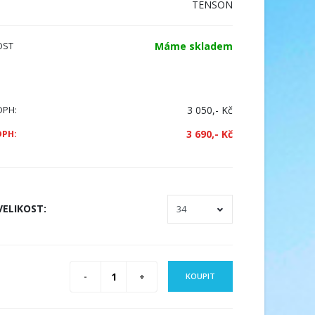
TENSON
Máme skladem
OST
3 050,- Kč
DPH:
3 690,- Kč
DPH:
VELIKOST
:
KOUPIT