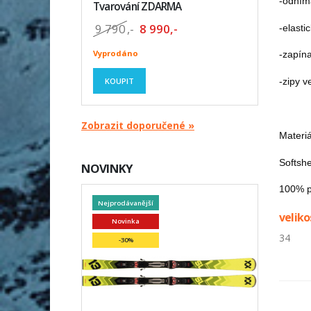
-odním
Tvarování ZDARMA
9 790
,-
8 990,-
-elasti
Vyprodáno
-zapín
KOUPIT
-zipy v
Zobrazit doporučené »
Materiá
Softshe
NOVINKY
100% p
Nejprodávanější
veliko
Novinka
34
-30%