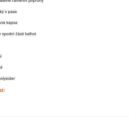
atelné ramenní popruhy
cký v pase
aná kapsa
e spodní části kalhot
l
ll
olyester
st: