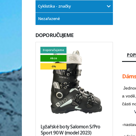
Cyklistika - značky
Nezařazené
DOPORUČUJEME
Doporučujeme
POP
Akce
-8%
Dáms
Jednod
a vodě,
části n
-nastav
Lyžařské boty Salomon S/Pro
Sport 90 W (model 2023)