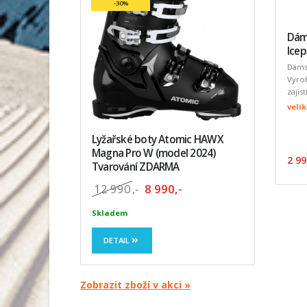
-30%
Dám
Icep
Dámsk
Vyro
zajis
velik
Lyžařské boty Atomic HAWX
Magna Pro W (model 2024)
2 99
Tvarování ZDARMA
12 990
,-
8 990,-
Skladem
DETAIL
Zobrazit zboží v akci »