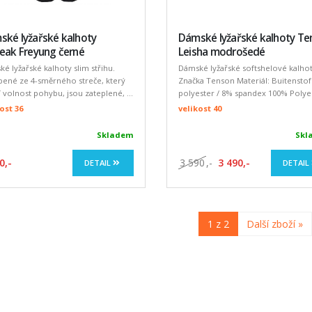
ské lyžařské kalhoty
Dámské lyžařské kalhoty Te
eak Freyung černé
Leisha modrošedé
é lyžařské kalhoty slim střihu.
Dámské lyžařské softshelové kalhot
bené ze 4-směrného streče, který
Značka Tenson Materiál: Buitensto
tí volnost pohybu, jsou zateplené, ...
polyester / 8% spandex 100% Polyest
ost 36
velikost 40
Skladem
Skl
0,-
3 590
,-
3 490,-
DETAIL
DETAIL
1 z 2
Další zboží »