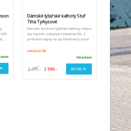
nson
Dámské lyžařské kalhoty Stuf
Tilta Tyrkysové
y.
Dámské strečové lyžařské kalhoty, hlavní
f 92%
švy lepené, odepínací elastické šle, 2
 ...
postranní kapsy na zip Parametry prod
...
velikost 38
adem
Skladem
3 290
,-
2 590,-
DETAIL