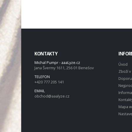
KONTAKTY
INFOR
Michal Pumpr - aaaLyze.cz
Úvod
Jana Švermy 1611, 256 01 Benešov
Zboží v 
TELEFON
Doporu
+420 777 205 141
Nejprod
EMAIL
Inform
obchod@aaalyze.cz
Kontakt
Mapa 
Nastave