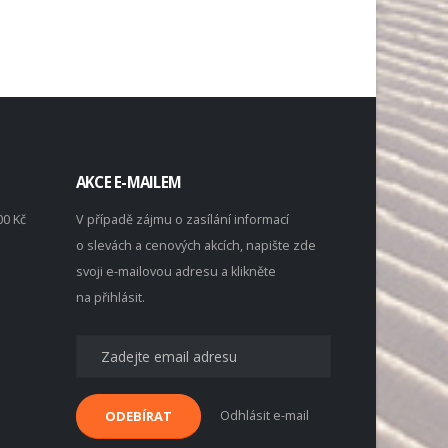
AKCE E-MAILEM
00 Kč
V případě zájmu o zasílání informací
o slevách a cenových akcích, napište zde
svoji e-mailovou adresu a klikněte
na přihlásit.
Odhlásit e-mail
ODEBÍRAT