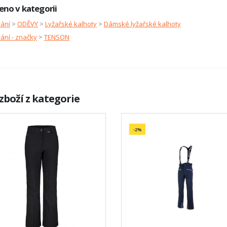
eno v kategorii
vání
>
ODĚVY
>
Lyžařské kalhoty
>
Dámské lyžařské kalhoty
ání - značky
>
TENSON
zboží z kategorie
-2%