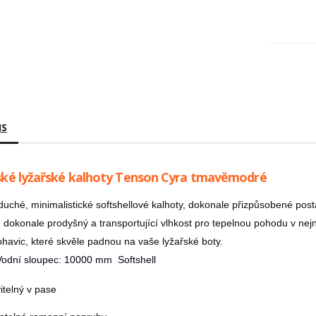
IS
ké lyžařské kalhoty Tenson Cyra tmavěmodré
uché, minimalistické softshellové kalhoty, dokonale přizpůsobené post
 dokonale prodyšný a transportující vlhkost pro tepelnou pohodu v ne
ohavic, které skvěle padnou na vaše lyžařské boty.
Vodní sloupec: 10000 mm
Softshell
itelný v pase