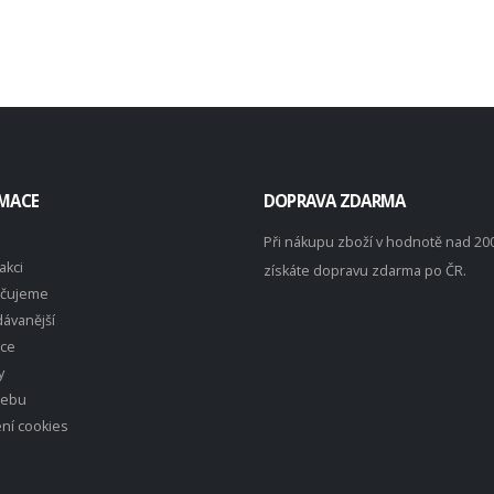
MACE
DOPRAVA ZDARMA
Při nákupu zboží v hodnotě nad 20
akci
získáte dopravu zdarma po ČR.
čujeme
ávanější
ace
y
webu
ní cookies