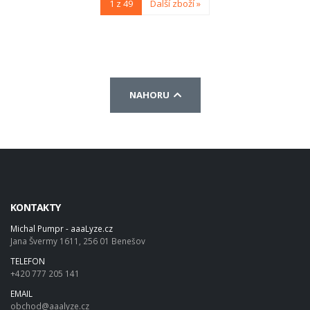
1 z 49
Další zboží »
NAHORU
KONTAKTY
Michal Pumpr - aaaLyze.cz
Jana Švermy 1611, 256 01 Benešov
TELEFON
+420 777 205 141
EMAIL
obchod@aaalyze.cz