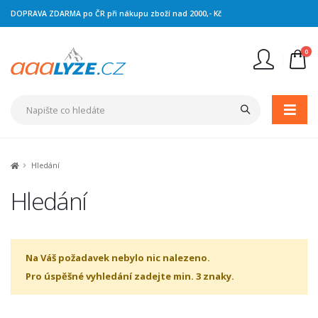
DOPRAVA ZDARMA po ČR při nákupu zboží nad 2000,- Kč
0
Nejste přihlášen
Přihlásit
Registrace
Hledání
Hledání
Na Váš požadavek nebylo nic nalezeno.
Pro úspěšné vyhledání zadejte min. 3 znaky.