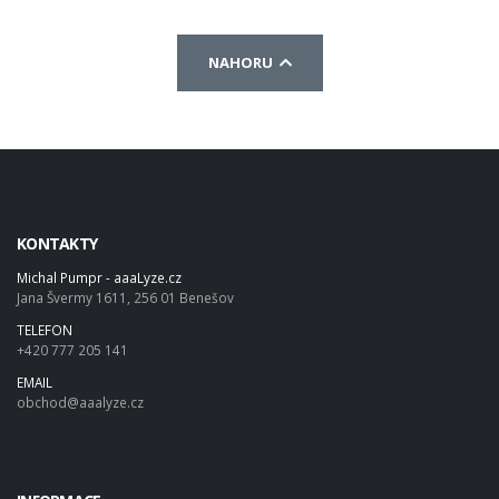
NAHORU
KONTAKTY
Michal Pumpr - aaaLyze.cz
Jana Švermy 1611, 256 01 Benešov
TELEFON
+420 777 205 141
EMAIL
obchod@aaalyze.cz