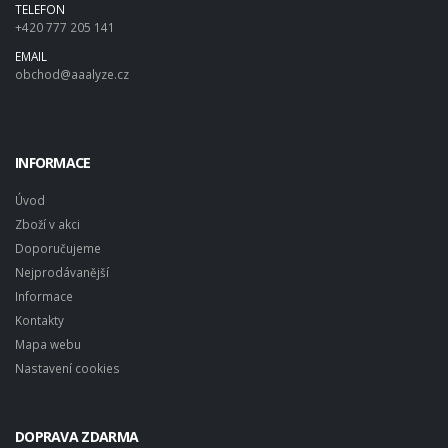
TELEFON
+420 777 205 141
EMAIL
obchod@aaalyze.cz
INFORMACE
Úvod
Zboží v akci
Doporučujeme
Nejprodávanější
Informace
Kontakty
Mapa webu
Nastavení cookies
DOPRAVA ZDARMA