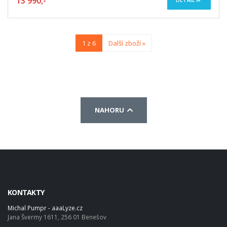
13 990,-
DETAIL
1 z 6
Další zboží »
NAHORU
KONTAKTY
Michal Pumpr - aaaLyze.cz
Jana Švermy 1611, 256 01 Benešov