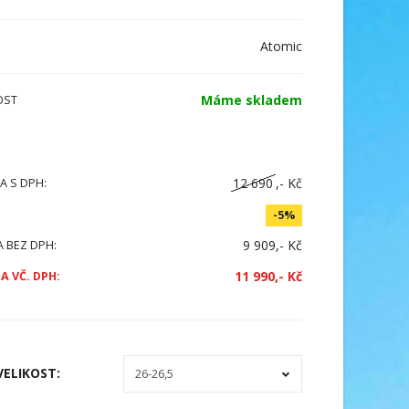
Atomic
Máme skladem
OST
12 690
,- Kč
A S DPH:
-5%
9 909,- Kč
A BEZ DPH:
11 990,- Kč
A VČ. DPH:
VELIKOST
: