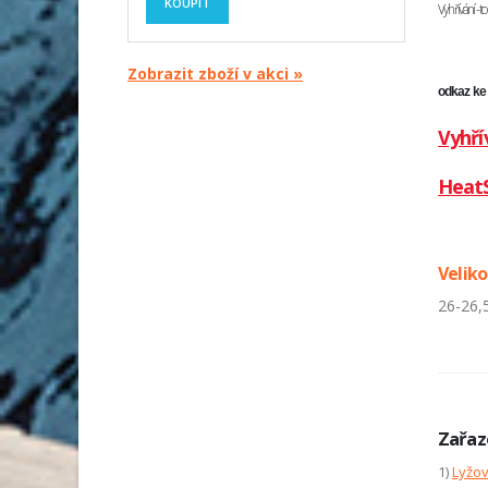
KOUPIT
Vyhřívání - 
Zobrazit zboží v akci »
odkaz ke
Vyhří
HeatS
Veliko
26-26,5
Zařaz
1)
Lyžo