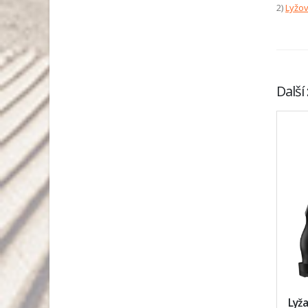
2)
Lyžov
Další
Lyž