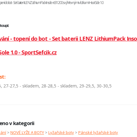
topení do bot - Set baterii LENZ LithiumPack Insole rcB 1200 s výhřevnými vložkami HeatSole 1.0
 koupi:
vání - topení do bot - Set baterii LENZ LithiumPack Ins
ole 1.0 - SportSefcik.cz
st:
, 27-27,5 - skladem, 28-28,5 - skladem, 29-29,5, 30-30,5
eno v kategorii
vání
>
NOVÉ LYŽE A BOTY
>
Lyžařské boty
>
Pánské lyžařské boty