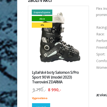
ZBOŽÍ V AKCI
Flex In
Doporučujeme
promin
Akce
-8%
Racing
Race:
Perfor
Freerid
Sport:
Comfor
Women
Lyžařské boty Salomon S/Pro
Sport 90 W (model 2023)
Tvarování ZDARMA
9 790
,-
8 990,-
JE VÁM 
Vyprodáno