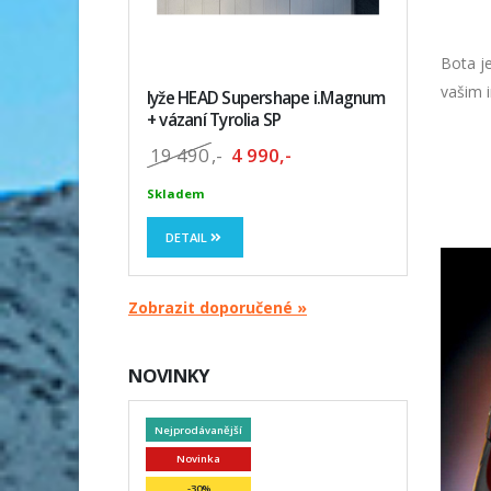
Bota j
vašim i
lyže HEAD Supershape i.Magnum
+ vázaní Tyrolia SP
19 490
,-
4 990,-
Skladem
DETAIL
Zobrazit doporučené »
NOVINKY
Nejprodávanější
Novinka
-30%