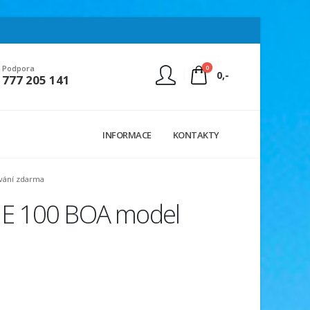
0
Podpora
0,-
777 205 141
Nejste přihlášen
INFORMACE
KONTAKTY
Přihlásit
Registrace
vání zdarma
ME 100 BOA model