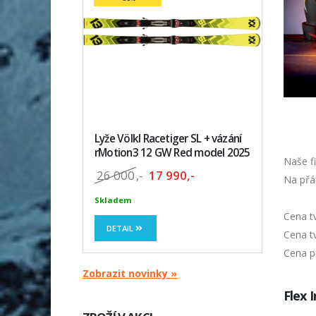
Lyže Völkl Racetiger SL + vázání
rMotion3 12 GW Red model 2025
Naše fi
26 000
,-
17 990,-
Na přá
Skladem
Cena t
DETAIL
Cena t
Cena p
Zobrazit novinky »
Flex 