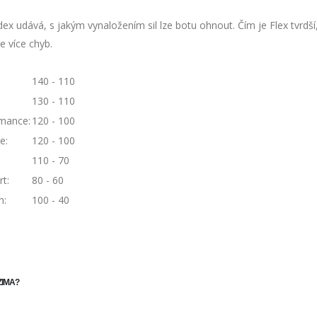
dex udává, s jakým vynaložením sil lze botu ohnout. Čím je Flex tvrdší,
e více chyb.
:
140 - 110
130 - 110
mance:
120 - 100
e:
120 - 100
110 - 70
t:
80 - 60
:
100 - 40
ZIMA?