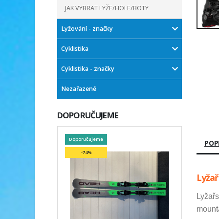
JAK VYBRAT LYŽE/HOLE/BOTY
Lyžování - značky
Cyklistika
Cyklistika - značky
Nezařazené
DOPORUČUJEME
Doporučujeme
POP
-74%
Lyžař
Lyžařs
mounta