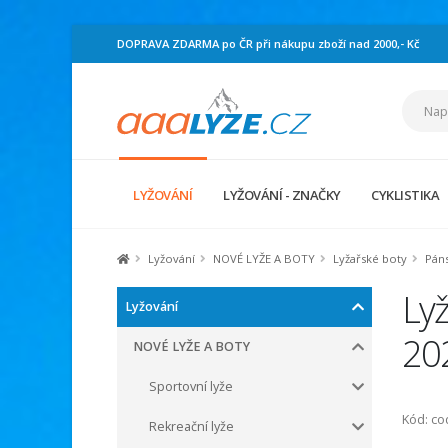
DOPRAVA ZDARMA po ČR při nákupu zboží nad 2000,- Kč
LYŽOVÁNÍ
LYŽOVÁNÍ - ZNAČKY
CYKLISTIKA
Lyžování
NOVÉ LYŽE A BOTY
Lyžařské boty
Páns
Ly
Lyžování
20
NOVÉ LYŽE A BOTY
Sportovní lyže
Kód: c
Rekreační lyže