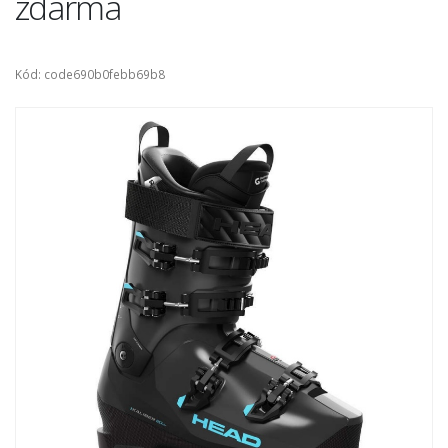
zdarma
Kód: code690b0febb69b8