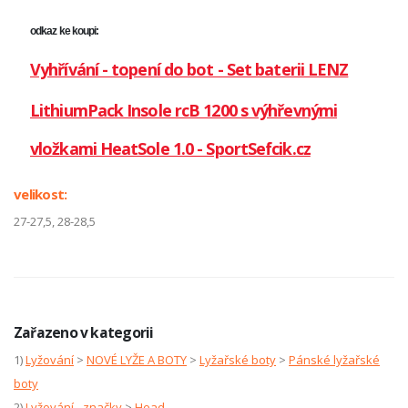
odkaz ke koupi:
Vyhřívání - topení do bot - Set baterii LENZ
LithiumPack Insole rcB 1200 s výhřevnými
vložkami HeatSole 1.0 - SportSefcik.cz
velikost:
27-27,5, 28-28,5
Zařazeno v kategorii
1)
Lyžování
>
NOVÉ LYŽE A BOTY
>
Lyžařské boty
>
Pánské lyžařské
boty
2)
Lyžování - značky
>
Head