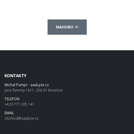
NAHORU
KONTAKTY
Michal Pumpr - aaaLyze.cz
Jana Švermy 1611, 256 01 Benešov
TELEFON
+420 777 205 141
EMAIL
obchod@aaalyze.cz