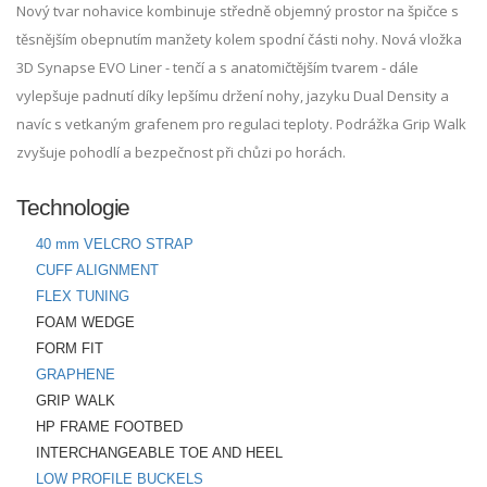
Nový tvar nohavice kombinuje středně objemný prostor na špičce s
těsnějším obepnutím manžety kolem spodní části nohy. Nová vložka
3D Synapse EVO Liner - tenčí a s anatomičtějším tvarem - dále
vylepšuje padnutí díky lepšímu držení nohy, jazyku Dual Density a
navíc s vetkaným grafenem pro regulaci teploty. Podrážka Grip Walk
zvyšuje pohodlí a bezpečnost při chůzi po horách.
Technologie
40 mm VELCRO STRAP
CUFF ALIGNMENT
FLEX TUNING
FOAM WEDGE
FORM FIT
GRAPHENE
GRIP WALK
HP FRAME FOOTBED
INTERCHANGEABLE TOE AND HEEL
LOW PROFILE BUCKELS