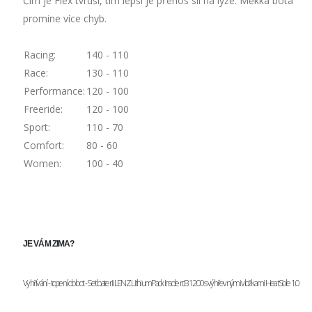
Čím je Flex tvrdší, tím lepší je přenos sil na lyže. Měkká bota
promine více chyb.
Racing:
140 - 110
Race:
130 - 110
Performance:
120 - 100
Freeride:
120 - 100
Sport:
110 - 70
Comfort:
80 - 60
Women:
100 - 40
JE VÁM ZIMA?
Vyhřívání - topení do bot - Set baterii LENZ LithiumPack Insole rcB 1200 s výhřevnými vložkami HeatSole 1.0