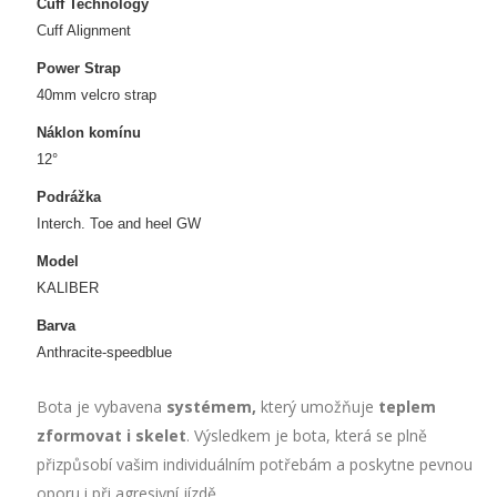
Cuff Technology
Cuff Alignment
Power Strap
40mm velcro strap
Náklon komínu
12°
Podrážka
Interch. Toe and heel GW
Model
KALIBER
Barva
Anthracite-speedblue
Bota je vybavena
systémem,
který umožňuje
teplem
zformovat i skelet
. Výsledkem je bota, která se plně
přizpůsobí vašim individuálním potřebám a poskytne pevnou
oporu i při agresivní jízdě.