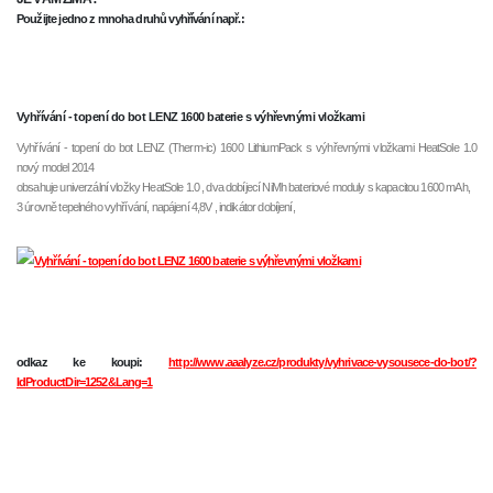
Použijte jedno z mnoha druhů vyhřívání např.:
Vyhřívání - topení do bot LENZ 1600 baterie s výhřevnými vložkami
Vyhřívání - topení do bot LENZ (Therm-ic) 1600 LithiumPack s výhřevnými vložkami HeatSole 1.0
nový model 2014
obsahuje univerzální vložky HeatSole 1.0 , dva dobíjecí NiMh bateriové moduly s kapacitou 1600 mAh,
3 úrovně tepelného vyhřívání, napájení 4,8V , indikátor dobíjení,
odkaz ke koupi:
http://www.aaalyze.cz/produkty/vyhrivace-vysousece-do-bot/?
IdProductDir=1252&Lang=1