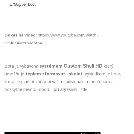
1750g/per boot
Odkaz na video:
https://www.youtube.com/watch?
v=MuX4KreExiM&t=4s
Bota je vybavena
systémem
který
Custom Shell HD
umožňuje
teplem zformovat i skelet
. Výsledkem je bota,
která se plně přizpůsobí vašim individuálním potřebám a
poskytne pevnou oporu i při agresivní jízdě.