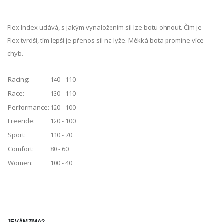
Flex Index udává, s jakým vynaložením sil lze botu ohnout. Čím je
Flex tvrdší, tím lepší je přenos sil na lyže. Měkká bota promine více
chyb.
Racing:
140 - 110
Race:
130 - 110
Performance:
120 - 100
Freeride:
120 - 100
Sport:
110 - 70
Comfort:
80 - 60
Women:
100 - 40
JE VÁM ZIMA?