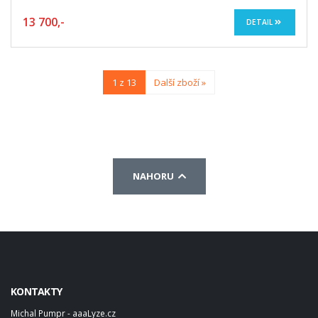
13 700,-
DETAIL
1 z 13
Další zboží »
NAHORU
KONTAKTY
Michal Pumpr - aaaLyze.cz