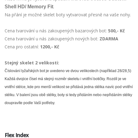
.
Shell HD/ Memory Fit
Na přání je možné skelet boty vytvarovat přesně na vaše nohy.
Cena tvarování u nás zakoupených bazarových bot:
500,- Kč
Cena tvarování u nás zakoupených nových bot:
ZDARMA
Cena pro ostatní:
1200,- Kč
Stejný skelet 2 velikosti:
Číslování lyžařských bot je uvedeno ve dvou velikostech (například 28/28,5)
Každá dvojice čísel má stejný rozměr skeletu i vnitřní botičky. Rozdíl je ve
vnitřní stélce, kde pro menší velikost se přidává jedna stélka navíc pod vnitřní
stélku. V balení jsou obě stélky, boty si tedy přidáním nebo nepřidáním stélky
doupravíte podle Vaší potřeby.
Flex Index