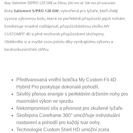
Salomon S/PRO 120 GW
Boty
se
šířkou
100 mm až 106 mm při tvarování.
Bota
Salomon S/PRO 120 GW
, vytvořená pro lyžaře, kteří chtějí
vysoce výkonnou botu, která se perfektně přizpůsobí jejich nohám,
kombinuje snadné našlápnutí, přizpůsobitelnou vložku MY
CUSTOMFIT 4D a plné možnosti přizpůsobení skořepiny.
Oblékněte si a zvyšte svou jistotu díky vynikajícímu výkonu a
bezkonkurenčním střihu.
Předtvarovaná vnitřní botička My Custom Fit 4D
Hybrid Pro poskytuje dokonalé pohodlí.
Skvělý přenos energie s perfektním držením nohy pro
maximální výkon ve sjezdu.
Nekompromisní síla a přesnost pro zkušené lyžaře.
Skořepina Coreframe 360° umožňuje individuální
nastavení a pohodlí pro každý tvar nohy.
Technologie Custom Shell HD umožní zcela