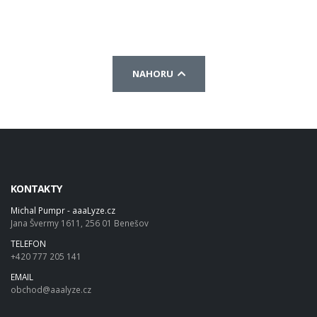
NAHORU
KONTAKTY
Michal Pumpr - aaaLyze.cz
Jana Švermy 1611, 256 01 Benešov
TELEFON
+420 777 205 141
EMAIL
obchod@aaalyze.cz