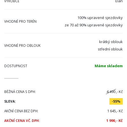
Elan
VÝROBCE
100% upravené sjezdovky
VHODNÉ PRO TERÉN
ze 70 až 90% upravené sjezdovky
krátký oblouk
VHODNÉ PRO OBLOUK
střední oblouk
Máme skladem
DOSTUPNOST
4 490
,- Kč
BĚŽNÁ CENA S DPH:
SLEVA:
-55%
1 645,- Kč
AKČNÍ CENA BEZ DPH:
1 990,- Kč
AKČNÍ CENA VČ. DPH: