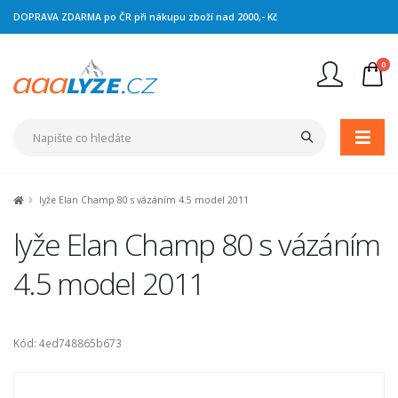
DOPRAVA ZDARMA po ČR při nákupu zboží nad 2000,- Kč
0
Nejste přihlášen
Přihlásit
Registrace
lyže Elan Champ 80 s vázáním 4.5 model 2011
lyže Elan Champ 80 s vázáním
4.5 model 2011
Kód: 4ed748865b673