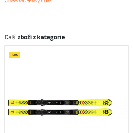
2)
Lyžování - značky
>
Elan
Další
zboží z kategorie
-50%