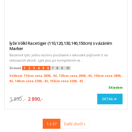
lyže Völkl Racetiger (110,120,130,140,150cm) s vázáním
Marker
Bazarové lyže, jednu sezónu používané v rakouské půjčovně či na
testovacích akcích. Lyže jsou po kompletním se ...
Úroveň
1
2
3
4
5
6
7
8
9
10
Velikost 110cm cena 2890,- Kč, 120cm cena 2890,- Kč, 130cm cena 2890,-
Kč, 140cm cena 3290,- Kč, 150cm cena 3290,- Kč
Skladem
5 890
,-
2 890,-
DETAIL
1 z 37
Další zboží »