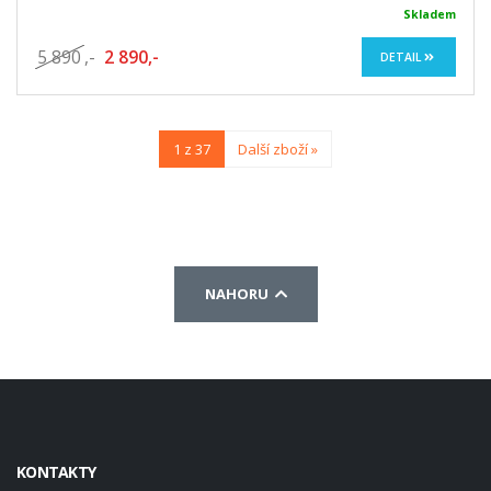
Skladem
5 890
,-
2 890,-
DETAIL
1 z 37
Další zboží »
NAHORU
KONTAKTY