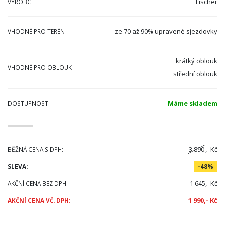
Fischer
VÝROBCE
ze 70 až 90% upravené sjezdovky
VHODNÉ PRO TERÉN
krátký oblouk
VHODNÉ PRO OBLOUK
střední oblouk
Máme skladem
DOSTUPNOST
3 890
,- Kč
BĚŽNÁ CENA S DPH:
SLEVA:
-48%
1 645,- Kč
AKČNÍ CENA BEZ DPH:
1 990,- Kč
AKČNÍ CENA VČ. DPH: