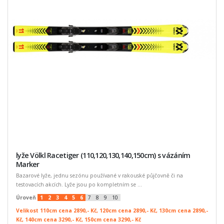
lyže Völkl Racetiger (110,120,130,140,150cm) s vázáním
Marker
Bazarové lyže, jednu sezónu používané v rakouské půjčovně či na
testovacích akcích. Lyže jsou po kompletním se ...
Úroveň
1
2
3
4
5
6
7
8
9
10
Velikost 110cm cena 2890,- Kč, 120cm cena 2890,- Kč, 130cm cena 2890,-
Kč, 140cm cena 3290,- Kč, 150cm cena 3290,- Kč