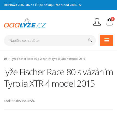
DOPRAVA ZDARMA po ČR při nákupu zboží nad 2000,- Kč
0
Nejste přihlášen
Přihlásit
Registrace
lyže Fischer Race 80 s vázáním Tyrolia XTR 4 model 2015
lyže Fischer Race 80 s vázáním
Tyrolia XTR 4 model 2015
Kód: 563b53bc265f4