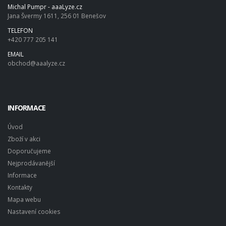
Michal Pumpr - aaaLyze.cz
Jana Švermy 1611, 256 01 Benešov
TELEFON
+420 777 205 141
EMAIL
obchod@aaalyze.cz
INFORMACE
Úvod
Zboží v akci
Doporučujeme
Nejprodávanější
Informace
Kontakty
Mapa webu
Nastavení cookies