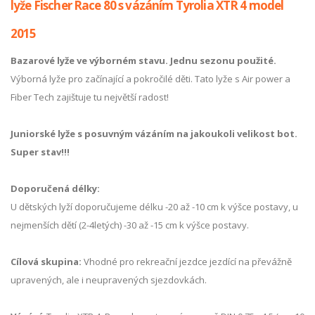
lyže Fischer Race 80 s vázáním Tyrolia XTR 4 model
2015
Bazarové lyže ve výborném stavu. Jednu sezonu použité.
Výborná lyže pro začínající a pokročilé děti. Tato lyže s Air power a
Fiber Tech zajištuje tu největší radost!
Juniorské lyže s posuvným vázáním na jakoukoli velikost bot.
Super stav!!!
Doporučená délky:
U dětských lyží doporučujeme délku -20 až -10 cm k výšce postavy, u
nejmenších dětí (2-4letých) -30 až -15 cm k výšce postavy.
Cílová skupina:
Vhodné pro rekreační jezdce jezdící na převážně
upravených, ale i neupravených sjezdovkách.