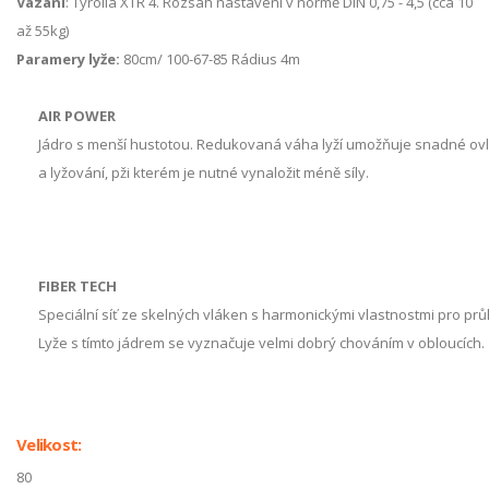
Vázání
: Tyrolia XTR 4. Rozsah nastavení v normě DIN 0,75 - 4,5 (cca 10
až 55kg)
Paramery lyže:
80cm/ 100-67-85 Rádius 4m
AIR POWER
Jádro s menší hustotou. Redukovaná váha lyží umožňuje snadné ov
a lyžování, pži kterém je nutné vynaložit méně síly.
FIBER TECH
Speciální síť ze skelných vláken s harmonickými vlastnostmi pro prů
Lyže s tímto jádrem se vyznačuje velmi dobrý chováním v obloucích.
Velikost:
80