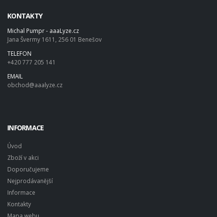
KONTAKTY
Michal Pumpr - aaaLyze.cz
Jana Švermy 1611, 256 01 Benešov
TELEFON
+420 777 205 141
EMAIL
obchod@aaalyze.cz
INFORMACE
Úvod
Zboží v akci
Doporučujeme
Nejprodávanější
Informace
Kontakty
Mapa webu