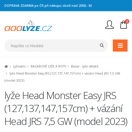
DOPRAVA ZDARMA po ČR při nákupu zboží nad 2000,- Kč
0
Nejste přihlášen
Přihlásit
Registrace
Lyžování
BAZAROVÉ LYŽE A BOTY
Bazar - lyže dětské
lyže Head Monster Easy JRS (127,137,147,157cm) + vázání Head JRS 7,5 GW
(model 2023)
lyže Head Monster Easy JRS
(127,137,147,157cm) + vázání
Head JRS 7,5 GW (model 2023)