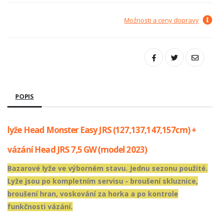
Možnosti a ceny dopravy
POPIS
lyže Head Monster Easy JRS (127,137,147,157cm) +
vázání Head JRS 7,5 GW (model 2023)
Bazarové lyže ve výborném stavu. Jednu sezonu použité.
Lyže jsou po kompletním servisu - broušení skluznice,
broušení hran, voskování za horka a po kontrole
funkčnosti vázání.