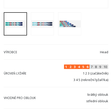
Head
VÝROBCE
1
2
3
4
5
6
7
8
9
10
1 2 3 (začátečník)
ÚROVEŇ LYŽAŘE
3 4 5 (rekreční lyžař/ka)
krátký oblouk
VHODNÉ PRO OBLOUK
střední oblouk