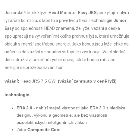
Juniorské/dětské lyže
Head Monster Easy JRS
poskytují malým
lyžařům kontrolu, stabilitu a přívětivou flexi. Technologie
Junior
Easy
od společnosti HEAD znamená, že lyže, vázání a deska
spolupracují na vytvoření měkkého prohnutí lyže, které umožňuje
oblouk s menší spotřebou energie. Jako bonus jsou lyže lehké na
nošení a do vázání se snadno vstupuje i vystupuje. Velcí hledači
dobrodružství se méně rychle unaví, takže budou mít více
energie na prozkoumávání hor.
vázání:
Head JRS 7,5 GW
(vázání zahrnuto v ceně lyží)
technologie:
ERA 2.0
-
nabízí stejné vlastnosti jako ERA 3.0 z hlediska
designu, výkonu a geometrie, ale bez vlastností
pizoelektrických inteligentních vláken
jádro
Composite Core