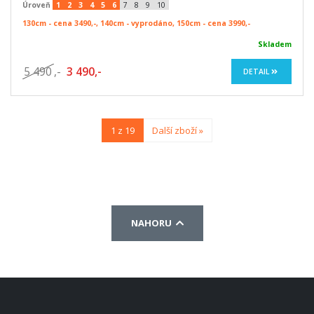
Úroveň
1
2
3
4
5
6
7
8
9
10
130cm - cena 3490,-, 140cm - vyprodáno, 150cm - cena 3990,-
Skladem
5 490
,-
3 490,-
DETAIL
1 z 19
Další zboží »
NAHORU