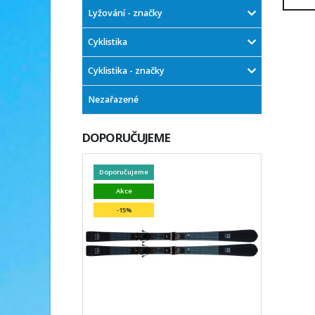
Lyžování - značky
Cyklistika
Cyklistika - značky
Nezařazené
DOPORUČUJEME
Doporučujeme
Akce
-15%