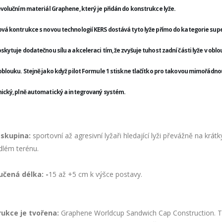
evolučním materiál Graphene, který je přidán do konstrukce lyže.
vá kontrukce s novou technologií KERS dostává tyto lyže přímo do kategorie sup
skytuje dodatečnou sílu a akceleraci tím, že zvyšuje tuhost zadní části lyže v obl
oblouku. Stejně jako když pilot Formule 1 stiskne tlačítko pro takovou mimořádn
nický, plně automatický a integrovaný systém.
 skupina:
sportovní až agresivní lyžaři hledající lyži převážně na krát
dlém terénu.
čená délka: -
15 až +5 cm k výšce postavy.
ukce je tvořena:
Graphene Worldcup Sandwich Cap Construction. Tech