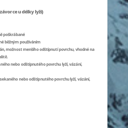
vorce u délky lyží)
lně poškrábané
bané běžným používáním
ekán, možnost menšího odštípnutí povrchu, vhodné na
litě.
ného nebo odštípnutého povrchu lyží, vázání,
osekaného nebo odštípnutého povrchu lyží, vázání,