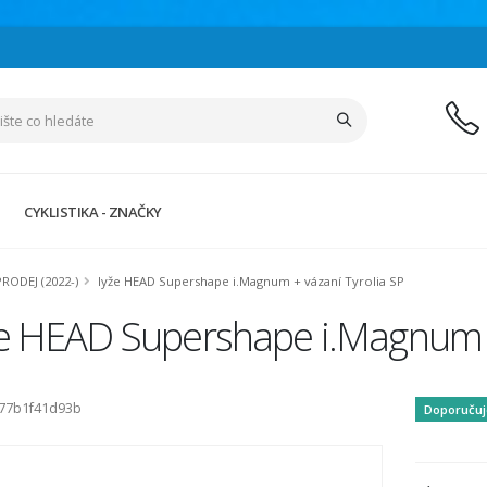
CYKLISTIKA - ZNAČKY
PRODEJ (2022-)
lyže HEAD Supershape i.Magnum + vázaní Tyrolia SP
že HEAD Supershape i.Magnum +
d77b1f41d93b
Doporuču