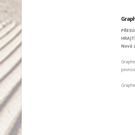
Grap
PŘESU
HRAJT
Nová z
Graphe
pevnost
Graphen