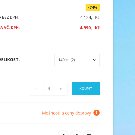
-74%
4 124,- Kč
A BEZ DPH:
4 990,- Kč
A VČ. DPH:
VELIKOST
:
KOUPIT
Možnosti a ceny dopravy