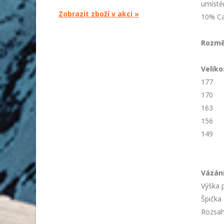
umístěn
Zobrazit zboží v akci »
10% Ca
Rozmě
Velik
177
170
163
156
149
Vázání
Výška 
Špička
Rozsah