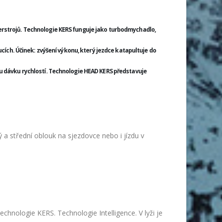
erstrojů. Technologie KERS funguje jako turbodmychadlo,
oucích. Účinek: zvýšení výkonu, který jezdce katapultuje do
ou dávku rychlostí. Technologie HEAD KERS představuje
ký a střední oblouk na sjezdovce nebo i jízdu v
nologie KERS. Technologie Intelligence. V lyži je