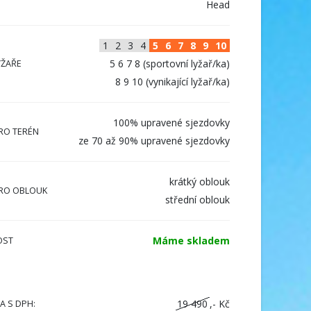
Head
1
2
3
4
5
6
7
8
9
10
5 6 7 8 (sportovní lyžař/ka)
YŽAŘE
8 9 10 (vynikající lyžař/ka)
100% upravené sjezdovky
RO TERÉN
ze 70 až 90% upravené sjezdovky
krátký oblouk
RO OBLOUK
střední oblouk
Máme skladem
OST
19 490
,- Kč
A S DPH: