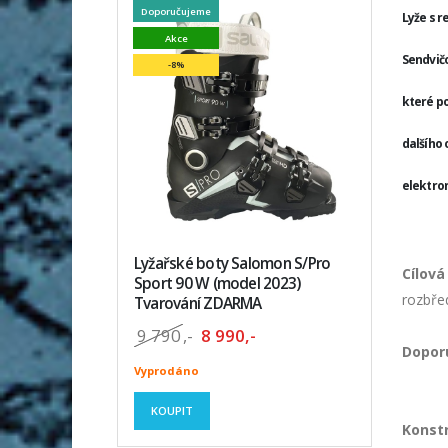
Doporučujeme
Lyže s r
Akce
Sendvičo
-8%
které po
dalšího 
elektro
Lyžařské boty Salomon S/Pro
Cílová
Sport 90 W (model 2023)
rozbře
Tvarování ZDARMA
9 790
,-
8 990,-
Doporu
Vyprodáno
KOUPIT
Konstr