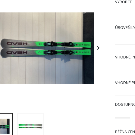
VÝROBCE
ÚROVEŇ L
VHODNÉ P
VHODNÉ P
DOSTUPN
BĚŽNÁ CEN