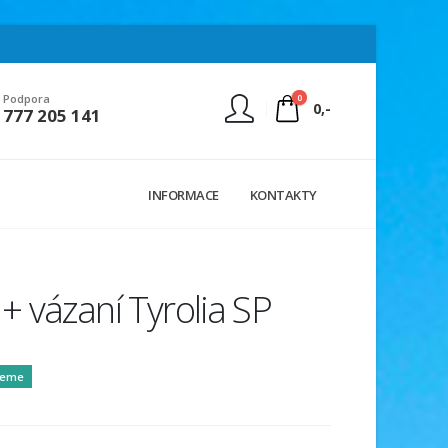
0
Podpora
0,-
777 205 141
Nejste přihlášen
INFORMACE
KONTAKTY
Přihlásit
Registrace
 vázaní Tyrolia SP
jeme