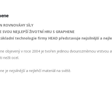
hene
N ROVNOVÁHY SÍLY
E SVOU NEJLEPŠÍ ŽIVOTNÍ HRU S GRAPHENE
ákladní technologie firmy HEAD představuje nejsilnější a nejl
ne objevený v roce 2004 je tvořen jedinou dvourozměrnou vrstvou at
i nežli ocel.
e je nejsilnější a nejlehčí materiál na světě.