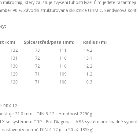
 mikrochip, který zajišťuje zvýšení tuhosti lyže. Čím jedete razantněj
mber 90 %.Závodní strukturovaná skluznice UHM C. Sendvičová kontr
ry:
ost (cm) Špice/střed/pata (mm) Radius (m)
132
73
111
14,2
131
72
110
13,1
130
72
110
12,2
129
71
109
11,2
128
71
108
10,3
:
PRX 12
postoje 21.0 mm - DIN 3-12 - Hmotnost 2290g
 LX se systémem TRP - Full Diagonal - ABS systém pro snadné vypnutí 
 nastavení v normě DIN 4-12 (cca 50 až 135kg)