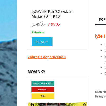
Lyže Völkl Flair 7.2 + vázání
Marker FDT TP 10
POP
9 490
,-
7 990,-
Skladem
lyže 
DETAIL
Zobrazit doporučené »
NOVINKY
Nejprodávanější
Novinka
Skluznic
Hrany po
-30%