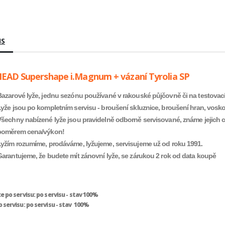
IS
HEAD Supershape i.Magnum + vázaní Tyrolia SP
Bazarové lyže, jednu sezónu používané v rakouské půjčovně či na testovac
Lyže jsou po kompletním servisu - broušení skluznice, broušení hran, vosko
Všechny nabízené lyže jsou pravidelně odborně servisované, známe jejich ce
poměrem cena/výkon!
Lyžím rozumíme, prodáváme, lyžujeme, servisujeme už od roku 1991.
Garantujeme, že budete mít zánovní lyže, se zárukou 2 rok od data koupě
e po servisu: po servisu - stav 100%
 servisu: po servisu - stav 100%