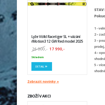
STAV 
Pokud
1 - vel
2 – za
Lyže Völkl Racetiger SL + vázání
3 – pou
rMotion3 12 GW Red model 2025
prodej,
26 000
,-
17 990,-
4 – opo
Skladem
vhodné
5 – víc
DETAIL
vhodné
Zobrazit novinky »
ZBOŽÍ V AKCI