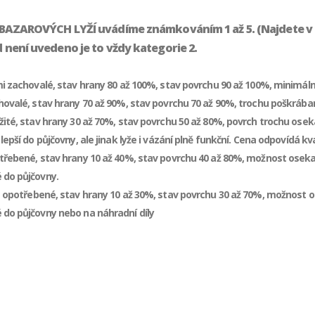
BAZAROVÝCH LYŽÍ uvádíme známkováním 1 až 5. (Najdete v zá
 není uvedeno je to vždy kategorie 2.
mi zachovalé, stav hrany 80 až 100%, stav povrchu 90 až 100%, minimá
chovalé, stav hrany 70 až 90%, stav povrchu 70 až 90%, trochu poškrá
žité, stav hrany 30 až 70%, stav povrchu 50 až 80%, povrch trochu os
 lepší do půjčovny, ale jinak lyže i vázání plně funkční. Cena odpovídá kva
třebené, stav hrany 10 až 40%, stav povrchu 40 až 80%, možnost oseka
 do půjčovny.
e opotřebené, stav hrany 10 až 30%, stav povrchu 30 až 70%, možnost 
 do půjčovny nebo na náhradní díly