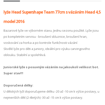
lyže Head Supershape Team 77cm s vázáním Head 4,5
model 2016
Bazarové lyže ve výborném stavu. Jednu sezonu použité. Lyže jsou
po kompletním servisu - broušení skluznice, broušení hran,
voskování za horka a po kontrole funkčnosti vázání
Skvělé lyže pro děti a juniory, ideální pro výuku carvingového
oblouku. Stabilní a spolehlivá.
Juniorské lyže s posuvným vázáním na jakoukoli velikost bot.
Super stav!!!
Doporučená délky:
U dětských lyží doporučujeme délku -20 až -10 cm k výšce postavy, u
nejmenších dětí (2-4letých) -30 až -15 cm k výšce postavy.