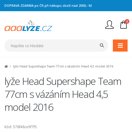
DOPRAVA ZDARMA po ČR při nákupu zboží nad 2000,- Kč
0
Nejste přihlášen
Přihlásit
Registrace
lyže Head Supershape Team 77cm s vázáním Head 4,5 model 2016
lyže Head Supershape Team
77cm s vázáním Head 4,5
model 2016
Kód: 578f48ce9f7f5