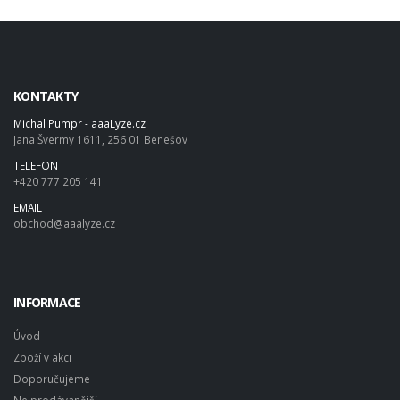
KONTAKTY
Michal Pumpr - aaaLyze.cz
Jana Švermy 1611, 256 01 Benešov
TELEFON
+420 777 205 141
EMAIL
obchod@aaalyze.cz
INFORMACE
Úvod
Zboží v akci
Doporučujeme