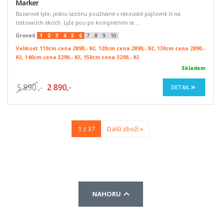
Marker
Bazarové lyže, jednu sezónu používané v rakouské půjčovně či na
testovacích akcích. Lyže jsou po kompletním se ...
Úroveň
1
2
3
4
5
6
7
8
9
10
Velikost 110cm cena 2890,- Kč, 120cm cena 2890,- Kč, 130cm cena 2890,-
Kč, 140cm cena 3290,- Kč, 150cm cena 3290,- Kč
Skladem
5 890
,-
2 890,-
DETAIL
1 z 37
Další zboží »
NAHORU