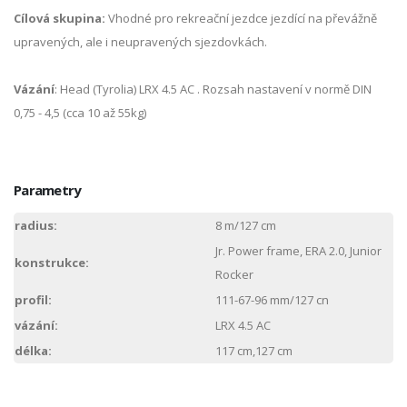
Cílová skupina:
Vhodné pro rekreační jezdce jezdící na převážně
upravených, ale i neupravených sjezdovkách.
Vázání
: Head (Tyrolia) LRX 4.5 AC . Rozsah nastavení v normě DIN
0,75 - 4,5 (cca 10 až 55kg)
Parametry
radius:
8 m/127 cm
Jr. Power frame, ERA 2.0, Junior
konstrukce:
Rocker
profil:
111-67-96 mm/127 cn
vázání:
LRX 4.5 AC
délka:
117 cm,127 cm