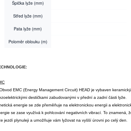
Špička lyže (mm)
123
123
123
Střed lyže (mm)
68
68
68
Pata lyže (mm)
108
108
108
Poloměr oblouku (m)
10
10.7
11.5
ECHNOLOGIE:
MC
Obvod EMC (Energy Management Circuit) HEAD je vybaven keramick
ezoelektrickými destičkami zabudovanými v přední a zadní části lyže.
netická energie se zde přeměňuje na elektronickou energii a elektronic
ergie se zase využívá k pohlcování negativních vibrací. To znamená, ž
že jezdí plynuleji a umožňuje vám lyžovat na vyšší úrovni po celý den.