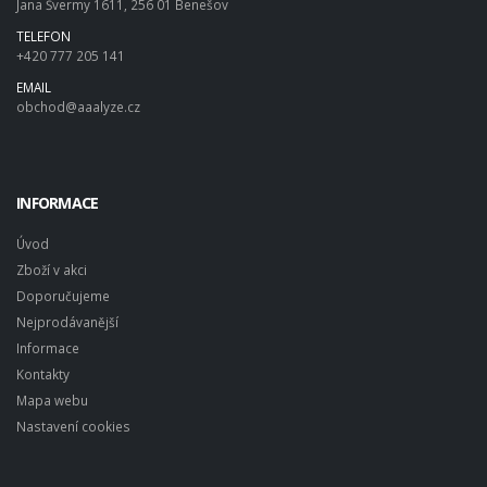
Jana Švermy 1611, 256 01 Benešov
TELEFON
+420 777 205 141
EMAIL
obchod@aaalyze.cz
INFORMACE
Úvod
Zboží v akci
Doporučujeme
Nejprodávanější
Informace
Kontakty
Mapa webu
Nastavení cookies