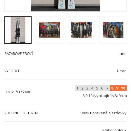
ano
BAZAROVÉ ZBOŽÍ
Head
VÝROBCE
1
2
3
4
5
6
7
8
9
10
ÚROVEŇ LYŽAŘE
8 9 10 (vynikající lyžař/ka)
100% upravené sjezdovky
VHODNÉ PRO TERÉN
krátký oblouk