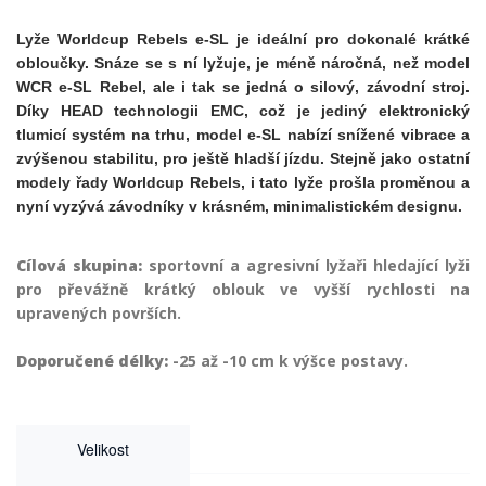
Lyže Worldcup Rebels e-SL je ideální pro dokonalé krátké
obloučky. Snáze se s ní lyžuje, je méně náročná, než model
WCR e-SL Rebel, ale i tak se jedná o silový, závodní stroj.
Díky HEAD technologii EMC, což je jediný elektronický
tlumicí systém na trhu, model e-SL nabízí snížené vibrace a
zvýšenou stabilitu, pro ještě hladší jízdu. Stejně jako ostatní
modely řady Worldcup Rebels, i tato lyže prošla proměnou a
nyní vyzývá závodníky v krásném, minimalistickém designu.
Cílová skupina:
sportovní a agresivní lyžaři hledající lyži
pro převážně krátký oblouk ve vyšší rychlosti na
upravených površích.
Doporučené délky:
-25 až -10 cm k výšce postavy.
Velikost
150
155
160