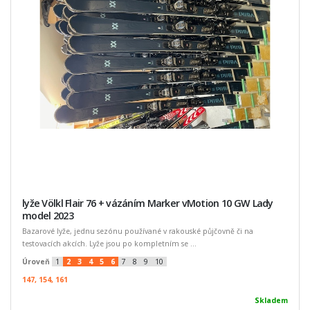
lyže Völkl Flair 76 + vázáním Marker vMotion 10 GW Lady
model 2023
Bazarové lyže, jednu sezónu používané v rakouské půjčovně či na
testovacích akcích. Lyže jsou po kompletním se ...
Úroveň
1
2
3
4
5
6
7
8
9
10
147, 154, 161
Skladem