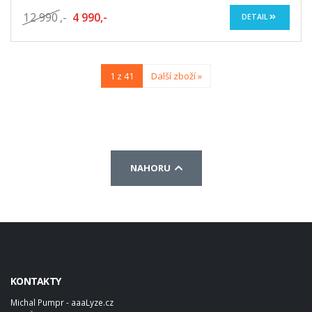
12 990
,-
4 990,-
DETAIL
1 z 41
Další zboží »
NAHORU
KONTAKTY
Michal Pumpr - aaaLyze.cz