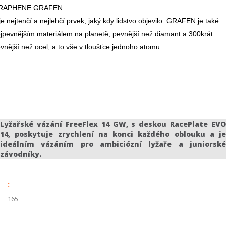
RAPHENE GRAFEN
je nejtenčí a nejlehčí prvek, jaký kdy lidstvo objevilo. GRAFEN je také
jpevnějším materiálem na planetě, pevnější než diamant a 300krát
vnější než ocel, a to vše v tloušťce jednoho atomu.
Lyžařské vázání
FreeFlex 14 GW
, s deskou
RacePlate EVO
14
, poskytuje zrychlení na konci každého oblouku a je
ideálním vázáním pro ambiciózní lyžaře a juniorské
závodníky.
:
165