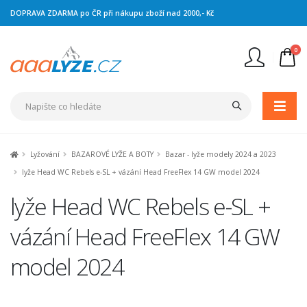
DOPRAVA ZDARMA po ČR při nákupu zboží nad 2000,- Kč
0
Nejste přihlášen
Přihlásit
Registrace
Lyžování
BAZAROVÉ LYŽE A BOTY
Bazar - lyže modely 2024 a 2023
lyže Head WC Rebels e-SL + vázání Head FreeFlex 14 GW model 2024
lyže Head WC Rebels e-SL +
vázání Head FreeFlex 14 GW
model 2024