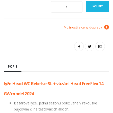
KOUPIT
Možnosti a ceny dopravy
POPIS
lyže Head WC Rebels e-SL + vázání Head FreeFlex 14
GW model 2024
Bazarové lyže, jednu sezónu používané v rakouské
půjčovně či na testovacích akcích.