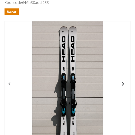
Kód: code646b30adcf233
Bazar