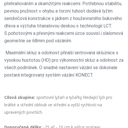
přehraňováním a okamžitými reakcemi. Potřebnou stabilitu,
pevnou pružnost v ohybu a torzní tuhost dodává lyžím
sendvičová konstrukce s jádrem z houževnatého bukového
dřeva a výztuha titanalovou deskou s technologií LCT.
S pohotovými a přesnými reakcemi úzce souvisí i slalomová
geometrie se 68mm pod vázáním.
Maximální skluz a odolnost přináší sintrovaná skluznice s
vysokou hustotou (HD) pro výkonnostní skluz a odolnost za
všech podmínek. O snadné nastavení vázání se dokonale
postará integrovaný systém vázání KONECT.
Cílová skupina:
sportovní lyžaři a lyžařky hledající lyži pro
krátké a střední oblouk ve střední a vyšší rychlosti na
upravených površích.
Doporučené délky:
-25 až - 10 cm k výšce postavy.