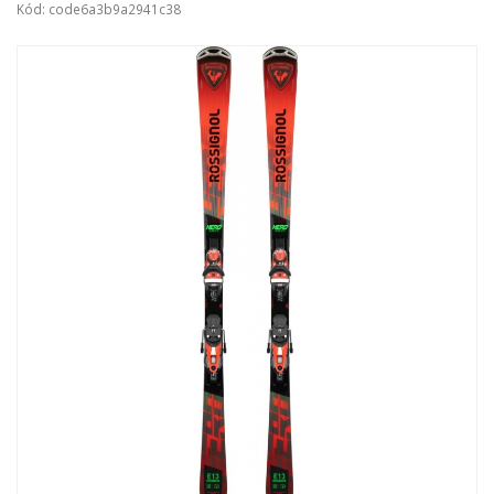
Kód: code6a3b9a2941c38