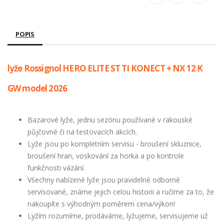
POPIS
lyže Rossignol HERO ELITE ST TI KONECT + NX 12 K
GW model 2026
Bazarové lyže, jednu sezónu používané v rakouské
půjčovně či na testovacích akcích.
Lyže jsou po kompletním servisu - broušení skluznice,
broušení hran, voskování za horka a po kontrole
funkčnosti vázání.
Všechny nabízené lyže jsou pravidelně odborně
servisované, známe jejich celou historii a ručíme za to, že
nakoupíte s výhodným poměrem cena/výkon!
Lyžím rozumíme, prodáváme, lyžujeme, servisujeme už