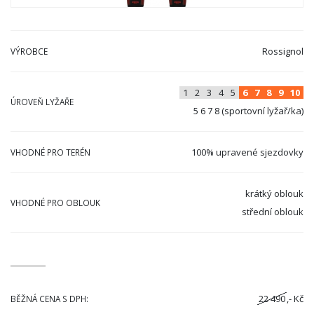
Rossignol
VÝROBCE
1
2
3
4
5
6
7
8
9
10
ÚROVEŇ LYŽAŘE
5 6 7 8 (sportovní lyžař/ka)
100% upravené sjezdovky
VHODNÉ PRO TERÉN
krátký oblouk
VHODNÉ PRO OBLOUK
střední oblouk
22 490
,- Kč
BĚŽNÁ CENA S DPH: