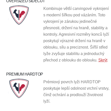
OVERSIZED SIDECUT
Kombinuje větší carvingové vykrojení
s moderní šířkou pod vázáním. Toto
vykrojení je zárukou jedinečné
přesnosti, držení na hraně, stability a
kontroly. Agresivní rozměry konců lyž
í
poskytují výrazné držení na hraně v
oblouku, sílu a preciznost. Šiřší střed
lyže zvyšuje stabilitu a jednoduchý
přechod z oblouku do oblouku.
Skrýt
PREMIUM HARDTOP
Prémiový povrch lyži HARDTOP
poskytuje lepší odolnost vrchní vrstvy,
čímž ochrání a prodlouží životnost
lyží.