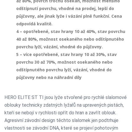
až 80%, povrch trochu osekán, možnost menšího
odštípnutí povrchu, vhodné na prodej, lepší do
půjčovny, ale jinak lyže i vázání plně funkční. Cena
odpovídá kvalitě.
4 – opotřebené, stav hrany 10 až 40%, stav povrchu
40 až 80%, možnost osekaného nebo odštípnutého
povrchu lyží, vázání, vhodné do půjčovny.
5 – více opotřebené, stav hrany 10 až 30%, stav
povrchu 30 až 70%, možnost osekaného nebo
odštípnutého povrchu lyží, vázání, vhodné do
půjčovny nebo na náhradní díly
HERO ELITE ST TI jsou lyže stvořené pro rychlé slalomové
oblouky technicky zdatných lyžařů na upravených pistách,
kteří se nebojí v rychlosti opřít do hran a zavřít oblouk.
Agresivní závodní design těchto slalomek jen podtrhuje
vlastnosti se závodní DNA, které se projeví pohotovým