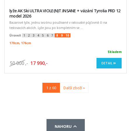
lyže AK Ski ULTRA VIOLE(N)T.INSANE + vázání Tyrolia PRD 12
model 2026
Bazarové lyže, jednu sezónu používané v rakouské půjčovně či na
testovacích akcích. Lyže jsou po kompletním se ...
Úroveň
1
2
3
4
5
6
7
8
9
10
170cm, 176cm
Skladem
50 000
,-
17 990,-
DETAIL
1 z 60
Další zboží »
NAHORU