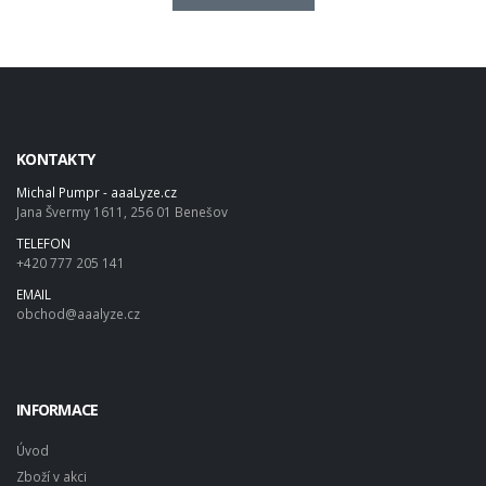
KONTAKTY
Michal Pumpr - aaaLyze.cz
Jana Švermy 1611, 256 01 Benešov
TELEFON
+420 777 205 141
EMAIL
obchod@aaalyze.cz
INFORMACE
Úvod
Zboží v akci