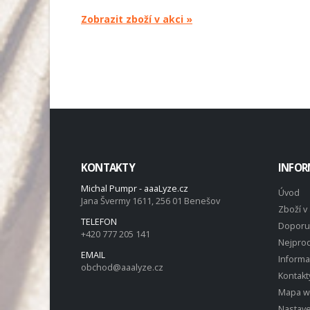
Zobrazit zboží v akci »
KONTAKTY
INFOR
Michal Pumpr - aaaLyze.cz
Úvod
Jana Švermy 1611, 256 01 Benešov
Zboží v 
TELEFON
Doporu
+420 777 205 141
Nejprod
EMAIL
Inform
obchod@aaalyze.cz
Kontakt
Mapa 
Nastave