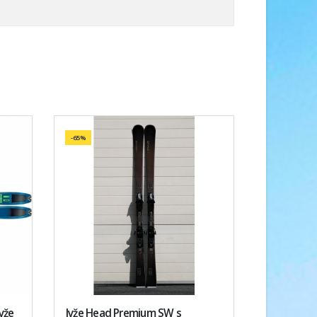
-65%
lyže
lyže Head Premium SW s