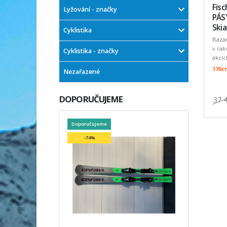
Fis
Lyžování - značky
PÁSY
Ski
Cyklistika
Baza
v rak
Cyklistika - značky
akcíc
176c
Nezařazené
DOPORUČUJEME
37 
Doporučujeme
-74%