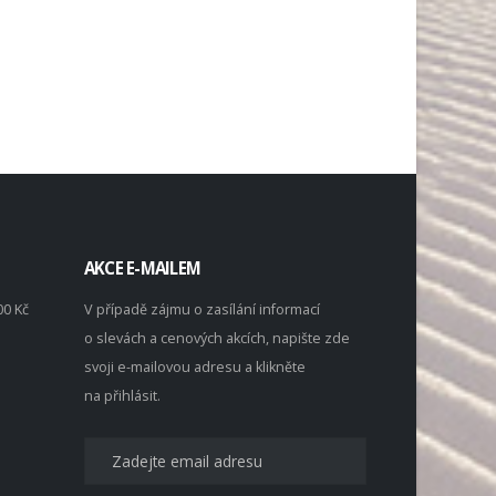
AKCE E-MAILEM
00 Kč
V případě zájmu o zasílání informací
o slevách a cenových akcích, napište zde
svoji e-mailovou adresu a klikněte
na přihlásit.