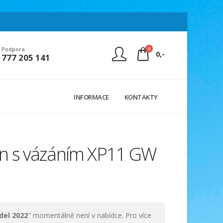
0
Podpora
0,-
777 205 141
Nejste přihlášen
INFORMACE
KONTAKTY
Přihlásit
Registrace
n s vázáním XP11 GW
del 2022
" momentálně není v nabídce. Pro více