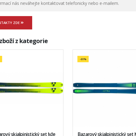
ormací nás neváhejte kontaktovat telefonicky nebo e-mailem.
NTAKTY ZDE
zboží z kategorie
-61%
rový skialpinistický set lyže
Bazarový skialpinistický set 