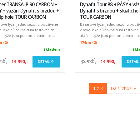
cher TRANSALP 90 CARBON +
Dynafit Tour 88 + PÁSY + váz
 + vázání Dynafit s brzdou +
Dynafit s brzdou + Skialp.ho
alp.hole TOUR CARBON
TOUR CARBON
rové lyže, jednu sezónu používané
Bazarové lyže, jednu sezónu použí
ouské půjčovně či na testovacích
v rakouské půjčovně či na testovac
h. Lyže jsou po kompletním se ...
akcích. Lyže jsou po kompletním se 
m (2)
174cm (2)
Skladem
Skl
460
,-
14 990,-
38 980
,-
14 990,-
DETAIL
DETAIL
1 z 3
Další zboží »