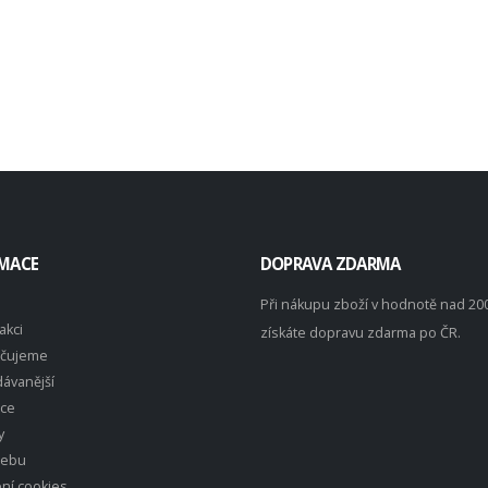
MACE
DOPRAVA ZDARMA
Při nákupu zboží v hodnotě nad 20
akci
získáte dopravu zdarma po ČR.
čujeme
ávanější
ace
y
webu
ní cookies