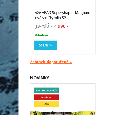
lyže HEAD Supershape i.Magnum
+ vázaní Tyrolia SP
19 490
,-
4 990,-
Skladem
DETAIL
Zobrazit doporučené »
NOVINKY
Nejprodávanější
Novinka
-30%