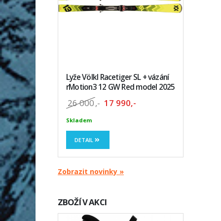
Lyže Völkl Racetiger SL + vázání
rMotion3 12 GW Red model 2025
26 000
,-
17 990,-
Skladem
DETAIL
Zobrazit novinky »
ZBOŽÍ V AKCI