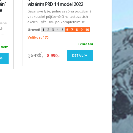
ání
vázáním PRD 14 model 2022
le
Bazarové lyže, jednu sezónu používané
v rakouské půjčovně či na testovacích
akcích. Lyže jsou po kompletním se ...
vané
ích
Úroveň
1
2
3
4
5
6
7
8
9
10
...
Velikost 170
Skladem
adem
26 180
,-
8 990,-
DETAIL