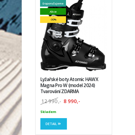
Doporučujeme
Akce
-30%
Lyžařské boty Atomic HAWX
Magna Pro W (model 2024)
Tvarování ZDARMA
12 990
,-
8 990,-
Skladem
DETAIL