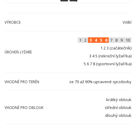
Völkl
VÝROBCE
1
2
3
4
5
6
7
8
9
10
1 2 3 (začátečník)
ÚROVEŇ LYŽAŘE
3 4 5 (rekreční lyžař/ka)
5 6 7 8 (sportovní lyžař/ka)
ze 70 až 90% upravené sjezdovky
VHODNÉ PRO TERÉN
krátký oblouk
střední oblouk
VHODNÉ PRO OBLOUK
dlouhý oblouk