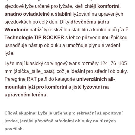
sjezdové lyže určené pro lyžaře, kteří chtějí
komfortní,
snadno ovladatelné a stabilní
lyžování na upravených
sjezdovkách po celý den. Díky
dřevěnému jádru
Woodcore
nabízí lyže skvělou stabilitu a kontrolu při jízdě.
Technologie TIP ROCKER
s lehce přizvednutou špičkou
usnadňuje nástup oblouku a umožňuje plynulé vedení
lyže.
Lyže mají klasický carvingový tvar s rozměry 124_76_105
mm (špička_talie_pata), což je ideální pro střední oblouky.
Peregrine RXT patří do kategorie
univerzálních all-
mountain lyží pro komfortní a jisté lyžování na
upraveném terénu.
Cílová skupina:
Lyže je určena pro rekreační až sportovní
jezdce, jezdící převážně středními oblouky na různých
površích.