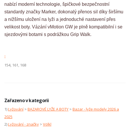
nabízí moderní technologie, špičkové bezpečnostní
standardy značky Marker, dokonalý přenos sil díky širšímu
a nižšímu uložení na lyži a jednoduché nastavení přes
velikost boty. Vázání vMotion GW je plně kompatibilní i se
sjezdovými botami s podrážkou Grip Walk.
:
154, 161, 168
Zařazeno v kategorii
1)
Lyžování
>
BAZAROVÉ LYŽE A BOTY
>
Bazar - lyže modely 2026 a
2025
2)
Lyžování - značky
>
Völkl