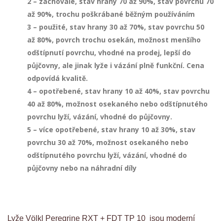
2 – zachovalé, stav hrany 70 až 90%, stav povrchu 70
až 90%, trochu poškrábané běžným používáním
3 – použité, stav hrany 30 až 70%, stav povrchu 50
až 80%, povrch trochu osekán, možnost menšího
odštípnutí povrchu, vhodné na prodej, lepší do
půjčovny, ale jinak lyže i vázání plně funkční. Cena
odpovídá kvalitě.
4 – opotřebené, stav hrany 10 až 40%, stav povrchu
40 až 80%, možnost osekaného nebo odštípnutého
povrchu lyží, vázání, vhodné do půjčovny.
5 – více opotřebené, stav hrany 10 až 30%, stav
povrchu 30 až 70%, možnost osekaného nebo
odštípnutého povrchu lyží, vázání, vhodné do
půjčovny nebo na náhradní díly
Lyže Völkl Peregrine RXT + FDT TP 10 jsou moderní