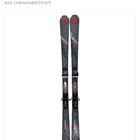
Kód: code6a3a4e529c0c9