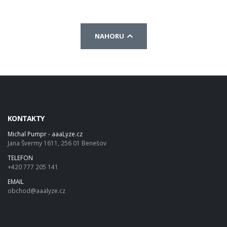
NAHORU
KONTAKTY
Michal Pumpr - aaaLyze.cz
Jana Švermy 1611, 256 01 Benešov
TELEFON
+420 777 205 141
EMAIL
obchod@aaalyze.cz