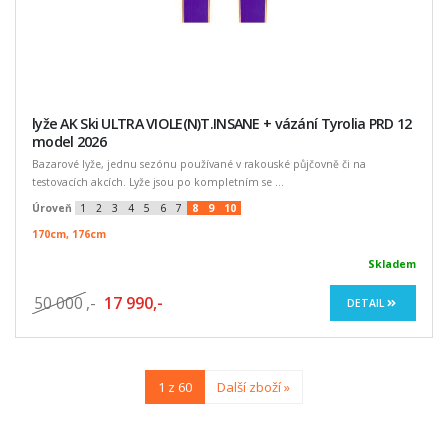
lyže AK Ski ULTRA VIOLE(N)T.INSANE + vázání Tyrolia PRD 12
model 2026
Bazarové lyže, jednu sezónu používané v rakouské půjčovně či na
testovacích akcích. Lyže jsou po kompletním se ...
Úroveň
1
2
3
4
5
6
7
8
9
10
170cm, 176cm
Skladem
50 000
,-
17 990,-
DETAIL
1 z 60
Další zboží »