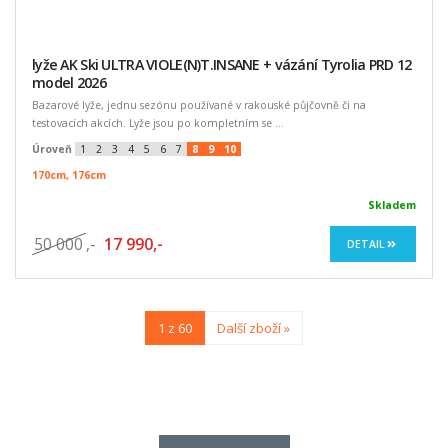
lyže AK Ski ULTRA VIOLE(N)T.INSANE + vázání Tyrolia PRD 12
model 2026
Bazarové lyže, jednu sezónu používané v rakouské půjčovně či na
testovacích akcích. Lyže jsou po kompletním se ...
Úroveň
1
2
3
4
5
6
7
8
9
10
170cm, 176cm
Skladem
50 000
,-
17 990,-
DETAIL
1 z 60
Další zboží »