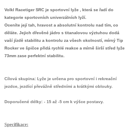
Volkl Racetiger SRC je sportovní lyže , která se řadí do
kategorie sportovních univerzálních lyží.
Oceníte její tah, hravost a absolutní kontrolu nad tím, co
děláte. Jejich dřevěné jádro s titanalovou výztuhou dodá
vaší jízdě stabilitu a kontrolu za všech okolností, mírný Tip
Rocker ve špičce přidá rychlé reakce a mírně širší střed lyže
73mm zase perfektní stabilitu.
Cílová skupina:
Lyže je určena pro sportovní i rekreační
jezdce, jezdící převážně středními a krátkými oblouky.
Doporučené délky:
- 15 až -5 cm k výšce postavy.
Specifikace: