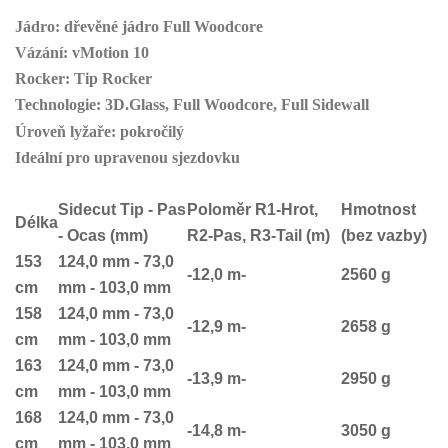
Jádro:
dřevěné jádro Full Woodcore
Vázání:
vMotion 10
Rocker:
Tip Rocker
Tec
hnologie:
3D.Glass, Full Woodcore, Full Sidewall
Úroveň lyžaře:
pokročilý
Ideální pro upravenou sjezdovku
Sidecut Tip - Pas
Poloměr R1-Hrot,
Hmotnost
Délka
- Ocas (mm)
R2-Pas, R3-Tail (m)
(bez vazby)
153
124,0 mm - 73,0
-12,0 m-
2560 g
cm
mm - 103,0 mm
158
124,0 mm - 73,0
-12,9 m-
2658 g
cm
mm - 103,0 mm
163
124,0 mm - 73,0
-13,9 m-
2950 g
cm
mm - 103,0 mm
168
124,0 mm - 73,0
-14,8 m-
3050 g
cm
mm - 103,0 mm