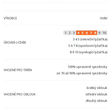
Völkl
VÝROBCE
1
2
3
4
5
6
7
8
9
10
3 4 5 (rekreční lyžař/ka)
ÚROVEŇ LYŽAŘE
5 6 7 8 (sportovní lyžař/ka)
8 9 10 (vynikající lyžař/ka)
100% upravené sjezdovky
VHODNÉ PRO TERÉN
ze 70 až 90% upravené sjezdovky
krátký oblouk
střední oblouk
VHODNÉ PRO OBLOUK
dlouhý oblouk