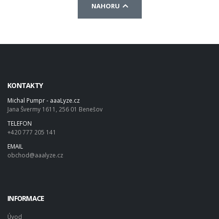
NAHORU
KONTAKTY
Michal Pumpr - aaaLyze.cz
Jana Švermy 1611, 256 01 Benešov
TELEFON
+420 777 205 141
EMAIL
obchod@aaalyze.cz
INFORMACE
Úvod