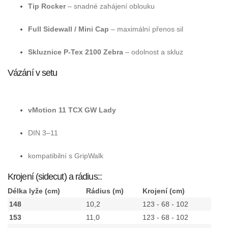
Tip Rocker
– snadné zahájení oblouku
Full Sidewall / Mini Cap
– maximální přenos sil
Skluznice P-Tex 2100 Zebra
– odolnost a skluz
Vázání v setu
vMotion 11 TCX GW Lady
DIN 3–11
kompatibilní s GripWalk
Krojení (sidecut) a rádius::
Délka lyže (cm)
Rádius (m)
Krojení (cm)
148
10,2
123 - 68 - 102
153
11,0
123 - 68 - 102