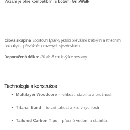
Vázání je plně kompatibilní s botami
GripWalk
.
Cílová skupina
: Sportovní lyžařky jezdící převážně krátkými a středními
oblouky na převážně upravených sjezdovkách.
Doporučená délka:
-20 až -5 cm k výšce postavy.
Technologie a konstrukce
Multilayer Woodcore
– lehkost, stabilita a pružnost
Titanal Band
– torzní tuhost a klid v rychlosti
Tailored Carbon Tips
– přesné vedení a stabilita