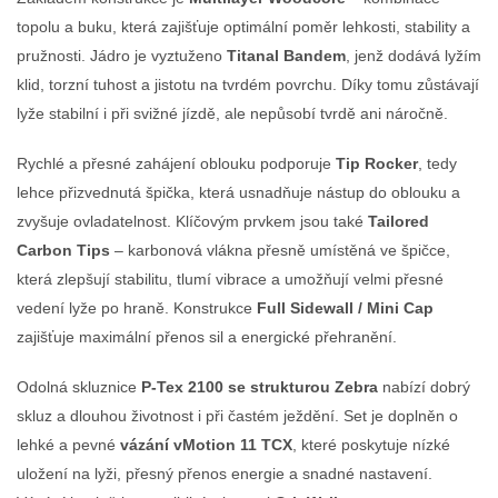
topolu a buku, která zajišťuje optimální poměr lehkosti, stability a
pružnosti. Jádro je vyztuženo
Titanal Bandem
, jenž dodává lyžím
klid, torzní tuhost a jistotu na tvrdém povrchu. Díky tomu zůstávají
lyže stabilní i při svižné jízdě, ale nepůsobí tvrdě ani náročně.
Rychlé a přesné zahájení oblouku podporuje
Tip Rocker
, tedy
lehce přizvednutá špička, která usnadňuje nástup do oblouku a
zvyšuje ovladatelnost. Klíčovým prvkem jsou také
Tailored
Carbon Tips
– karbonová vlákna přesně umístěná ve špičce,
která zlepšují stabilitu, tlumí vibrace a umožňují velmi přesné
vedení lyže po hraně. Konstrukce
Full Sidewall / Mini Cap
zajišťuje maximální přenos sil a energické přehranění.
Odolná skluznice
P-Tex 2100 se strukturou Zebra
nabízí dobrý
skluz a dlouhou životnost i při častém ježdění. Set je doplněn o
lehké a pevné
vázání vMotion 11 TCX
, které poskytuje nízké
uložení na lyži, přesný přenos energie a snadné nastavení.