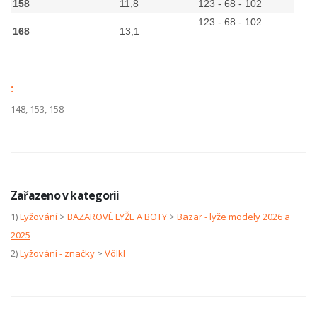
158
11,8
123 - 68 - 102
123 - 68 - 102
168
13,1
:
148, 153, 158
Zařazeno v kategorii
1)
Lyžování
>
BAZAROVÉ LYŽE A BOTY
>
Bazar - lyže modely 2026 a
2025
2)
Lyžování - značky
>
Völkl