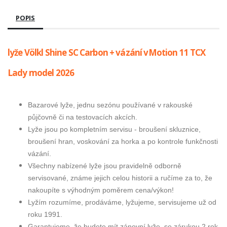
POPIS
lyže Völkl Shine SC Carbon + vázání vMotion 11 TCX
Lady model 2026
Bazarové lyže, jednu sezónu používané v rakouské
půjčovně či na testovacích akcích.
Lyže jsou po kompletním servisu - broušení skluznice,
broušení hran, voskování za horka a po kontrole funkčnosti
vázání.
Všechny nabízené lyže jsou pravidelně odborně
servisované, známe jejich celou historii a ručíme za to, že
nakoupíte s výhodným poměrem cena/výkon!
Lyžím rozumíme, prodáváme, lyžujeme, servisujeme už od
roku 1991.
Garantujeme, že budete mít zánovní lyže, se zárukou 2 rok