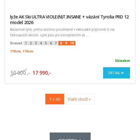
lyže AK Ski ULTRA VIOLE(N)T.INSANE + vázání Tyrolia PRD 12
model 2026
Bazarové lyže, jednu sezónu používané v rakouské půjčovně či na
testovacích akcích. Lyže jsou po kompletním se ...
Úroveň
1
2
3
4
5
6
7
8
9
10
170cm, 176cm
Skladem
50 000
,-
17 990,-
DETAIL
1 z 60
Další zboží »