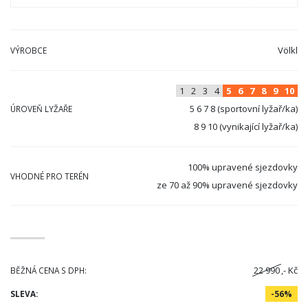
Völkl
VÝROBCE
1
2
3
4
5
6
7
8
9
10
5 6 7 8 (sportovní lyžař/ka)
ÚROVEŇ LYŽAŘE
8 9 10 (vynikající lyžař/ka)
100% upravené sjezdovky
VHODNÉ PRO TERÉN
ze 70 až 90% upravené sjezdovky
22 990
,- Kč
BĚŽNÁ CENA S DPH:
SLEVA:
-56%