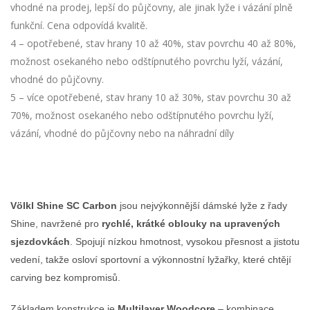
vhodné na prodej, lepší do půjčovny, ale jinak lyže i vázání plně
funkční. Cena odpovídá kvalitě.
4 – opotřebené, stav hrany 10 až 40%, stav povrchu 40 až 80%,
možnost osekaného nebo odštípnutého povrchu lyží, vázání,
vhodné do půjčovny.
5 – více opotřebené, stav hrany 10 až 30%, stav povrchu 30 až
70%, možnost osekaného nebo odštípnutého povrchu lyží,
vázání, vhodné do půjčovny nebo na náhradní díly
Völkl Shine SC Carbon
jsou nejvýkonnější dámské lyže z řady
Shine, navržené pro
rychlé, krátké oblouky na upravených
sjezdovkách
. Spojují nízkou hmotnost, vysokou přesnost a jistotu
vedení, takže osloví sportovní a výkonnostní lyžařky, které chtějí
carving bez kompromisů.
Základem konstrukce je
Multilayer Woodcore
– kombinace