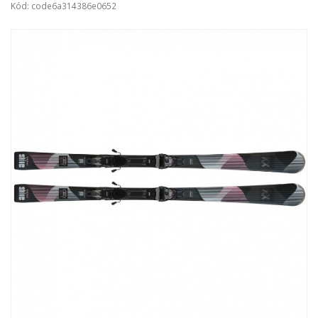
Kód: code6a314386e0652