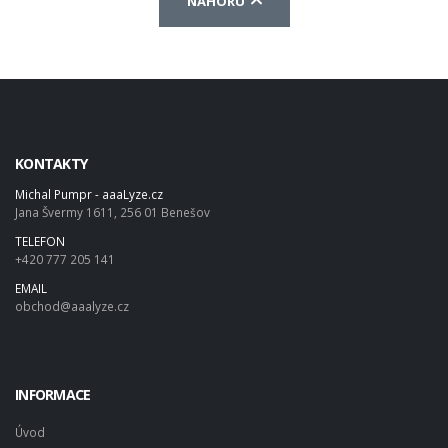
NAHORU
KONTAKTY
Michal Pumpr - aaaLyze.cz
Jana Švermy 1611, 256 01 Benešov
TELEFON
+420 777 205 141
EMAIL
obchod@aaalyze.cz
INFORMACE
Úvod