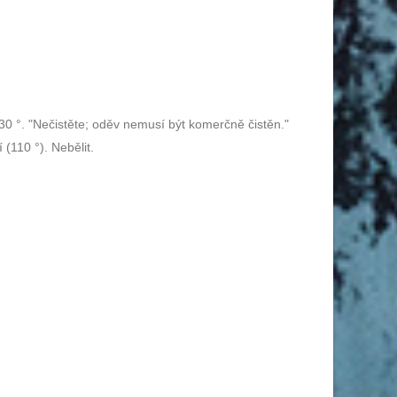
30 °. "Nečistěte; oděv nemusí být komerčně čistěn."
(110 °). Nebělit.