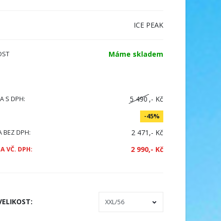
ICE PEAK
Máme skladem
OST
5 490
,- Kč
A S DPH:
-45%
2 471,- Kč
A BEZ DPH:
2 990,- Kč
A VČ. DPH:
VELIKOST
: