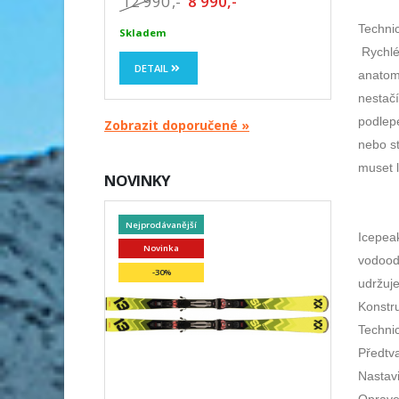
12 990
,-
8 990,-
Technic
Skladem
Rychlé 
DETAIL
anatom
nestačí
podlepe
Zobrazit doporučené »
nebo st
muset l
NOVINKY
Nejprodávanější
Icepea
Novinka
vodood
-30%
udržuje
Konstru
Techni
Předtva
Nastavi