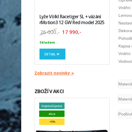
Oprave
Vnitřní
Lemova
Lyže Völkl Racetiger SL + vázání
rMotion3 12 GW Red model 2025
Nastav
Dekorat
26 000
,-
17 990,-
Pohodln
Skladem
Kapsa 
Vnitřní
DETAIL
Vodood
Zobrazit novinky »
Materiá
ZBOŽÍ V AKCI
Materiá
Doporučujeme
Podšív
Akce
-15%