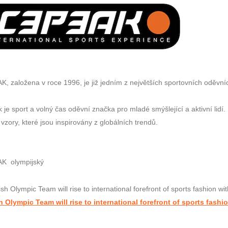
, založena v roce 1996, je již jedním z největších sportovních oděvn
 je sport a volný čas oděvní značka pro mladé smýšlející a aktivní lidí.
 vzory, které jsou inspirovány z globálních trendů.
AK
olympijský
h Olympic Team will rise to international forefront of sports fashi