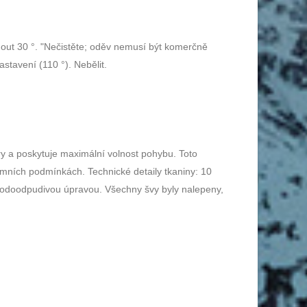
nout 30 °. "Nečistěte; oděv nemusí být komerčně
stavení (110 °). Nebělit.
ry a poskytuje maximální volnost pohybu. Toto
émních podmínkách. Technické detaily tkaniny: 10
vodoodpudivou úpravou. Všechny švy byly nalepeny,