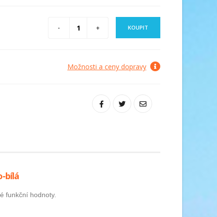
KOUPIT
Možnosti a ceny dopravy
-bílá
é funkční hodnoty.