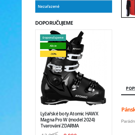
Nezařazené
DOPORUČUJEME
Doporučujeme
Akce
-30%
POP
Pánsk
Lyžařské boty Atomic HAWX
Magna Pro W (model 2024)
Parádní
Tvarování ZDARMA