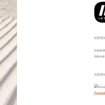
ICEPEAK
Icepeak
tiskové
ICEPE
Finnis