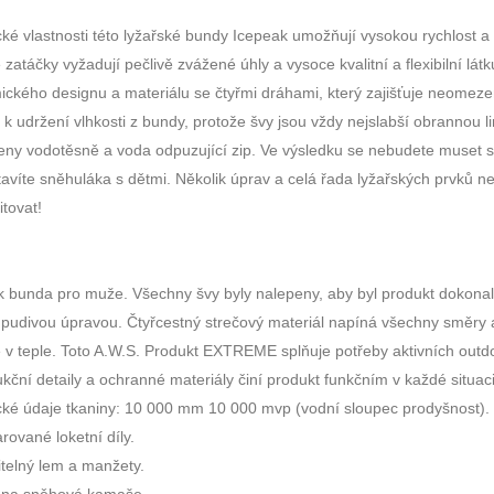
ké vlastnosti této lyžařské bundy Icepeak umožňují vysokou rychlost a
zatáčky vyžadují pečlivě zvážené úhly a vysoce kvalitní a flexibilní l
ického designu a materiálu se čtyřmi dráhami, který zajišťuje neomez
 k udržení vlhkosti z bundy, protože švy jsou vždy nejslabší obrannou li
ny vodotěsně a voda odpuzující zip. Ve výsledku se nebudete muset st
avíte sněhuláka s dětmi. Několik úprav a celá řada lyžařských prvků 
itovat!
k bunda pro muže. Všechny švy byly nalepeny, aby byl produkt dokonal
pudivou úpravou. Čtyřcestný strečový materiál napíná všechny směry a
 v teple. Toto A.W.S. Produkt EXTREME splňuje potřeby aktivních outd
kční detaily a ochranné materiály činí produkt funkčním v každé situac
cké údaje tkaniny: 10 000 mm 10 000 mvp (vodní sloupec prodyšnost).
rované loketní díly.
telný lem a manžety.