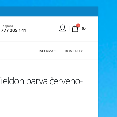
0
Podpora
0,-
777 205 141
Nejste přihlášen
INFORMACE
KONTAKTY
Přihlásit
Registrace
ieldon barva červeno-