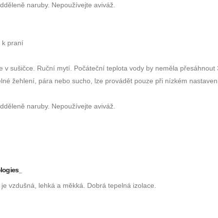
odděleně naruby. Nepoužívejte aviváž.
 k praní
 v sušičce. Ruční mytí. Počáteční teplota vody by neměla přesáhnout 
lné žehlení, pára nebo sucho, lze provádět pouze při nízkém nastavení 
odděleně naruby. Nepoužívejte aviváž.
logies
je vzdušná
,
lehká
a měkká.
Dobrá tepelná
izolace.