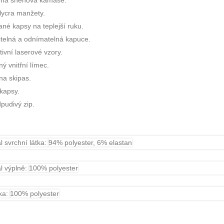
na sněhová kamaše.
 lycra manžety.
né kapsy na teplejší ruku.
itelná a odnímatelná kapuce.
ivní laserové vzory.
ý vnitřní límec.
na skipas.
 kapsy.
pudivý zip.
l svrchní látka:
94% polyester, 6% elastan
l výplně:
100% polyester
ka:
100% polyester