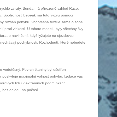
 rychlé zvraty. Bunda má přirozeně vzhled Race.
átku. Společnost Icepeak má tuto výzvu pomocí
ený rozsah pohybu. Vodotěsná textilie sama o sobě
nií proti vlhkosti. U tohoto modelu byly všechny švy
arat o navlhčení, když lyžujete na sjezdovce
nenechávají pochybnosti. Rozhodnutí, které nebudete
e vodotěsný. Povrch tkaniny byl ošetřen
 poskytuje maximální volnost pohybu. Izolace vás
oorových lidí i v extrémních podmínkách.
i, bez ohledu na počasí.