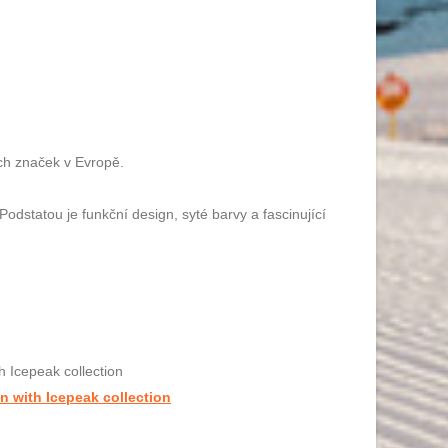
ích značek v Evropě.
Podstatou je funkční design, syté barvy a fascinující
on with Icepeak collection