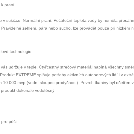
 k praní
e v sušičce. Normální praní. Počáteční teplota vody by neměla přesáh
" Pravidelné žehlení, pára nebo sucho, lze provádět pouze při nízkém na
lové technologie
 vás udržuje v teple. Čtyřcestný strečový materiál napíná všechny smě
Produkt EXTREME splňuje potřeby aktivních outdoorových lidí i v extr
 10 000 mvp (vodní sloupec prodyšnost). Povrch tkaniny byl ošetřen 
l produkt dokonale vodotěsný.
 pro péči