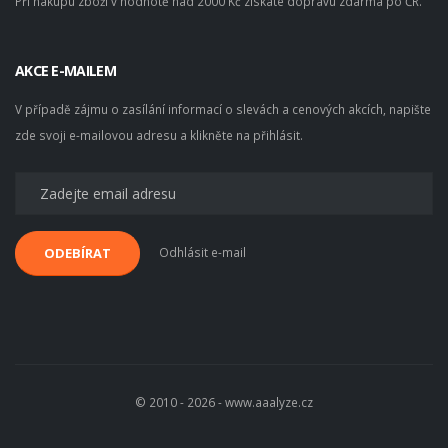
Při nákupu zboží v hodnotě nad 2000 Kč získáte dopravu zdarma po ČR.
AKCE E-MAILEM
V případě zájmu o zasílání informací o slevách a cenových akcích, napište
zde svoji e-mailovou adresu a klikněte na přihlásit.
Odhlásit e-mail
ODEBÍRAT
© 2010 - 2026 - www.aaalyze.cz