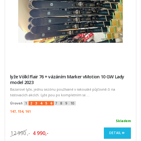
lyže Völkl Flair 76 + vázáním Marker vMotion 10 GW Lady
model 2023
Bazarové lyže, jednu sezónu používané v rakouské půjčovně či na
testovacích akcích. Lyže jsou po kompletním se ...
Úroveň
1
2
3
4
5
6
7
8
9
10
147, 154, 161
Skladem
12 990
,-
4 990,-
DETAIL