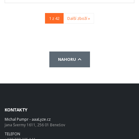
1 z 42
Další zboží »
NAHORU
KONTAKTY
Michal Pumpr - aaaLyze.cz
Jana Švermy 1611, 256 01 Benešov
TELEFON