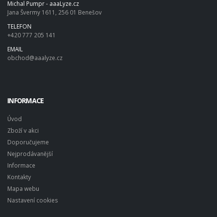
Michal Pumpr - aaaLyze.cz
Jana Švermy 1611, 256 01 Benešov
TELEFON
+420 777 205 141
EMAIL
obchod@aaalyze.cz
INFORMACE
Úvod
Zboží v akci
Doporučujeme
Nejprodávanější
Informace
Kontakty
Mapa webu
Nastavení cookies