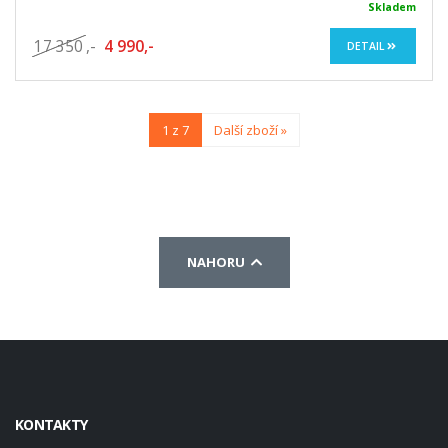
Skladem
17 350
,-
4 990,-
DETAIL
1 z 7
Další zboží »
NAHORU
KONTAKTY