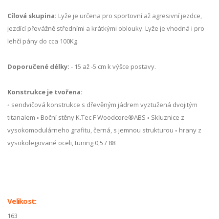
Cílová skupina:
Lyže je určena pro sportovní až agresivní jezdce,
jezdící převážně středními a krátkými oblouky. Lyže je vhodná i pro
lehčí pány do cca 100Kg.
Doporučené délky:
- 15 až -5 cm k výšce postavy.
Konstrukce je tvořena:
◦ sendvičová konstrukce s dřevěným jádrem vyztužená dvojitým
titanalem ◦ Boční stěny K.Tec F Woodcore®ABS ◦ Skluznice z
vysokomodulárneho grafitu, černá, s jemnou strukturou ◦ hrany z
vysokolegované oceli, tuning 0,5 / 88
Velikost:
163