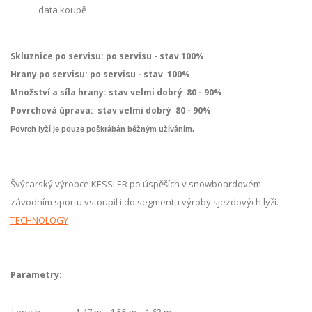
data koupě
Skluznice po servisu: po servisu - stav 100%
Hrany po servisu: po servisu - stav 100%
Množství a síla hrany: stav velmi dobrý 80 - 90%
Povrchová úprava:
stav velmi dobrý 80 - 90%
Povrch lyží je pouze poškrábán běžným užíváním.
Švýcarský výrobce KESSLER po úspěších v snowboardovém
závodním sportu vstoupil i do segmentu výroby sjezdových lyží.
TECHNOLOGY
Parametry: