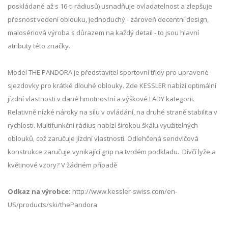
poskládané až s 16-ti rádiusů) usnadňuje ovladatelnost a zlepšuje
přesnost vedení oblouku, jednoduchý - zároveň
decentní design,
malosériová výroba s důrazem na každý detail - to jsou hlavní
atributy této značky.
Model THE PANDORA je představitel sportovní třídy pro upravené
sjezdovky pro krátké dlouhé oblouky.
Zde KESSLER nabízí optimální
jízdní vlastnosti v dané hmotnostní a výškové LADY kategorii.
Relativně nízké nároky na sílu v ovládání, na druhé straně stabilita v
rychlosti.
Multifunkční rádius nabízí širokou škálu využitelných
oblouků, což zaručuje jízdní vlastnosti.
Odlehčená sendvičová
konstrukce zaručuje vynikající grip na tvrdém podkladu. Dívčí lyže a
květinové vzory? V žádném případě
Odkaz na výrobce:
http://www.kessler-swiss.com/en-
US/products/ski/thePandora