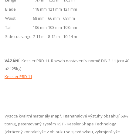
Length
1.47 m
1.55 m
1.63 m
Blade
118 mm
121 mm
121 mm
Waist
68 mm
66 mm
68 mm
Tail
106 mm
108 mm
108 mm
Side cut range
7-11 m
8-12 m
10-14 m
VÁZÁNÍ:
Kessler PRD 11. Rozsah nastavení v normě DIN 3-11 (cca 40
až 125kg)
Kessler PRD 11
Vysoce kvalitní materiály (např. Titananalové výztuhy obsahují 68%
titanu), patentovaný systém KST - Kessler Shape Technology
(zkrácený kontakt lyže v oblouku se sjezdovkou, vykrojení lyže