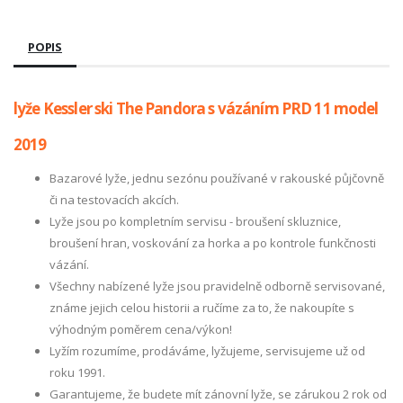
POPIS
lyže Kessler ski The Pandora s vázáním PRD 11 model
2019
Bazarové lyže, jednu sezónu používané v rakouské půjčovně
či na testovacích akcích.
Lyže jsou po kompletním servisu - broušení skluznice,
broušení hran, voskování za horka a po kontrole funkčnosti
vázání.
Všechny nabízené lyže jsou pravidelně odborně servisované,
známe jejich celou historii a ručíme za to, že nakoupíte s
výhodným poměrem cena/výkon!
Lyžím rozumíme, prodáváme, lyžujeme, servisujeme už od
roku 1991.
Garantujeme, že budete mít zánovní lyže, se zárukou 2 rok od