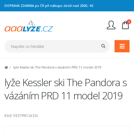
DOPRAVA ZDARMA po ČR při nákupu zboží nad 2000,- Kč
0
Nejste přihlášen
Přihlásit
Registrace
lyže Kessler ski The Pandora s vázáním PRD 11 model 2019
lyže Kessler ski The Pandora s
vázáním PRD 11 model 2019
Kód: 5937ff812e33c